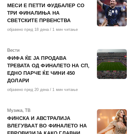
МЕСИ Е ПЕТТИ ФУДБАЛЕР СО
ТРИ ФИНАЛИЊА НА
СВЕТСКИТЕ ПРВЕНСТВА
Објавено
објавено пред 18 дена
1 мин читање
на
КАтегорија
Вести
ФИФА ЌЕ ЈА ПРОДАВА
ТРЕВАТА ОД ФИНАЛЕТО НА СП,
ЕДНО ПАРЧЕ ЌЕ ЧИНИ 450
ДОЛАРИ
Објавено
објавено пред 20 дена
1 мин читање
на
КАтегорија
Музика
,
ТВ
ФИНСКА И АВСТРАЛИЈА
ВЛЕГУВААТ ВО ФИНАЛЕТО НА
ЕВРОВИЗИЈА КАКО ГЛАВНИ