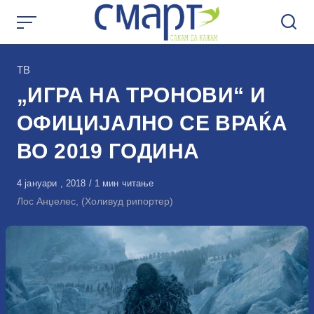
Skip
to
content
КАтегорија
ТВ
„ИГРА НА ТРОНОВИ“ И
ОФИЦИЈАЛНО СЕ ВРАЌА
ВО 2019 ГОДИНА
Објавено
4 јануари , 2018
1 мин читање
на
Лос Анџелес, (Холивуд рипортер)