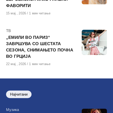
ФАВОРИТИ
Објавено
15 мај , 2026
1 мин читање
на
КАтегорија
ТВ
„ЕМИЛИ ВО ПАРИЗ“
ЗАВРШУВА СО ШЕСТАТА
СЕЗОНА, СНИМАЊЕТО ПОЧНА
ВО ГРЦИЈА
Објавено
22 мај , 2026
1 мин читање
на
Најчитани
КАтегорија
Музика