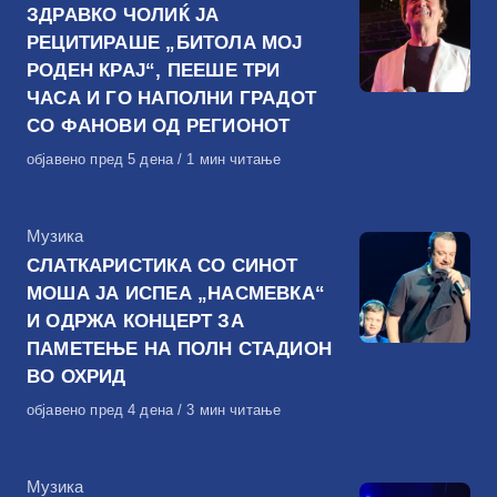
ЗДРАВКО ЧОЛИЌ ЈА
РЕЦИТИРАШЕ „БИТОЛА МОЈ
РОДЕН КРАЈ“, ПЕЕШЕ ТРИ
ЧАСА И ГО НАПОЛНИ ГРАДОТ
СО ФАНОВИ ОД РЕГИОНОТ
Објавено
објавено пред 5 дена
1 мин читање
на
КАтегорија
Музика
СЛАТКАРИСТИКА СО СИНОТ
МОША ЈА ИСПЕА „НАСМЕВКА“
И ОДРЖА КОНЦЕРТ ЗА
ПАМЕТЕЊЕ НА ПОЛН СТАДИОН
ВО ОХРИД
Објавено
објавено пред 4 дена
3 мин читање
на
КАтегорија
Музика