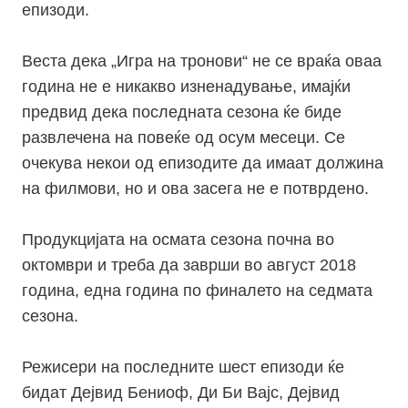
епизоди.
Веста дека „Игра на тронови“ не се враќа оваа
година не е никакво изненадување, имајќи
предвид дека последната сезона ќе биде
развлечена на повеќе од осум месеци. Се
очекува некои од епизодите да имаат должина
на филмови, но и ова засега не е потврдено.
Продукцијата на осмата сезона почна во
октомври и треба да заврши во август 2018
година, една година по финалето на седмата
сезона.
Режисери на последните шест епизоди ќе
бидат Дејвид Бениоф, Ди Би Вајс, Дејвид