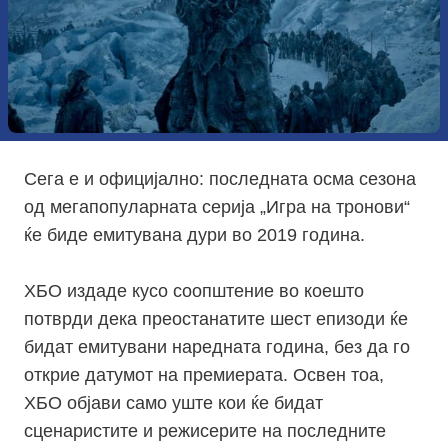
Сега е и официјално: последната осма сезона
од мегапопуларната серија „Игра на тронови“
ќе биде емитувана дури во 2019 година.
ХБО издаде кусо соопштение во коешто
потврди дека преостанатите шест епизоди ќе
бидат емитувани наредната година, без да го
открие датумот на премиерата. Освен тоа,
ХБО објави само уште кои ќе бидат
сценаристите и режисерите на последните