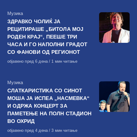
КАтегорија
Музика
ЗДРАВКО ЧОЛИЌ ЈА
РЕЦИТИРАШЕ „БИТОЛА МОЈ
РОДЕН КРАЈ“, ПЕЕШЕ ТРИ
ЧАСА И ГО НАПОЛНИ ГРАДОТ
СО ФАНОВИ ОД РЕГИОНОТ
Објавено
објавено пред 6 дена
1 мин читање
на
КАтегорија
Музика
СЛАТКАРИСТИКА СО СИНОТ
МОША ЈА ИСПЕА „НАСМЕВКА“
И ОДРЖА КОНЦЕРТ ЗА
ПАМЕТЕЊЕ НА ПОЛН СТАДИОН
ВО ОХРИД
Објавено
објавено пред 4 дена
3 мин читање
на