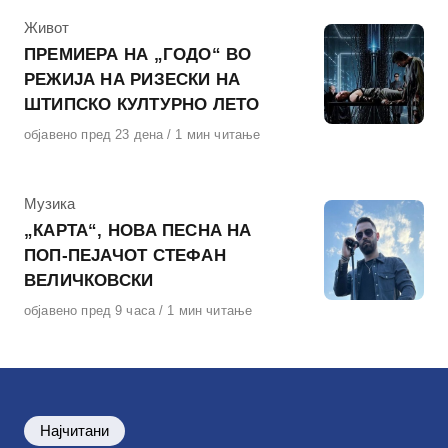
КАтегорија
Живот
ПРЕМИЕРА НА „ГОДО“ ВО
РЕЖИЈА НА РИЗЕСКИ НА
ШТИПСКО КУЛТУРНО ЛЕТО
Објавено
објавено пред 23 дена
1 мин читање
на
КАтегорија
Музика
„КАРТА“, НОВА ПЕСНА НА
ПОП-ПЕЈАЧОТ СТЕФАН
ВЕЛИЧКОВСКИ
Објавено
објавено пред 9 часа
1 мин читање
на
Најчитани