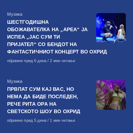
КАтегорија
Музика
ШЕСТГОДИШНА
ОБОЖАВАТЕЛКА НА „АРЕА“ ЈА
ИСПЕА „ЈАС СУМ ТИ
ПРИЈАТЕЛ“ СО БЕНДОТ НА
ФАНТАСТИЧНИОТ КОНЦЕРТ ВО ОХРИД
Објавено
објавено пред 6 дена
2 мин читање
на
КАтегорија
Музика
ПРВПАТ СУМ КАЈ ВАС, НО
НЕМА ДА БИДЕ ПОСЛЕДЕН,
РЕЧЕ РИТА ОРА НА
СВЕТСКОТО ШОУ ВО ОХРИД
Објавено
објавено пред 5 дена
1 мин читање
на