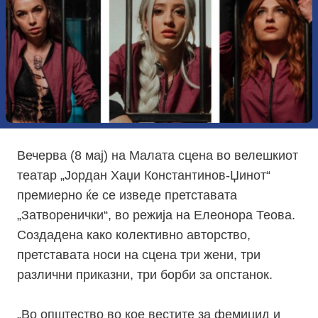
Вечерва (8 мај) на Малата сцена во велешкиот
театар „Јордан Хаџи Константинов-Џинот“
премиерно ќе се изведе претставата
„Затворенички“, во режија на Елеонора Теова.
Создадена како колективно авторство,
претставата носи на сцена три жени, три
различни приказни, три борби за опстанок.
„Во општество во кое вестите за фемицид и