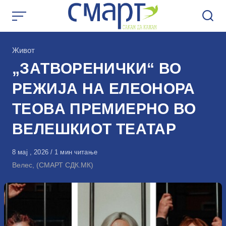
Skip
to
content
КАтегорија
Живот
„ЗАТВОРЕНИЧКИ“ ВО
РЕЖИЈА НА ЕЛЕОНОРА
ТЕОВА ПРЕМИЕРНО ВО
ВЕЛЕШКИОТ ТЕАТАР
Објавено
8 мај , 2026
1 мин читање
на
Велес, (СМАРТ СДК.МК)