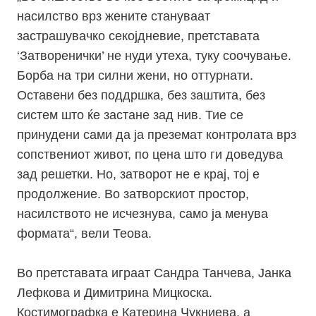
насилство врз жените стануваат
застрашувачко секојдневие, претставата
‘Затворенички’ не нуди утеха, туку соочување.
Борба на три силни жени, но оттурнати.
Оставени без поддршка, без заштита, без
систем што ќе застане зад нив. Тие се
принудени сами да ја преземат контролата врз
сопствениот живот, по цена што ги доведува
зад решетки. Но, затворот не е крај, тој е
продолжение. Во затворскиот простор,
насилството не исчезнува, само ја менува
формата“, вели Теова.
Во претставата играат Сандра Танчева, Јанка
Лефкова и Димитрина Мицкоска.
Костимографка е Катерина Чукниева, а