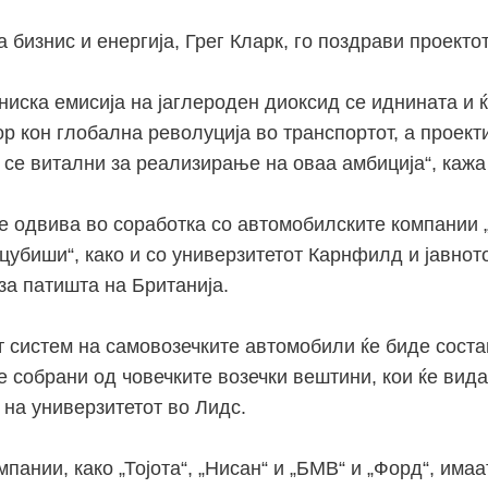
 бизнис и енергија, Грег Кларк, го поздрави проектот
ниска емисија на јаглероден диоксид се иднината и 
ор кон глобална
револуција
во транспортот, а проект
се витални за реализирање на оваа
амбиција
“, кажа
се одвива во соработка со
автомобилските
компании
„
цубиши“,
како и со у
ниверзитетот
Карнфилд
и јавнот
за патишта на Британија.
 систем на самовозечките автомобили ќе биде сост
е
собрани од човечките
возечки
вештини, кои ќе вид
 на
у
ниверзитетот
во Лидс.
пании, како „Тојота“, „
Нисан“
и „БМВ“ и „Форд“, има