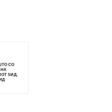
ШТО СО
 НА
ОТ ЅИД,
ИД