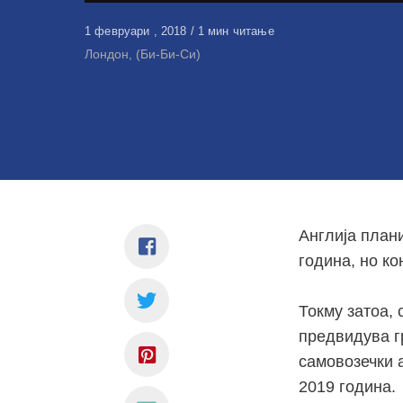
Објавено
1 февруари , 2018
1 мин читање
на
Лондон, (Би-Би-Си)
Англија план
година, но ко
Токму затоа,
предвидува г
самовозечки 
2019 година.