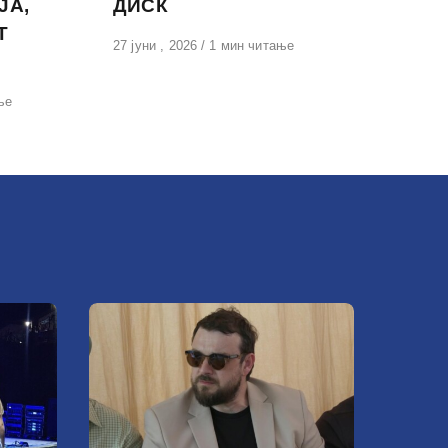
ЈА,
ДИСК
Т
Објавено
27 јуни , 2026
1 мин читање
на
ње