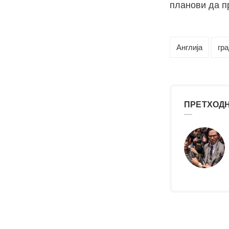
планови да п
Англија
гр
ПРЕТХОДН