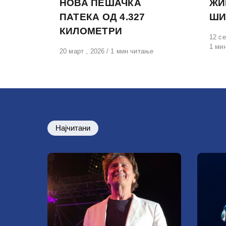
НОВА ПЕШАЧКА
ЖИ
ПАТЕКА ОД 4.327
ШИ
КИЛОМЕТРИ
Обја
12 се
на
1 ми
Објавено
20 март , 2026
1 мин читање
на
Најчитани