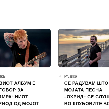
горија
ика
КАтегорија
Музика
ВИОТ АЛБУМ Е
СЕ РАДУВАМ ШТО
ГОВОР ЗА
МОЈАТА ПЕСНА
ЈМРАЧНИОТ
„ОХРИД“ СЕ СЛУ
РИОД ОД МОЈОТ
ВО КЛУБОВИТЕ В