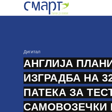
Skip
to
content
КАтегорија
Дигитал
АНГЛИЈА ПЛАН
ИЗГРАДБА НА 3
ПАТЕКА ЗА ТЕС
САМОВОЗЕЧКИ 