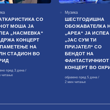
горија
ика
КАтегорија
Музика
АТКАРИСТИКА СО
ШЕСТГОДИШНА
НОТ МОША ЈА
ОБОЖАВАТЕЛКА 
ПЕА „НАСМЕВКА“
„АРЕА“ ЈА ИСПЕА
ОДРЖА КОНЦЕРТ
„ЈАС СУМ ТИ
 ПАМЕТЕЊЕ НА
ПРИЈАТЕЛ“ СО
ЛН СТАДИОН ВО
БЕНДОТ НА
РИД
ФАНТАСТИЧНИОТ
КОНЦЕРТ ВО ОХР
вено
вено пред 3 дена
н читање
Објавено
објавено пред 5 дена
на
2 мин читање