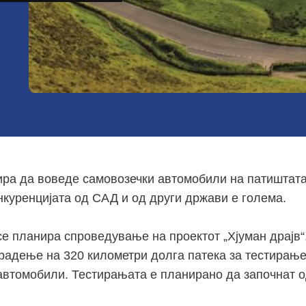
ира да воведе самовозечки автомобили на патиштата
нкуренцијата од САД и од други држави е голема.
 се планира спроведување на проектот „
Хјуман драјв“
радење на 320 километри долга патека за тестирање
автомобили. Тестирањата е планирано да започнат 