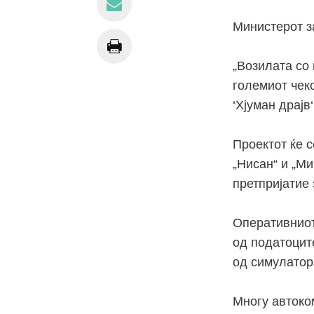
Министерот за
„Возилата со 
големиот
чек
‘
Хјуман драјв‘
Проектот ќе 
„
Нисан“
и „
Ми
претпријатие 
Оперативниот
од
податоцит
од
симулатор
Многу автоком