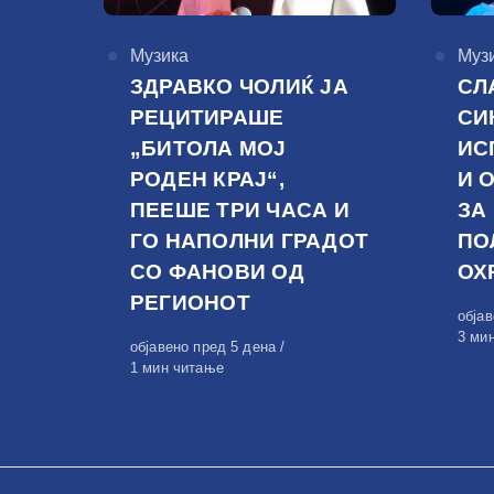
КАтегорија
Музика
КАте
Муз
ЗДРАВКО ЧОЛИЌ ЈА
СЛ
РЕЦИТИРАШЕ
СИ
„БИТОЛА МОЈ
ИС
РОДЕН КРАЈ“,
И 
ПЕЕШЕ ТРИ ЧАСА И
ЗА
ГО НАПОЛНИ ГРАДОТ
ПО
СО ФАНОВИ ОД
ОХ
РЕГИОНОТ
Обја
обја
на
3 ми
Објавено
објавено пред 5 дена
на
1 мин читање