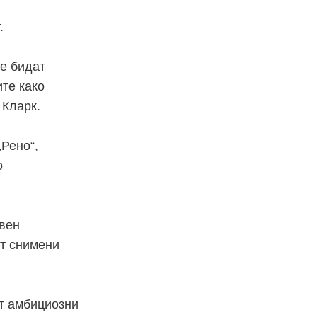
.
ќе
бидат
ите како
 Кларк.
Рено“,
о
авен
ат снимени
ат амбициозни