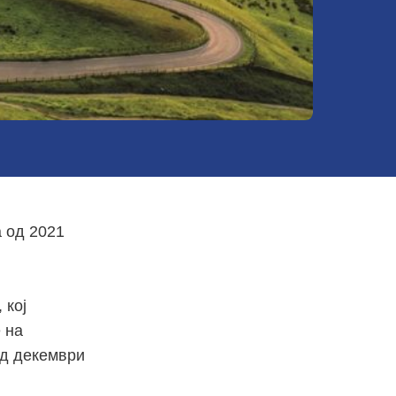
 од 2021
, кој
 на
од декември