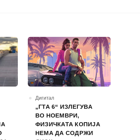
КАтегорија
Дигитал
„ГТА 6“ ИЗЛЕГУВА
ВО НОЕМВРИ,
ША
ФИЗИЧКАТА КОПИЈА
О
НЕМА ДА СОДРЖИ