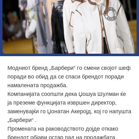
Модниот бренд „Барбери“ го смени својот шеф
поради во обид да се спаси брендот поради
намалената продажба.
Компанијата соопшти дека Џошуа Шулман ќе
ја преземе функцијата извршен директор,
заменувајќи го Џонатан Акеројд, кој го напушта
„Барбери“ .
Промената на раководството дојде откако
брендот објави остар пад на продажбата,