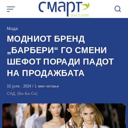
Skip
to
content
КАтегорија
Мода
МОДНИОТ БРЕНД
„БАРБЕРИ“ ГО СМЕНИ
ШЕФОТ ПОРАДИ ПАДОТ
НА ПРОДАЖБАТА
Објавено
15 јули , 2024
1 мин читање
на
САД, (Би-Би-Си)