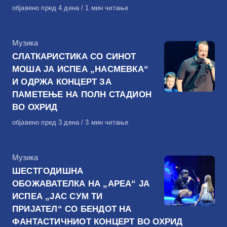
Објавено
објавено пред 4 дена
1 мин читање
на
КАтегорија
Музика
СЛАТКАРИСТИКА СО СИНОТ
МОША ЈА ИСПЕА „НАСМЕВКА“
И ОДРЖА КОНЦЕРТ ЗА
ПАМЕТЕЊЕ НА ПОЛН СТАДИОН
ВО ОХРИД
Објавено
објавено пред 3 дена
3 мин читање
на
КАтегорија
Музика
ШЕСТГОДИШНА
ОБОЖАВАТЕЛКА НА „АРЕА“ ЈА
ИСПЕА „ЈАС СУМ ТИ
ПРИЈАТЕЛ“ СО БЕНДОТ НА
ФАНТАСТИЧНИОТ КОНЦЕРТ ВО ОХРИД