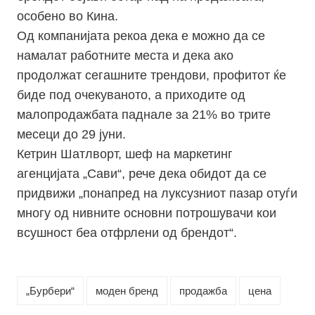
особено во Кина.
Од компанијата рекоа дека е можно да се
намалат работните места и дека ако
продолжат сегашните трендови, профитот ќе
биде под очекуваното, а приходите од
малопродажбата паднале за 21% во трите
месеци до 29 јуни.
Кетрин Шатлворт, шеф на маркетинг
агенцијата „Сави“, рече дека обидот да се
придвижи „понапред на луксузниот пазар отуѓи
многу од нивните основни потрошувачи кои
всушност беа отфрлени од брендот“.
„Бурбери“
моден бренд
продажба
цена