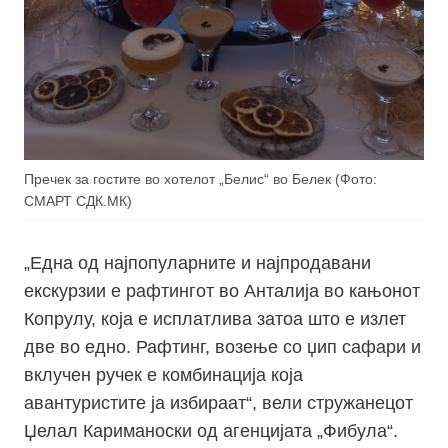
Пречек за гостите во хотелот „Белис“ во Белек (Фото:
СМАРТ СДК.МК)
„Една од најпопуларните и најпродавани
екскурзии е рафтингот во Анталија во кањонот
Копрулу, која е исплатлива затоа што е излет
две во едно. Рафтинг, возење со џип сафари и
вклучен ручек е комбинација која
авантуристите ја избираат“, вели стружанецот
Џелал Кариманоски од агенцијата „Фибула“.