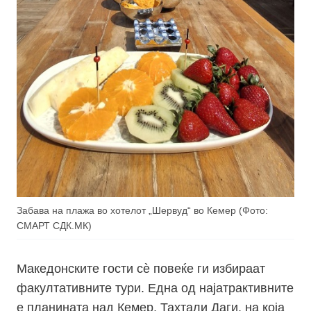
Забава на плажа во хотелот „Шервуд“ во Кемер (Фото:
СМАРТ СДК.МК)
Македонските гости сѐ повеќе ги избираат
факултативните тури. Една од најатрактивните
е планината над Кемер, Тахтали Даги, на која