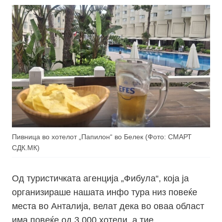
Пивница во хотелот „Папилон“ во Белек (Фото: СМАРТ
СДК.МК)
Од туристичката агенција „Фибула“, која ја
организираше нашата инфо тура низ повеќе
места во Анталија, велат дека во оваа област
има повеќе од 3.000 хотели, а тие