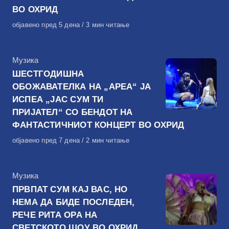
ВО ОХРИД
Објавено
објавено пред 5 дена
3 мин читање
на
КАтегорија
Музика
ШЕСТГОДИШНА
ОБОЖАВАТЕЛКА НА „АРЕА“ ЈА
ИСПЕА „ЈАС СУМ ТИ
ПРИЈАТЕЛ“ СО БЕНДОТ НА
ФАНТАСТИЧНИОТ КОНЦЕРТ ВО ОХРИД
Објавено
објавено пред 7 дена
2 мин читање
на
КАтегорија
Музика
ПРВПАТ СУМ КАЈ ВАС, НО
НЕМА ДА БИДЕ ПОСЛЕДЕН,
РЕЧЕ РИТА ОРА НА
СВЕТСКОТО ШОУ ВО ОХРИД