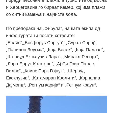
поради песочните плажи, а туристите од Босна
и Херцеговина го бираат Кемер, кој има плажи
со ситни камења и најчиста вода.
По препорака на „Фибула“, нашата екипа од
инфо турата ги посети хотелите:
​„Белис“,„Босфорус Соргун“, „Сурал Сарај“,
„Папилон Зеугма“, „Каја Белек“, „Каја Палазо“,
„Шервуд Ексклузив Лара“, „Миракл Ресорт“,
„Лара Барут Колекшн“, „Ај Си Грин Палас
Вилас“, „Квинс Парк Гојнук“, „Шервуд
Ексклузив“, „Катамаран Кволити“, „Корнелиа
Дајмонд“, „Регнум карија“ и „Регнум краун“.