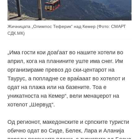
Жичницата „Олимпос Теферик“ над Кемер (Фото: СМАРТ
СДК.МК)
„Има гости кои доаѓаат во нашите хотели во
април, кога на планините уште има снег. Им
организираме превоз до ски-центарот на
Таурус, а попладне се враќааат во хотелот и
одат на плажа или на базените. Тоа е
уникатноста на Кемер“, вели менаџерот на
хотелот „Шервуд“.
Од регионот, македонските и српските туристи
обично одат во Сиде, Белек, Лара и Аланија