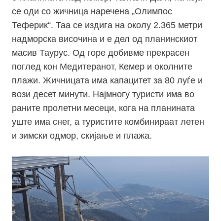
се оди со жичница наречена „Олимпос
Теферик“. Таа се издига на околу 2.365 метри
надморска височина и е дел од планинскиот
масив Таурус. Од горе добивме прекрасен
поглед кон Медитеранот, Кемер и околните
плажи. Жичницата има капацитет за 80 луѓе и
вози десет минути. Најмногу туристи има во
раните пролетни месеци, кога на планината
уште има снег, а туристите комбинираат летен
и зимски одмор, скијање и плажа.