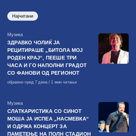
Најчитани
КАтегорија
Музика
ЗДРАВКО ЧОЛИЌ ЈА
РЕЦИТИРАШЕ „БИТОЛА МОЈ
РОДЕН КРАЈ“, ПЕЕШЕ ТРИ
ЧАСА И ГО НАПОЛНИ ГРАДОТ
СО ФАНОВИ ОД РЕГИОНОТ
Објавено
објавено пред 7 дена
1 мин читање
на
КАтегорија
Музика
СЛАТКАРИСТИКА СО СИНОТ
МОША ЈА ИСПЕА „НАСМЕВКА“
И ОДРЖА КОНЦЕРТ ЗА
ПАМЕТЕЊЕ НА ПОЛН СТАДИОН