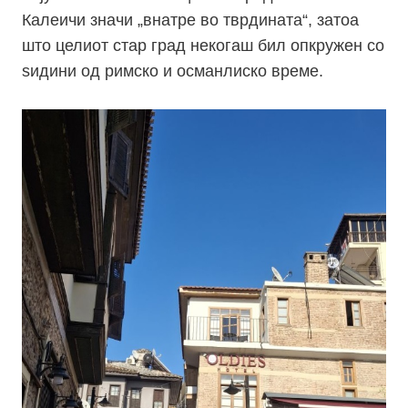
Калеичи значи „внатре во тврдината“, затоа
што целиот стар град некогаш бил опкружен со
ѕидини од римско и османлиско време.