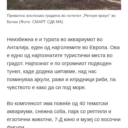
Приватна зоолошка градина во хотелот „Регнум краун“ во
Белек (Фото: СМАРТ СДК.МК)
Неизбежна е и турата во аквариумот во
Анталија, еден од најголемите во Европа. Ова
е едно од најпознатите туристички места во
градот. Најпознат е по огромниот подводен
тунел, каде додека шетавме, над нас
поминуваа ајкули, ражи и илјадници риби, па
чувството е како да си под море.
Во комплексот има повеќе од 40 тематски
аквариуми, снежна соба, парк со рептили и
егзотични животни, 7-Д кино и музеј со восочни
фигури.