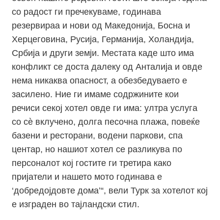
со радост ги пречекуваме, годинава
резервираа и нови од Македонија, Босна и
Херцеговина, Русија, Германија, Холандија,
Србија и други земји. Местата каде што има
конфликт се доста далеку од Анталија и овде
нема никаква опасност, а обезбедуваето е
засилено. Ние ги имаме содржините кои
речиси секој хотел овде ги има: ултра услуга
со сѐ вклучено, долга песочна плажа, повеќе
базени и ресторани, водени паркови, спа
центар, но нашиот хотел се разликува по
персоналот кој гостите ги третира како
пријатели и нашето мото годинава е
‘добредојдовте дома’“, вели Турк за хотелот кој
е изграден во тајландски стил.