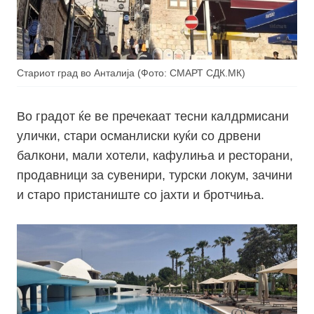
Стариот град во Анталија (Фото: СМАРТ СДК.МК)
Во градот ќе ве пречекаат тесни калдрмисани
улички, стари османлиски куќи со дрвени
балкони, мали хотели, кафулиња и ресторани,
продавници за сувенири, турски локум, зачини
и старо пристаниште со јахти и бротчиња.