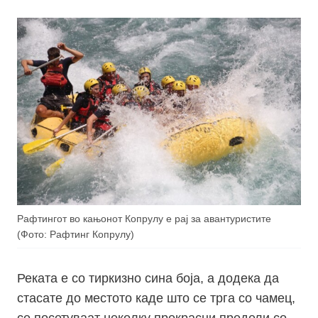
Рафтингот во кањонот Копрулу е рај за авантуристите
(Фото: Рафтинг Копрулу)
Реката е со тиркизно сина боја, а додека да
стасате до местото каде што се трга со чамец,