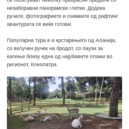
се посетуваат неколку прекрасни предели со
незаборавни панорамски глетки. Додека
ручате, фотографиите и снимките од рафтинг
авантурата се веќе готови.
Популарна тура е и крстарењето од Аланија,
со вклучен ручек на бродот, со паузи за
капење близу една од најубавите плажи во
регионот, Клеопатра.