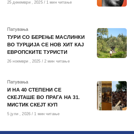
Објавено
25 декември , 2025
1 мин читање
на
КАтегорија
Патувања
ТУРИ СО БЕРЕЊЕ МАСЛИНКИ
ВО ТУРЦИЈА СЕ НОВ ХИТ КАЈ
ЕВРОПСКИТЕ ТУРИСТИ
Објавено
26 ноември , 2025
2 мин читање
на
КАтегорија
Патувања
И НА 40 СТЕПЕНИ СЕ
СКЕЈТАШЕ ВО ПРАГА НА 31.
МИСТИК СКЕЈТ КУП
Објавено
5 јули , 2026
1 мин читање
на