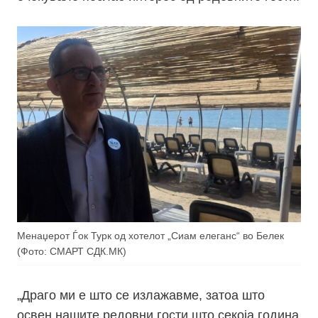
Менаџерот Ѓок Турк од хотелот „Сиам елеганс“ во Белек
(Фото: СМАРТ СДК.МК)
„Драго ми е што се излажавме, затоа што
освен нашите редовни гости што секоја година