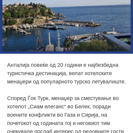
Анталија повеќе од 20 години е најбезбедна
туристичка дестинација, велат хотелските
менаџери од популарното турско летувалиште.
Според Ѓок Турк, менаџер за сместување во
хотелот „Сиам елеганс“ во Белек, поради
воените конфликти во Газа и Сирија, на
почетокот од годината тој и неговиот тим
очекувале послаб интерес од редовните гости.