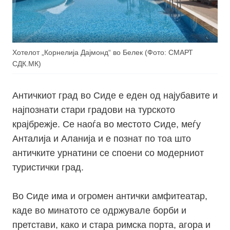
Хотелот „Корнелија Дајмонд“ во Белек (Фото: СМАРТ
СДК.МК)
Античкиот град во Сиде е еден од најубавите и
најпознати стари градови на турското
крајбрежје. Се наоѓа во местото Сиде, меѓу
Анталија и Аланија и е познат по тоа што
античките урнатини се споени со модерниот
туристички град.
Во Сиде има и огромен антички амфитеатар,
каде во минатото се одржувале борби и
претстави, како и стара римска порта, агора и