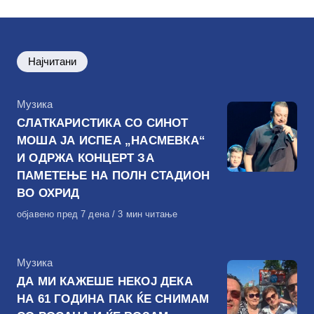
Најчитани
КАтегорија
Музика
СЛАТКАРИСТИКА СО СИНОТ
МОША ЈА ИСПЕА „НАСМЕВКА“
И ОДРЖА КОНЦЕРТ ЗА
ПАМЕТЕЊЕ НА ПОЛН СТАДИОН
ВО ОХРИД
Објавено
објавено пред 7 дена
3 мин читање
на
КАтегорија
Музика
ДА МИ КАЖЕШЕ НЕКОЈ ДЕКА
НА 61 ГОДИНА ПАК ЌЕ СНИМАМ