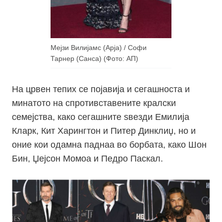
Мејзи Вилијамс (Арја) / Софи
Тарнер (Санса) (Фото: АП)
На црвен тепих се појавија и сегашноста и
минатото на спротивставените кралски
семејства, како сегашните ѕвезди Емилија
Кларк, Кит Харингтон и Питер Динклиџ, но и
оние кои одамна паднаа во борбата, како Шон
Бин, Џејсон Момоа и Педро Паскал.