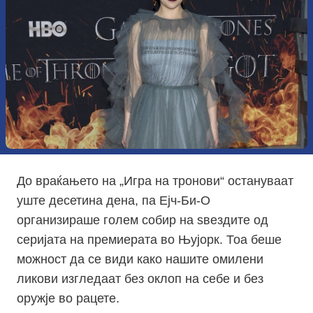
До враќањето на „Игра на тронови“ остануваат
уште десетина дена, па Ејч-Би-О
организираше голем собир на ѕвездите од
серијата на премиерата во Њујорк. Тоа беше
можност да се види како нашите омилени
ликови изгледаат без оклоп на себе и без
оружје во рацете.