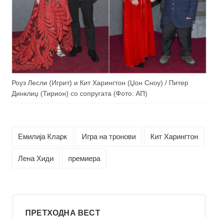
Роуз Лесли (Игрит) и Кит Харингтон (Џон Сноу) / Питер
Динклиџ (Тирион) со сопругата (Фото: АП)
Емилија Кларк
Игра на тронови
Кит Харингтон
Лена Хиди
премиера
ПРЕТХОДНА ВЕСТ