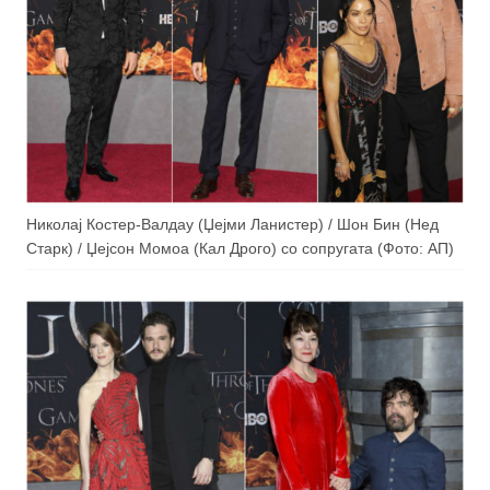
Николај Костер-Валдау (Џејми Ланистер) / Шон Бин (Нед
Старк) / Џејсон Момоа (Кал Дрого) со сопругата (Фото: АП)