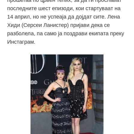
прошетаа по црвен тепих, за да ги прослават
последните шест епизоди, кои стартуваат на
14 април, но не успеаја да дојдат сите. Лена
Хиди (Серсеи Ланистер) пријави дека се
разболела, па само ја поздрави екипата преку
Инстаграм.