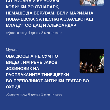
СО РОСАНА И ЌЕ ВОЗАМ
КОЛИЧКИ ВО ЛУНАПАРК,
НЕМАШЕ ДА ВЕРУВАМ, ВЕЛИ МАРИЈАНА
НОВАЧЕВСКА ЗА ПЕСНАТА „ЗАСЕКОГАШ
МЛАДИ“ СО ДАЦ И АЛЕКСАНДАР
Објавено
објавено пред 4 дена
2 мин читање
на
КАтегорија
Музика
ОВА ДОСЕГА НЕ СУМ ГО
ВИДЕЛ, ИМ РЕЧЕ ЈАКОВ
ЈОЗИНОВИЌ НА
РАСПЛАКАНИТЕ ТИНЕЈЏЕРКИ
ВО ПРЕПОЛНИОТ АНТИЧКИ ТЕАТАР ВО
ОХРИД
Објавено
објавено пред 6 дена
1 мин читање
на