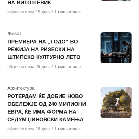
НА ВИТОШЕВИЌ
Објавено
објавено пред 15 дена
1 мин читање
на
КАтегорија
Живот
ПРЕМИЕРА НА „ГОДО“ ВО
РЕЖИЈА НА РИЗЕСКИ НА
ШТИПСКО КУЛТУРНО ЛЕТО
Објавено
објавено пред 26 дена
1 мин читање
на
КАтегорија
Архитектура
РОТЕРДАМ ЌЕ ДОБИЕ НОВО
ОБЕЛЕЖЈЕ ОД 240 МИЛИОНИ
ЕВРА, ЌЕ ИМА ФОРМА НА
СЕДУМ ЏИНОВСКИ КАМЕЊА
Објавено
објавено пред 18 дена
1 мин читање
на