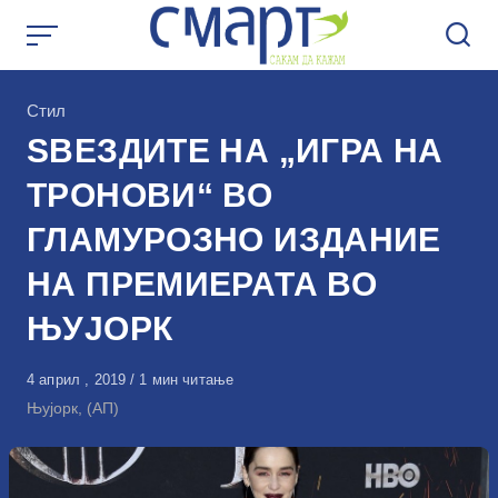
Skip
to
content
КАтегорија
Стил
ЅВЕЗДИТЕ НА „ИГРА НА
ТРОНОВИ“ ВО
ГЛАМУРОЗНО ИЗДАНИЕ
НА ПРЕМИЕРАТА ВО
ЊУЈОРК
Објавено
4 април , 2019
1 мин читање
на
Њујорк, (АП)