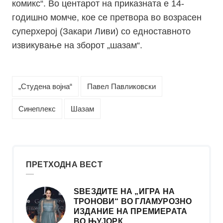
комикс“. Во центарот на приказната е 14-
годишно момче, кое се претвора во возрасен
суперхерој (Закари Ливи) со едноставното
извикување на зборот „шазам“.
„Студена војна“
Павел Павликовски
Синеплекс
Шазам
ПРЕТХОДНА ВЕСТ
ЅВЕЗДИТЕ НА „ИГРА НА
ТРОНОВИ“ ВО ГЛАМУРОЗНО
ИЗДАНИЕ НА ПРЕМИЕРАТА
ВО ЊУЈОРК