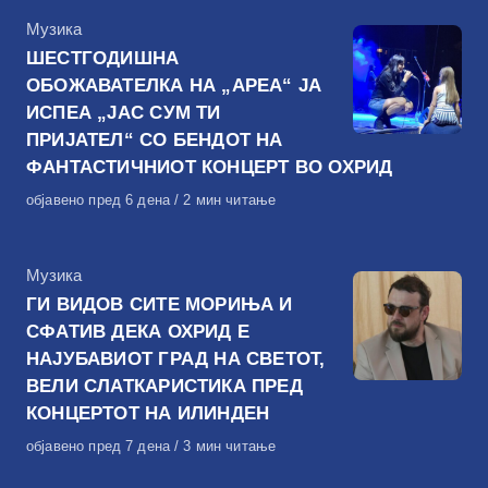
КАтегорија
Музика
ШЕСТГОДИШНА
ОБОЖАВАТЕЛКА НА „АРЕА“ ЈА
ИСПЕА „ЈАС СУМ ТИ
ПРИЈАТЕЛ“ СО БЕНДОТ НА
ФАНТАСТИЧНИОТ КОНЦЕРТ ВО ОХРИД
Објавено
објавено пред 6 дена
2 мин читање
на
КАтегорија
Музика
ГИ ВИДОВ СИТЕ МОРИЊА И
СФАТИВ ДЕКА ОХРИД Е
НАЈУБАВИОТ ГРАД НА СВЕТОТ,
ВЕЛИ СЛАТКАРИСТИКА ПРЕД
КОНЦЕРТОТ НА ИЛИНДЕН
Објавено
објавено пред 7 дена
3 мин читање
на