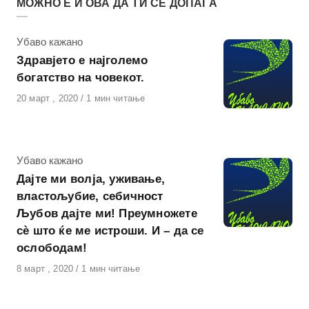
МОЖНО Е И ОВА ДА ТИ СЕ ДОПАЃА
КАтегорија
Убаво кажано
Здравјето е најголемо
богатство на човекот.
Објавено
20 март , 2020
1 мин читање
на
КАтегорија
Убаво кажано
Дајте ми волја, уживање,
властољубие, себичност
Љубов дајте ми! Преумножете
сѐ што ќе ме истроши. И – да се
ослободам!
Објавено
8 март , 2020
1 мин читање
на