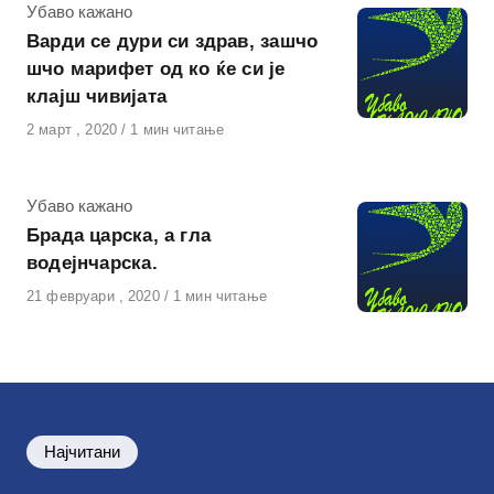
КАтегорија
Убаво кажано
Варди се дури си здрав, зашчо
шчо марифет од ко ќе си је
клајш чивијата
Објавено
2 март , 2020
1 мин читање
на
КАтегорија
Убаво кажано
Брада царска, а гла
водејнчарска.
Објавено
21 февруари , 2020
1 мин читање
на
Најчитани