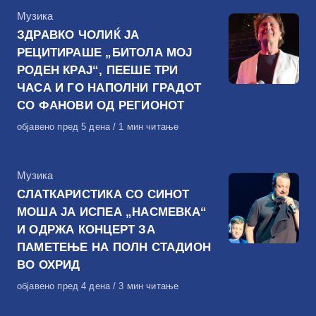
КАтегорија
Музика
ЗДРАВКО ЧОЛИЌ ЈА
РЕЦИТИРАШЕ „БИТОЛА МОЈ
РОДЕН КРАЈ“, ПЕЕШЕ ТРИ
ЧАСА И ГО НАПОЛНИ ГРАДОТ
СО ФАНОВИ ОД РЕГИОНОТ
Објавено
објавено пред 5 дена
1 мин читање
на
КАтегорија
Музика
СЛАТКАРИСТИКА СО СИНОТ
МОША ЈА ИСПЕА „НАСМЕВКА“
И ОДРЖА КОНЦЕРТ ЗА
ПАМЕТЕЊЕ НА ПОЛН СТАДИОН
ВО ОХРИД
Објавено
објавено пред 4 дена
3 мин читање
на