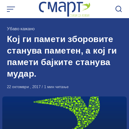
Skip
to
content
КАтегорија
Убаво кажано
Кој ги памети зборовите
станува паметен, а кој ги
памети бајките станува
мудар.
Објавено
22 октомври , 2017
1 мин читање
на