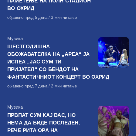
ПАМЕТЕЊЕ НА ПОЛН СТАДИОН
ВО ОХРИД
Објавено
објавено пред 5 дена
3 мин читање
на
КАтегорија
Музика
ШЕСТГОДИШНА
ОБОЖАВАТЕЛКА НА „АРЕА“ ЈА
ИСПЕА „ЈАС СУМ ТИ
ПРИЈАТЕЛ“ СО БЕНДОТ НА
ФАНТАСТИЧНИОТ КОНЦЕРТ ВО ОХРИД
Објавено
објавено пред 7 дена
2 мин читање
на
КАтегорија
Музика
ПРВПАТ СУМ КАЈ ВАС, НО
НЕМА ДА БИДЕ ПОСЛЕДЕН,
РЕЧЕ РИТА ОРА НА