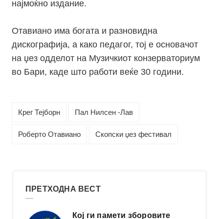
најмоќно издание.
Отавиано има богата и разновидна
дискографија, а како педагог, тој е основачот
на џез одделот на Музичкиот конзерваториум
во Бари, каде што работи веќе 30 години.
Крег Тејборн
Пал Нилсен -Лав
Роберто Отавиано
Скопски џез фестивал
ПРЕТХОДНА ВЕСТ
Кој ги памети зборовите