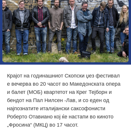
Крајот на годинашниот Скопски џез фестивал
е вечерва во 20 часот во Македонската опера
и балет (МОБ) квартетот на Крег Тејборн и
бендот на Пал Нилсен -Лав, и со еден од
најпознатите италијански саксофонисти
Роберто Отавиано кој ќе настапи во киното
„Фросина“ (МКЦ) во 17 часот.