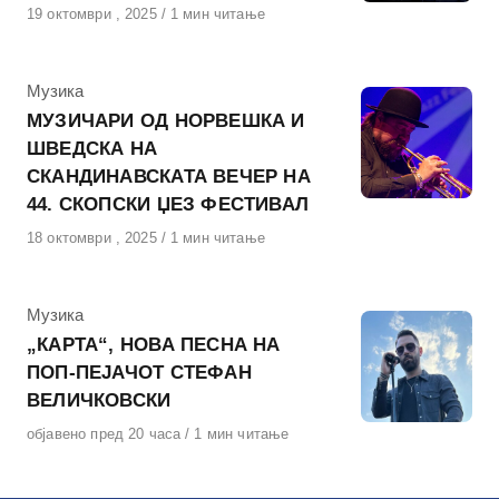
Објавено
19 октомври , 2025
1 мин читање
на
КАтегорија
Музика
МУЗИЧАРИ ОД НОРВЕШКА И
ШВЕДСКА НА
СКАНДИНАВСКАТА ВЕЧЕР НА
44. СКОПСКИ ЏЕЗ ФЕСТИВАЛ
Објавено
18 октомври , 2025
1 мин читање
на
КАтегорија
Музика
„КАРТА“, НОВА ПЕСНА НА
ПОП-ПЕЈАЧОТ СТЕФАН
ВЕЛИЧКОВСКИ
Објавено
објавено пред 20 часа
1 мин читање
на