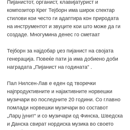
Пијанистот, органист, клавијатурист и
композитор Крег Тејборн има широк спектар
стилови кои често ги адаптира кон природата
на инструментот и звуците кои што може да ги
создаде. Многумина денес го сметаат
Тејборн за најдобар џез пијанист на својата
генерација. Повеќе пати ја има добиено доби
наградата „Пијанист на годината” .
Пал Нилсен-Лав е еден од творечки
најпродуктивните и најактивните норвешки
музичари во последните 20 години. Со главно
помлади норвешки музичари во составот
„Ларџ јунит“ и со музичари од Финска, Шведска
и Данска свират нордиска музика во своето