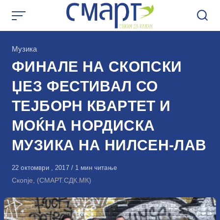
Skip
to
content
КАтегорија
Музика
ФИНАЛЕ НА СКОПСКИ
ЏЕЗ ФЕСТИВАЛ СО
ТЕЈБОРН КВАРТЕТ И
МОЌНА НОРДИСКА
МУЗИКА НА НИЛСЕН-ЛАВ
Објавено
22 октомври , 2017
1 мин читање
на
Скопје, (СМАРТ.СДК.МК)