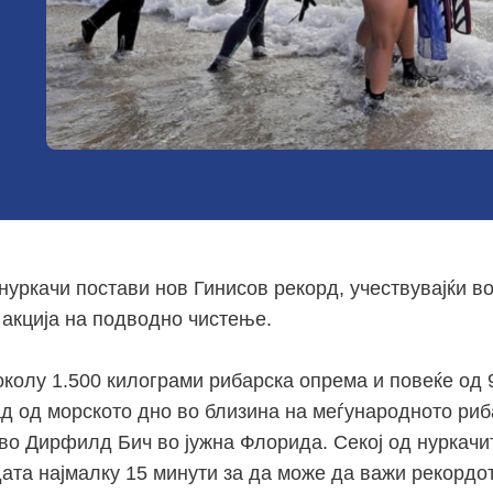
нуркачи постави нов Гинисов рекорд, учествувајќи в
 акција на подводно чистење.
околу 1.500 килограми рибарска опрема и повеќе од 
д од морското дно во близина на меѓународното риб
во Дирфилд Бич во јужна Флорида. Секој од нуркачи
ата најмалку 15 минути за да може да важи рекордот