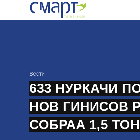
Skip
to
content
КАтегорија
Вести
633 НУРКАЧИ П
НОВ ГИНИСОВ 
СОБРАА 1,5 ТО