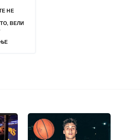
ТЕ НЕ
ТО, ВЕЛИ
-
АЊЕ