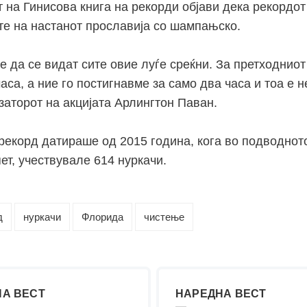
 на Гинисова книга на рекорди објави дека рекордот
те на настанот прославија со шампањско.
е да се видат сите овие луѓе среќни. За претходнио
аса, а ние го постигнавме за само два часа и тоа е н
заторот на акцијата Арлингтон Паван.
рекорд датираше од 2015 година, кога во подводнот
ет, учествувале 614 нуркачи.
д
нуркачи
Флорида
чистење
А ВЕСТ
НАРЕДНА ВЕСТ