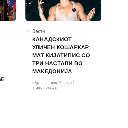
КАтегорија
Вести
КАНАДСКИОТ
УЛИЧЕН КОШАРКАР
МАТ КИЈАТИПИС СО
ТРИ НАСТАПИ ВО
МАКЕДОНИЈА
ЊЕ
Објавено
објавено пред 22 часа
на
1 мин читање