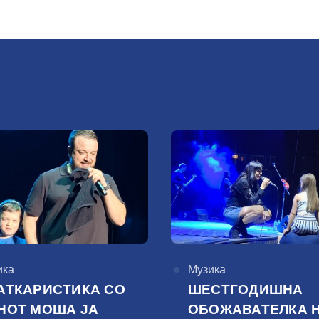
горија
ика
КАтегорија
Музика
АТКАРИСТИКА СО
ШЕСТГОДИШНА
НОТ МОША ЈА
ОБОЖАВАТЕЛКА 