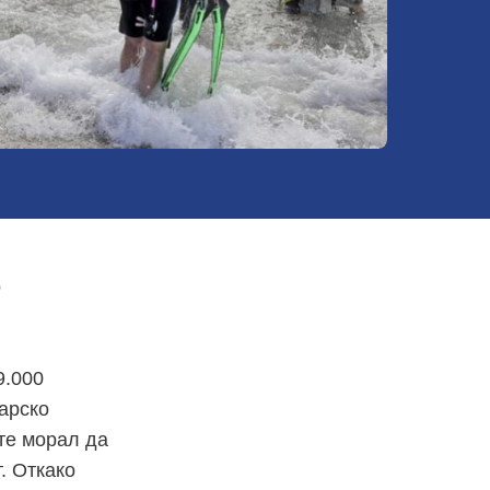
о
9.000
арско
те морал да
. Откако