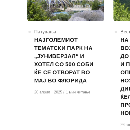
КАтегорија
Патувања
КАте
Вес
НАЈГОЛЕМИОТ
НА
ТЕМАТСКИ ПАРК НА
ВО
„ЈУНИВЕРЗАЛ“ И
ДО
ХОТЕЛ СО 500 СОБИ
И 
ЌЕ СЕ ОТВОРАТ ВО
ОП
МАЈ ВО ФЛОРИДА
НО
ДИ
Објавено
20 април , 2025
1 мин читање
ЌЕ
на
ПР
НО
Обја
26 ав