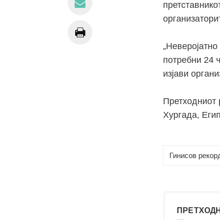
претставникот
организатори
„Неверојатно 
потребни 24 ч
изјави органи
Претходниот 
Хургада, Егип
Гинисов рекор
ПРЕТХОДН