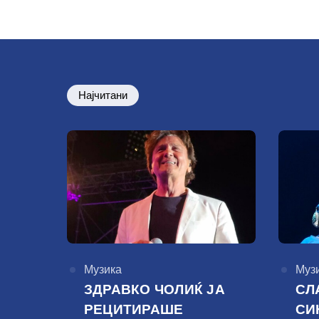
на
Најчитани
КАтегорија
Музика
КАте
Муз
ЗДРАВКО ЧОЛИЌ ЈА
СЛ
РЕЦИТИРАШЕ
СИ