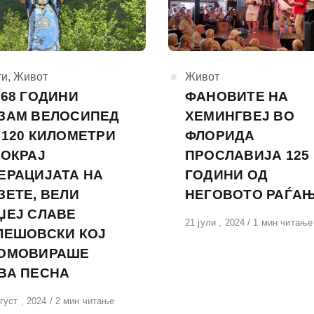
горија
ти
,
Живот
КАтегорија
Живот
 68 ГОДИНИ
ФАНОВИТЕ НА
ЗАМ ВЕЛОСИПЕД
ХЕМИНГВЕЈ ВО
 120 КИЛОМЕТРИ
ФЛОРИДА
ПОКРАЈ
ПРОСЛАВИЈА 125
ЕРАЦИЈАТА НА
ГОДИНИ ОД
ЗЕТЕ, ВЕЛИ
НЕГОВОТО РАЃА
ЏЕЈ СЛАВЕ
Објавено
21 јули , 2024
1 мин читање
ЛЕШОВСКИ КОЈ
на
ОМОВИРАШЕ
ВА ПЕСНА
вено
густ , 2024
2 мин читање