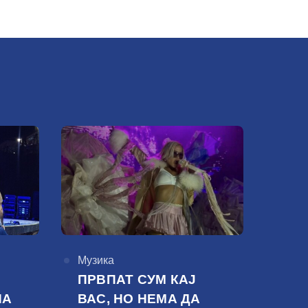
КАтегорија
Музика
ПРВПАТ СУМ КАЈ
НА
ВАС, НО НЕМА ДА