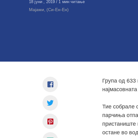
Објавено
18 јуни , 2019
1 мин читање
на
Мајами, (Си-Ен-Ен)
Група од 633 
најмасовната
Тие собрале 
парчиња отпа
пристаниште 
остане во вод