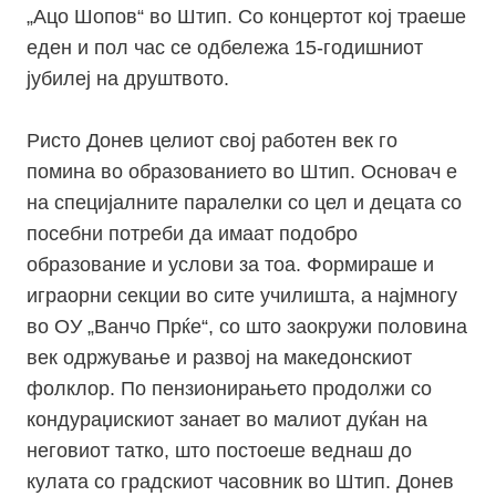
„Ацо Шопов“ во Штип. Со концертот кој траеше
еден и пол час се одбележа 15-годишниот
јубилеј на друштвото.
Ристо Донев целиот свој работен век го
помина во образованието во Штип. Основач е
на специјалните паралелки со цел и децата со
посебни потреби да имаат подобро
образование и услови за тоа. Формираше и
играорни секции во сите училишта, а најмногу
во ОУ „Ванчо Прќе“, со што заокружи половина
век одржување и развој на македонскиот
фолклор. П
о пензионирањето продолжи со
кондураџискиот занает во малиот дуќан на
неговиот татко, што постоеше веднаш до
кулата со градскиот часовник во Штип. Донев