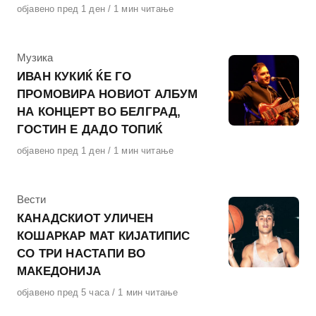
Објавено
објавено пред 1 ден
1 мин читање
на
КАтегорија
Музика
ИВАН КУКИЌ ЌЕ ГО
ПРОМОВИРА НОВИОТ АЛБУМ
НА КОНЦЕРТ ВО БЕЛГРАД,
ГОСТИН Е ДАДО ТОПИЌ
Објавено
објавено пред 1 ден
1 мин читање
на
КАтегорија
Вести
КАНАДСКИОТ УЛИЧЕН
КОШАРКАР МАТ КИЈАТИПИС
СО ТРИ НАСТАПИ ВО
МАКЕДОНИЈА
Објавено
објавено пред 5 часа
1 мин читање
на