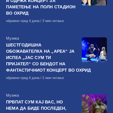
И ОДРЖА КОНЦЕРТ ЗА
ПАМЕТЕЊЕ НА ПОЛН СТАДИОН
ВО ОХРИД
Објавено
објавено пред 4 дена
3 мин читање
на
КАтегорија
Музика
ШЕСТГОДИШНА
ОБОЖАВАТЕЛКА НА „АРЕА“ ЈА
ИСПЕА „ЈАС СУМ ТИ
ПРИЈАТЕЛ“ СО БЕНДОТ НА
ФАНТАСТИЧНИОТ КОНЦЕРТ ВО ОХРИД
Објавено
објавено пред 6 дена
2 мин читање
на
КАтегорија
Музика
ПРВПАТ СУМ КАЈ ВАС, НО
НЕМА ДА БИДЕ ПОСЛЕДЕН,