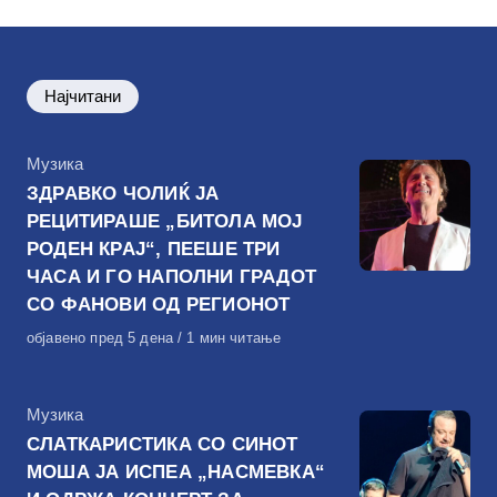
Најчитани
КАтегорија
Музика
ЗДРАВКО ЧОЛИЌ ЈА
РЕЦИТИРАШЕ „БИТОЛА МОЈ
РОДЕН КРАЈ“, ПЕЕШЕ ТРИ
ЧАСА И ГО НАПОЛНИ ГРАДОТ
СО ФАНОВИ ОД РЕГИОНОТ
Објавено
објавено пред 5 дена
1 мин читање
на
КАтегорија
Музика
СЛАТКАРИСТИКА СО СИНОТ
МОША ЈА ИСПЕА „НАСМЕВКА“