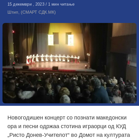
Објавено
15 декември , 2023
1 мин читање
на
Штип, (СМАРТ СДК.МК)
Новогодишен концерт со познати македонски
ора и песни одржаа стотина играорци од КУД
„Ристо Донев-Учителот“ во Домот на културата