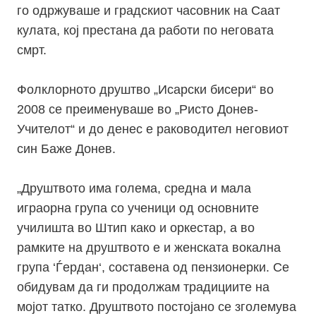
го одржуваше и градскиот часовник на Саат
кулата, кој престана да работи по неговата
смрт.
Фолклорното друштво „Исарски бисери“ во
2008 се преименуваше во „Ристо Донев-
Учителот“ и до денес е раководител неговиот
син Баже Донев.
„Друштвото има голема, средна и мала
играорна група со ученици од основните
училишта во Штип како и оркестар, а во
рамките на друштвото е и женската вокална
група ‘Ѓердан‘, составена од пензионерки. Се
обидувам да ги продолжам традициите на
мојот татко. Друштвото постојано се зголемува