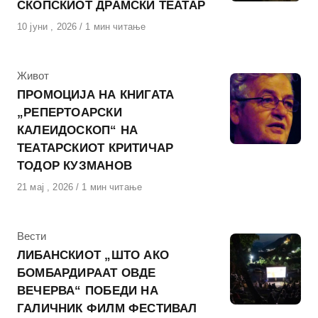
СКОПСКИОТ ДРАМСКИ ТЕАТАР
Објавено
10 јуни , 2026
1 мин читање
на
КАтегорија
Живот
ПРОМОЦИЈА НА КНИГАТА
„РЕПЕРТОАРСКИ
КАЛЕИДОСКОП“ НА
ТЕАТАРСКИОТ КРИТИЧАР
ТОДОР КУЗМАНОВ
Објавено
21 мај , 2026
1 мин читање
на
КАтегорија
Вести
ЛИБАНСКИОТ „ШТО АКО
БОМБАРДИРААТ ОВДЕ
ВЕЧЕРВА“ ПОБЕДИ НА
ГАЛИЧНИК ФИЛМ ФЕСТИВАЛ