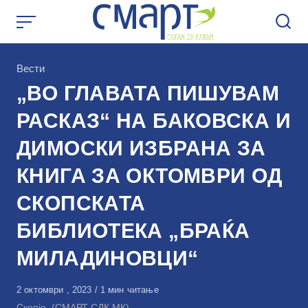
Skip
to
content
КАтегорија
Вести
„ВО ГЛАВАТА ПИШУВАМ
РАСКАЗ“ НА БАКОВСКА И
ДИМОСКИ ИЗБРАНА ЗА
КНИГА ЗА ОКТОМВРИ ОД
СКОПСКАТА
БИБЛИОТЕКА „БРАЌА
МИЛАДИНОВЦИ“
Објавено
2 октомври , 2023
1 мин читање
на
Скопје, (СМАРТ СДК.МК)