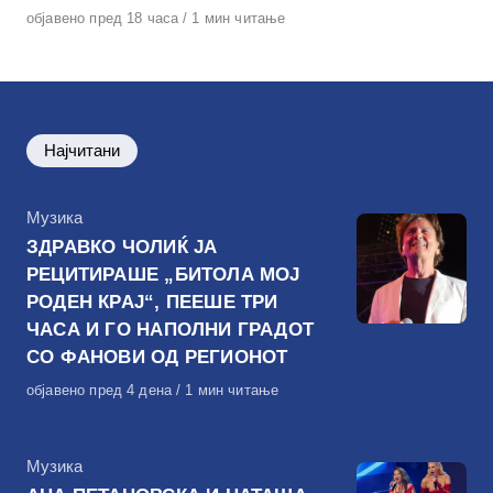
Објавено
објавено пред 18 часа
1 мин читање
на
Најчитани
КАтегорија
Музика
ЗДРАВКО ЧОЛИЌ ЈА
РЕЦИТИРАШЕ „БИТОЛА МОЈ
РОДЕН КРАЈ“, ПЕЕШЕ ТРИ
ЧАСА И ГО НАПОЛНИ ГРАДОТ
СО ФАНОВИ ОД РЕГИОНОТ
Објавено
објавено пред 4 дена
1 мин читање
на
КАтегорија
Музика