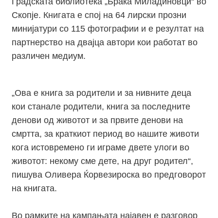
Градската библиотека „Браќа Миладиновци“ во
Скопје. Книгата е спој на 64 лирски прозни
минијатури со 115 фотографии и е резултат на
партнерство на двајца автори кои работат во
различен медиум.
„Ова е книга за родители и за нивните деца
кои станале родители, книга за последните
денови од животот и за првите денови на
смртта, за краткиот период во нашите животи
кога истовремено ги играме двете улоги во
животот: некому сме дете, на друг родител“,
пишува Оливера Ќорвезироска во предговорот
на книгата.
Во рамките на кампањата најавен е разговор