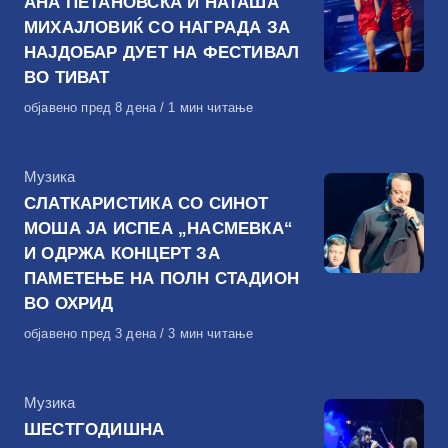
АНА ПЕТАНОВСКА И НАТАША
МИХАЈЛОВИЌ СО НАГРАДА ЗА
НАЈДОБАР ДУЕТ НА ФЕСТИВАЛ
ВО ТИВАТ
Објавено
објавено пред 8 дена
1 мин читање
на
КАтегорија
Музика
СЛАТКАРИСТИКА СО СИНОТ
МОША ЈА ИСПЕА „НАСМЕВКА“
И ОДРЖА КОНЦЕРТ ЗА
ПАМЕТЕЊЕ НА ПОЛН СТАДИОН
ВО ОХРИД
Објавено
објавено пред 3 дена
3 мин читање
на
КАтегорија
Музика
ШЕСТГОДИШНА