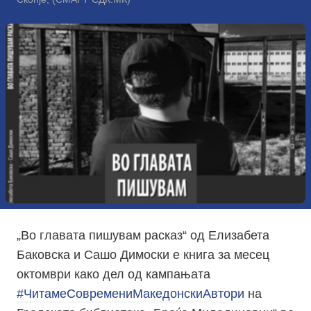
„Во главата пишувам расказ“ од Елизабета
Баковска и Сашо Димоски е книга за месец
октомври како дел од кампањата
#ЧитамеСовремениМакедонскиАвтори
на