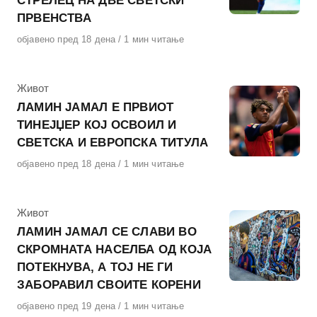
СТРЕЛЕЦ НА ДВЕ СВЕТСКИ
ПРВЕНСТВА
Објавено
објавено пред 18 дена
1 мин читање
на
КАтегорија
Живот
ЛАМИН ЈАМАЛ Е ПРВИОТ
ТИНЕЈЏЕР КОЈ ОСВОИЛ И
СВЕТСКА И ЕВРОПСКА ТИТУЛА
Објавено
објавено пред 18 дена
1 мин читање
на
КАтегорија
Живот
ЛАМИН ЈАМАЛ СЕ СЛАВИ ВО
СКРОМНАТА НАСЕЛБА ОД КОЈА
ПОТЕКНУВА, А ТОЈ НЕ ГИ
ЗАБОРАВИЛ СВОИТЕ КОРЕНИ
Објавено
објавено пред 19 дена
1 мин читање