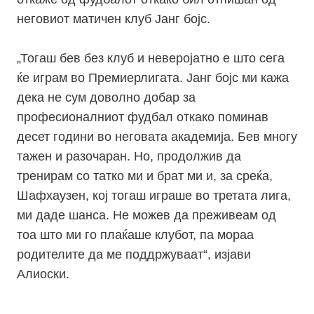
неговиот матичен клуб Јанг бојс.
„
Тогаш бев без клуб и неверојатно е што сега
ќе играм во Премиерлигата. Јанг бојс ми кажа
дека не сум доволно добар за
професионалниот фудбал откако поминав
десет години во неговата академија. Бев многу
тажен и разочаран. Но, продолжив да
тренирам со татко ми и брат ми и, за среќа,
Шафхаузен, кој тогаш играше во третата лига,
ми даде шанса. Не можев да преживеам од
тоа што ми го плаќаше клубот, па мораа
родителите да ме поддржуваат“, изјави
Алиоски.