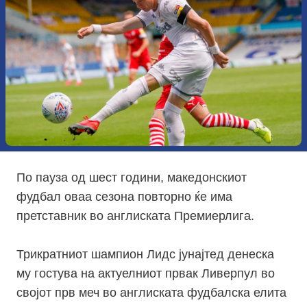
По пауза од шест години, македонскиот
фудбал оваа сезона повторно ќе има
претставник во англиската Премиерлига.
Трикратниот шампион Лидс јунајтед денеска
му гостува на актуелниот првак Ливерпул во
својот прв меч во англиската фудбалска елита