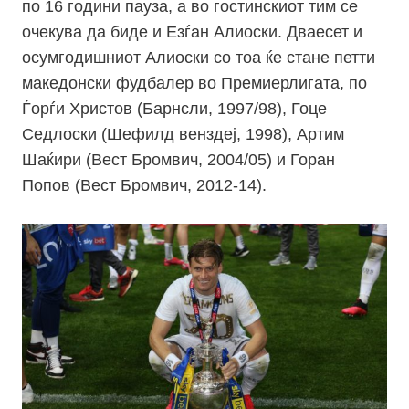
по 16 години пауза, а во гостинскиот тим се
очекува да биде и Езѓан Алиоски. Дваесет и
осумгодишниот Алиоски со тоа ќе стане петти
македонски фудбалер во Премиерлигата, по
Ѓорѓи Христов (Барнсли, 1997/98), Гоце
Седлоски (Шефилд венздеј, 1998), Артим
Шаќири (Вест Бромвич, 2004/05) и Горан
Попов (Вест Бромвич, 2012-14).