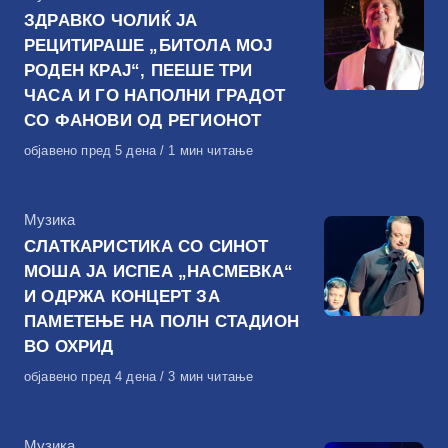
ЗДРАВКО ЧОЛИЌ ЈА
РЕЦИТИРАШЕ „БИТОЛА МОЈ
РОДЕН КРАЈ“, ПЕЕШЕ ТРИ
ЧАСА И ГО НАПОЛНИ ГРАДОТ
СО ФАНОВИ ОД РЕГИОНОТ
Објавено
објавено пред 5 дена
1 мин читање
на
КАтегорија
Музика
СЛАТКАРИСТИКА СО СИНОТ
МОША ЈА ИСПЕА „НАСМЕВКА“
И ОДРЖА КОНЦЕРТ ЗА
ПАМЕТЕЊЕ НА ПОЛН СТАДИОН
ВО ОХРИД
Објавено
објавено пред 4 дена
3 мин читање
на
КАтегорија
Музика