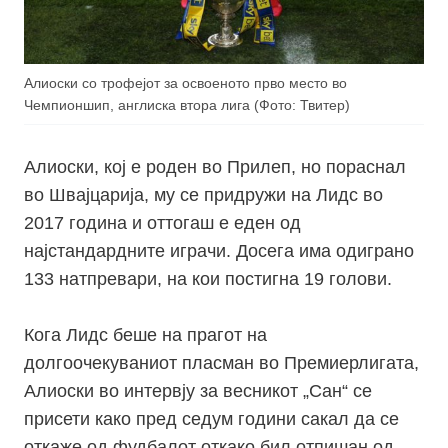
Алиоски со трофејот за освоеното прво место во
Чемпионшип, англиска втора лига (Фото: Твитер)
Алиоски, кој е роден во Прилеп, но пораснал
во Швајцарија, му се придружи на Лидс во
2017 година и оттогаш е еден од
најстандардните играчи. Досега има одиграно
133 натпревари, на кои постигна 19 голови.
Кога Лидс беше на прагот на
долгоочекуваниот пласман во Премиерлигата,
Алиоски во интервју за весникот „Сан“ се
присети како пред седум години сакал да се
откаже од фудбалот откако бил отпишан од