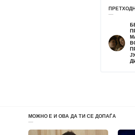
ПРЕТХОДН
Б
П
М
В
П
Ј
Д
МОЖНО Е И ОВА ДА ТИ СЕ ДОПАЃА