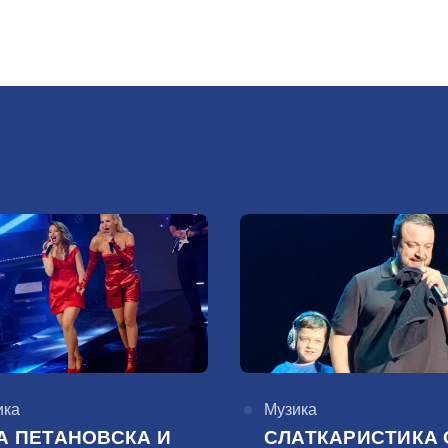
горија
ика
КАтегорија
Музика
А ПЕТАНОВСКА И
СЛАТКАРИСТИКА 