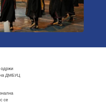
е одржи
ч на ДМБУЦ
ионална
с се