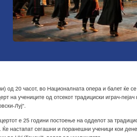
ни) од 20 часот, во Националната опера и балет ќе с
церт на учениците од отсекот традициски играч-пеја
вски-Луј“.
нцертот е 25 години постоење на одделот за традиц
а. Ќе настапат сегашни и поранешни ученици кои дене