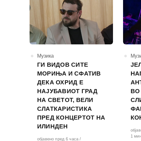
КАтегорија
Музика
КАте
Муз
ГИ ВИДОВ СИТЕ
ЈЕ
МОРИЊА И СФАТИВ
НА
ДЕКА ОХРИД Е
АН
НАЈУБАВИОТ ГРАД
ВО
НА СВЕТОТ, ВЕЛИ
СЛ
СЛАТКАРИСТИКА
ФА
ПРЕД КОНЦЕРТОТ НА
КО
ИЛИНДЕН
Обја
објав
на
1 ми
Објавено
објавено пред 6 часа