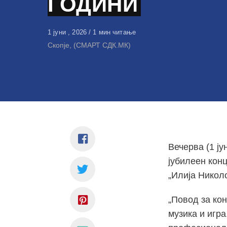
ГОДИНИ
Објавено
1 јуни , 2026
1 мин читање
на
Скопје, (СМАРТ СДК.МК)
Вечерва (1 ју
јубилеен кон
„Илија Николо
„Повод за ко
музика и игр