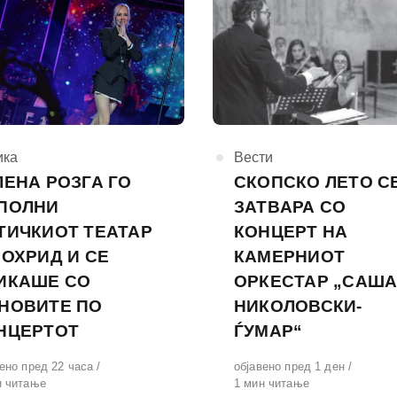
горија
ика
КАтегорија
Вести
ЛЕНА РОЗГА ГО
СКОПСКО ЛЕТО С
ПОЛНИ
ЗАТВAРА СО
ТИЧКИОТ ТЕАТАР
КОНЦЕРТ НА
 ОХРИД И СЕ
КАМЕРНИОТ
ИКАШЕ СО
ОРКЕСТАР „САШ
НОВИТЕ ПО
НИКОЛОВСКИ-
НЦЕРТОТ
ЃУМАР“
вено
ено пред 22 часа
Објавено
објавено пред 1 ден
н читање
на
1 мин читање