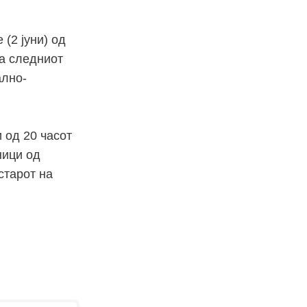
(2 јуни) од
 а следниот
ално-
 од 20 часот
ници од
старот на