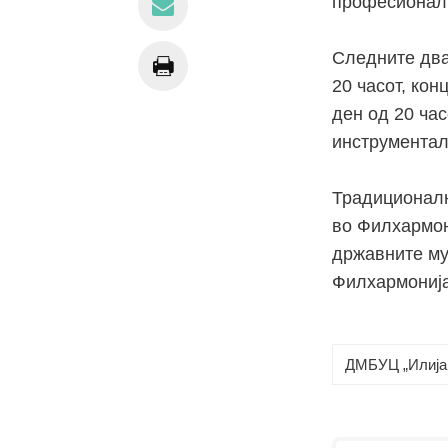
професионалц
Следните два 
20 часот, кон
ден од 20 час
инструментал
Традиционални
во Филхармон
државните му
Филхармонија
ДМБУЦ „Илија 