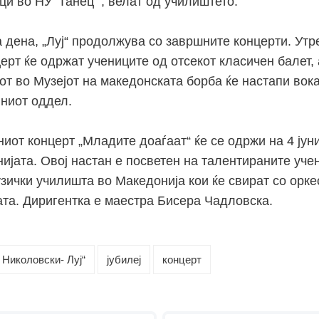
и во НУ ‘Танец’“, велат од училиштето.
дена, „Луј“ продолжува со завршните концерти. Утре 
церт ќе одржат учениците од отсекот класичен балет,
от во Музејот на македонската борба ќе настапи вок
ниот оддел.
от концерт „Младите доаѓаат“ ќе се одржи на 4 јуни
ијата. Овој настан е посветен на талентираните уче
зички училишта во Македонија кои ќе свират со орке
та. Диригентка е маестра Бисера Чадловска.
Николовски- Луј“
јубилеј
концерт