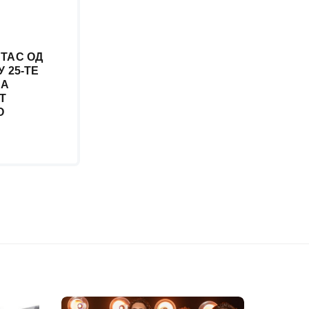
ТАС ОД
 25-ТЕ
НА
Т
О