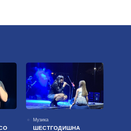
КАтегорија
Музика
СО
ШЕСТГОДИШНА