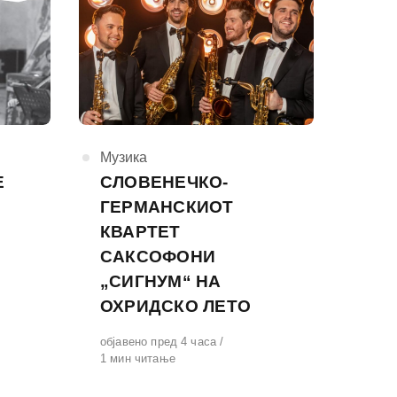
КАтегорија
Музика
Е
СЛОВЕНЕЧКО-
ГЕРМАНСКИОТ
КВАРТЕТ
САКСОФОНИ
А
„СИГНУМ“ НА
ОХРИДСКО ЛЕТО
Објавено
објавено пред 4 часа
на
1 мин читање