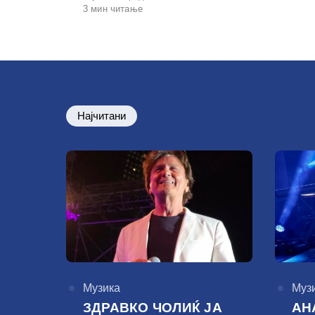
на
3 мин читање
Најчитани
КАтегорија
Музика
КАте
Муз
ЗДРАВКО ЧОЛИЌ ЈА
АН