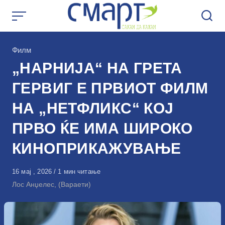
Skip
to
content
КАтегорија
Филм
„НАРНИЈА“ НА ГРЕТА
ГЕРВИГ Е ПРВИОТ ФИЛМ
НА „НЕТФЛИКС“ КОЈ
ПРВО ЌЕ ИМА ШИРОКО
КИНОПРИКАЖУВАЊЕ
Објавено
16 мај , 2026
1 мин читање
на
Лос Анџелес, (Вараети)