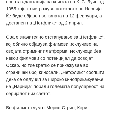
првата адаптација на книгата на К. С. Луис од
1955 која го истражува потеклото на Нарнија.
Ќе биде објавен во кината на 12 февруари, а
достапен на „Нетфликс“ од 2 април.
Ова е значително отстапување за „Нетфликс“,
кој обично објавува филмови исклучиво на
својата стриминг платформа. Исклучоци беа
некои филмови со потенцијал да освојат
Оскар, но тие кратко се прикажуваа во
ограничен број киносали. „Нетфликс“ соопшти
дека се одлучил за широко киноприкажување
на „Нарнија“ поради големата популарност на
серијалот низ светот.
Во филмот глумат Мерил Стрип, Кери