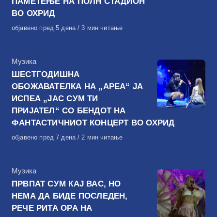
ПАМЕТЕЊЕ НА ПОЛН СТАДИОН
ВО ОХРИД
Објавено
објавено пред 5 дена
3 мин читање
на
КАтегорија
Музика
ШЕСТГОДИШНА
ОБОЖАВАТЕЛКА НА „АРЕА“ ЈА
ИСПЕА „ЈАС СУМ ТИ
ПРИЈАТЕЛ“ СО БЕНДОТ НА
ФАНТАСТИЧНИОТ КОНЦЕРТ ВО ОХРИД
Објавено
објавено пред 7 дена
2 мин читање
на
КАтегорија
Музика
ПРВПАТ СУМ КАЈ ВАС, НО
НЕМА ДА БИДЕ ПОСЛЕДЕН,
РЕЧЕ РИТА ОРА НА