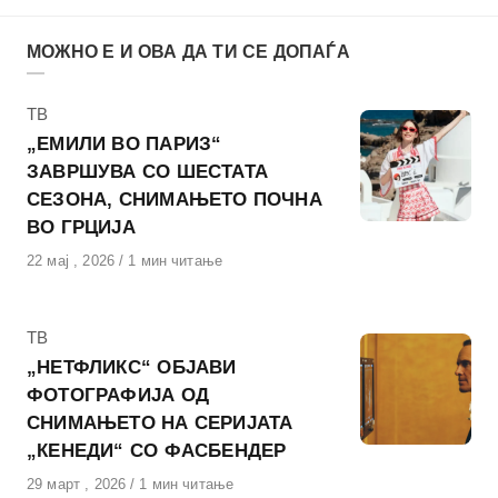
МОЖНО Е И ОВА ДА ТИ СЕ ДОПАЃА
КАтегорија
ТВ
„ЕМИЛИ ВО ПАРИЗ“
ЗАВРШУВА СО ШЕСТАТА
СЕЗОНА, СНИМАЊЕТО ПОЧНА
ВО ГРЦИЈА
Објавено
22 мај , 2026
1 мин читање
на
КАтегорија
ТВ
„НЕТФЛИКС“ ОБЈАВИ
ФОТОГРАФИЈА ОД
СНИМАЊЕТО НА СЕРИЈАТА
„КЕНЕДИ“ СО ФАСБЕНДЕР
Објавено
29 март , 2026
1 мин читање