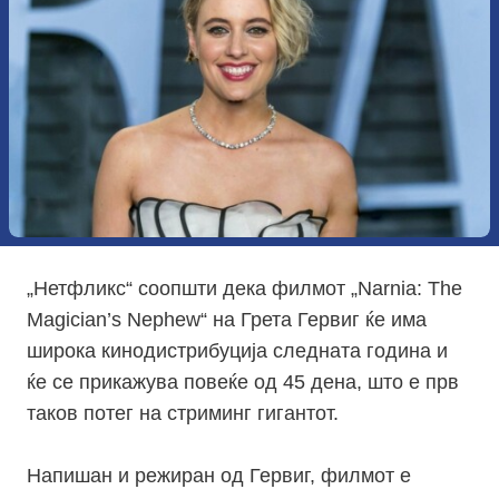
„
Нетфликс“ соопшти дека филмот „Narnia: The
Magician’s Nephew“ на Грета Гервиг ќе има
широка кинодистрибуција следната година и
ќе се прикажува повеќе од 45 дена, што е прв
таков потег на стриминг гигантот.
Напишан и режиран од Гервиг, филмот е