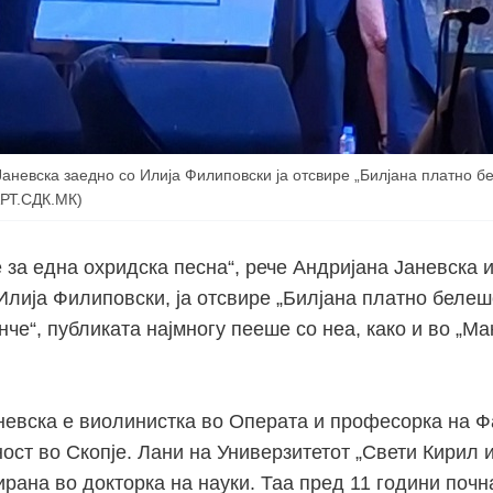
Јаневска заедно со Илија Филиповски ја отсвире „Билјана платно б
РТ.СДК.МК)
 за една охридска песна“, рече Андријана Јаневска 
лија Филиповски, ја отсвире „Билјана платно белеше
че“, публиката најмногу пееше со неа, како и во „М
невска е виолинистка во Операта и професорка на Ф
ост во Скопје. Лани на Универзитетот „Свети Кирил 
рана во докторка на науки. Таа пред 11 години почн