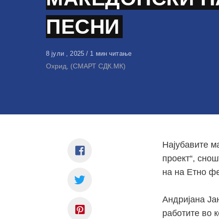
ПЕСНИ
Објавено
8 јули , 2025
1 мин читање
на
Охрид, (СМАРТ СДК.МК)
Најубавите м
проект“, снош
на на Етно ф
Андријана Ја
работите во к