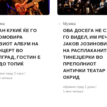
горија
ика
КАтегорија
Музика
АН КУКИЌ ЌЕ ГО
ОВА ДОСЕГА НЕ 
ОМОВИРА
ГО ВИДЕЛ, ИМ РЕ
ВИОТ АЛБУМ НА
ЈАКОВ ЈОЗИНОВИ
НЦЕРТ ВО
НА РАСПЛАКАНИТ
ЛГРАД, ГОСТИН Е
ТИНЕЈЏЕРКИ ВО
ДО ТОПИЌ
ПРЕПОЛНИОТ
АНТИЧКИ ТЕАТАР
вено
ено пред 3 часа
ОХРИД
н читање
Објавено
објавено пред 2 дена
на
1 мин читање