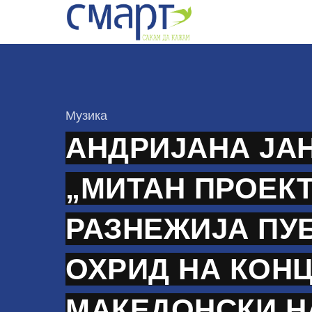
Skip
to
content
КАтегорија
Музика
АНДРИЈАНА ЈА
„МИТАН ПРОЕКТ
РАЗНЕЖИЈА ПУ
ОХРИД НА КОН
МАКЕДОНСКИ Н