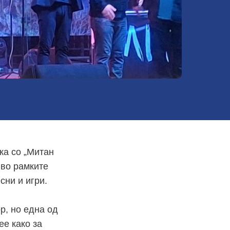
ка со „Митан
 во рамките
сни и игри.
р, но една од
ее како за