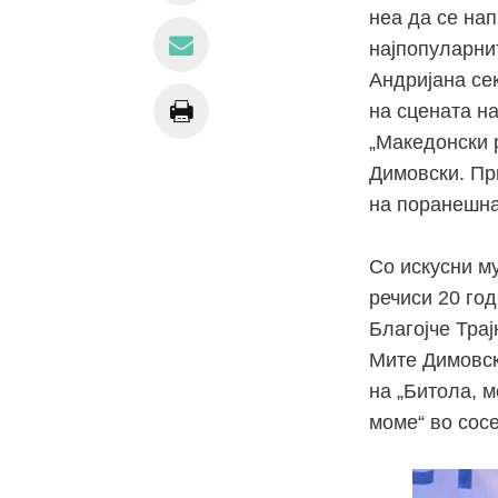
неа да се на
најпопуларни
Андријана се
на сцената на
„Македонски 
Димовски. Пр
на поранешна
Со искусни м
речиси 20 го
Благојче Трај
Мите Димовск
на „Битола, м
моме“ во сосе