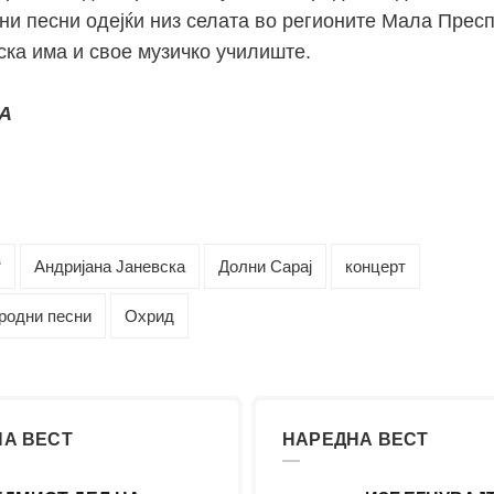
ни песни одејќи низ селата во регионите Мала Пресп
ска има и свое музичко училиште.
А
“
Андријана Јаневска
Долни Сарај
концерт
родни песни
Охрид
А ВЕСТ
НАРЕДНА ВЕСТ