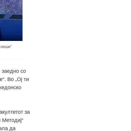
елеше“
и заедно со
“. Во „Ој ти
акедонско
акултетот за
и Методиј“
ала да