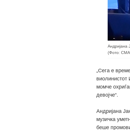
Андријана 
(Фото: СМА
„Сега е време
виолинистот И
момче охриѓан
девојче“.
Андријана Ја
музичка уметн
беше промови