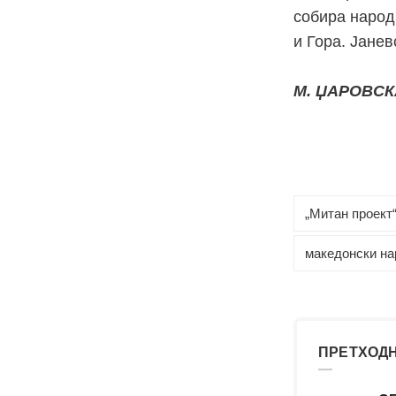
собира народ
и Гора. Јанев
М. ЏАРОВСК
„Митан проект
македонски на
ПРЕТХОДН