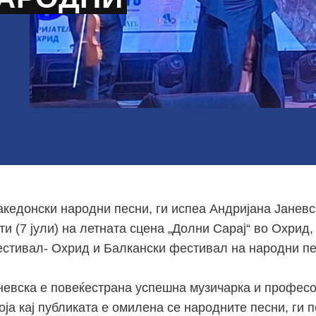
акедонски народни песни, ги испеа Андријана Јаневс
ти (7 јули) на летната сцена „Долни Сарај“ во Охрид,
естивал- Охрид и Балкански фестивал на народни пе
невска е повеќестрана успешна музичарка и професо
оја кај публиката е омилена се народните песни, ги п