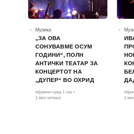
КАтегорија
Музика
КАте
Муз
„ЗА ОВА
ИВ
СОНУВАВМЕ ОСУМ
ПР
ГОДИНИ“, ПОЛН
НО
АНТИЧКИ ТЕАТАР ЗА
КО
КОНЦЕРТОТ НА
БЕ
„ДУПЕР“ ВО ОХРИД
ДА
Објавено
објавено пред 1 час
Обја
објав
на
1 мин читање
на
1 ми