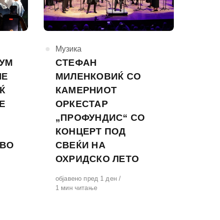
КАтегорија
Музика
СУМ
СТЕФАН
ЧЕ
МИЛЕНКОВИЌ СО
Ќ
КАМЕРНИОТ
Е
ОРКЕСТАР
„ПРОФУНДИС“ СО
КОНЦЕРТ ПОД
 ВО
СВЕЌИ НА
ОХРИДСКО ЛЕТО
Објавено
објавено пред 1 ден
на
1 мин читање