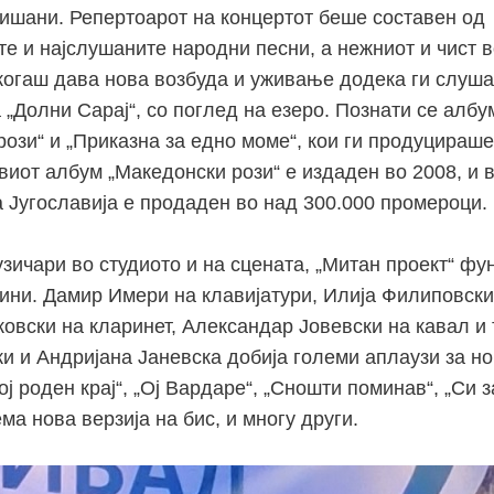
пишани. Репертоарот на концертот беше составен од
те и најслушаните народни песни, а нежниот и чист 
когаш дава нова возбуда и уживање додека ги слуша
 „Долни Сарај“, со поглед на езеро. Познати се албу
рози“ и „Приказна за едно моме“, кои ги продуцираш
виот албум „Македонски рози“ е издаден во 2008, и 
 Југославија е продаден во над 300.000 промероци.
узичари во студиото и на сцената, „Митан проект“ ф
дини. Дамир Имери на клавијатури, Илија Филиповски
ковски на кларинет, Александар Јовевски на кавал и
и и Андријана Јаневска добија големи аплаузи за но
ој роден крај“, „Ој Вардаре“, „Сношти поминав“, „Си
ма нова верзија на бис, и многу други.