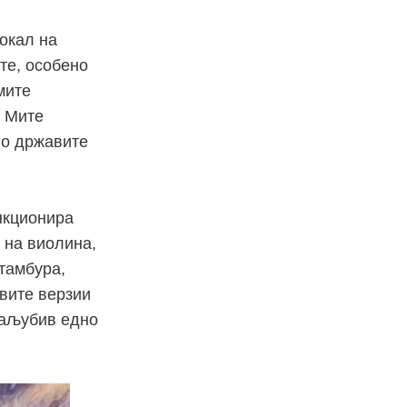
вокал на
те, особено
мите
е Мите
во државите
ункционира
 на виолина,
 тамбура,
вите верзии
 заљубив едно