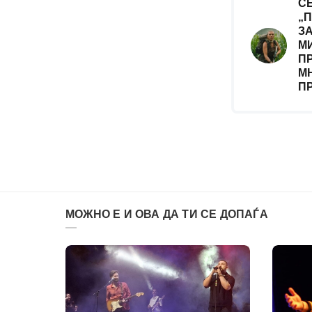
С
„П
З
М
П
М
П
МОЖНО Е И ОВА ДА ТИ СЕ ДОПАЃА