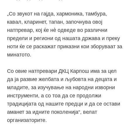
„Со звукот на гајда, хармоника, тамбура,
кавал, кларинет, тапан, започнува овој
натпревар, кој ќе нѐ одведе во различни
предели и региони од нашата држава и преку
ноти ќе се раскажат приказни кои зборуваат за
минатото.
Со овие натпревари ДКЦ Карпош има за цел
да ја развие желбата и љубовта на децата и
младите, за изучување на народни изворни
инструменти, а со тоа да се продолжи
традицијата од нашите предци и да се остави
аманет за идните поколенија“, велат
организаторите.