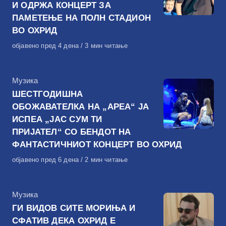
И ОДРЖА КОНЦЕРТ ЗА
ПАМЕТЕЊЕ НА ПОЛН СТАДИОН
ВО ОХРИД
Објавено
објавено пред 4 дена
3 мин читање
на
КАтегорија
Музика
ШЕСТГОДИШНА
ОБОЖАВАТЕЛКА НА „АРЕА“ ЈА
ИСПЕА „ЈАС СУМ ТИ
ПРИЈАТЕЛ“ СО БЕНДОТ НА
ФАНТАСТИЧНИОТ КОНЦЕРТ ВО ОХРИД
Објавено
објавено пред 6 дена
2 мин читање
на
КАтегорија
Музика
ГИ ВИДОВ СИТЕ МОРИЊА И
СФАТИВ ДЕКА ОХРИД Е