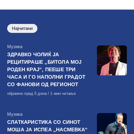
Најчитани
КАтегорија
Музика
ЗДРАВКО ЧОЛИЌ ЈА
РЕЦИТИРАШЕ „БИТОЛА МОЈ
РОДЕН КРАЈ“, ПЕЕШЕ ТРИ
ЧАСА И ГО НАПОЛНИ ГРАДОТ
СО ФАНОВИ ОД РЕГИОНОТ
Објавено
објавено пред 5 дена
1 мин читање
на
КАтегорија
Музика
СЛАТКАРИСТИКА СО СИНОТ
МОША ЈА ИСПЕА „НАСМЕВКА“