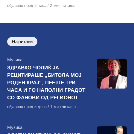
Објавено
објавено пред 8 часа
2 мин читање
на
Најчитани
КАтегорија
Музика
ЗДРАВКО ЧОЛИЌ ЈА
РЕЦИТИРАШЕ „БИТОЛА МОЈ
РОДЕН КРАЈ“, ПЕЕШЕ ТРИ
ЧАСА И ГО НАПОЛНИ ГРАДОТ
СО ФАНОВИ ОД РЕГИОНОТ
Објавено
објавено пред 5 дена
1 мин читање
на
КАтегорија
Музика