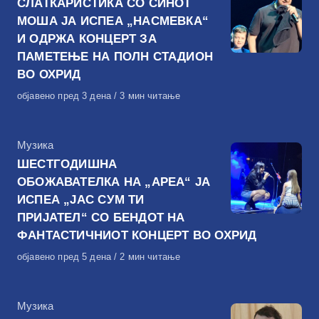
СЛАТКАРИСТИКА СО СИНОТ
МОША ЈА ИСПЕА „НАСМЕВКА“
И ОДРЖА КОНЦЕРТ ЗА
ПАМЕТЕЊЕ НА ПОЛН СТАДИОН
ВО ОХРИД
Објавено
објавено пред 3 дена
3 мин читање
на
КАтегорија
Музика
ШЕСТГОДИШНА
ОБОЖАВАТЕЛКА НА „АРЕА“ ЈА
ИСПЕА „ЈАС СУМ ТИ
ПРИЈАТЕЛ“ СО БЕНДОТ НА
ФАНТАСТИЧНИОТ КОНЦЕРТ ВО ОХРИД
Објавено
објавено пред 5 дена
2 мин читање
на
КАтегорија
Музика