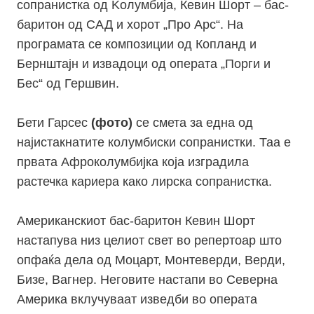
сопранистка од Kолумбија, Кевин Шорт – бас-
баритон од САД и хорот „Про Арс“. На
програмата се композиции од Копланд и
Бернштајн и извадоци од операта „Порги и
Бес“ од Гершвин.
Бети Гарсес
(фото)
се смета за една од
најистакнатите колумбиски сопранистки. Таа е
првата Афроколумбијка која изградила
растечка кариера како лирска сопранистка.
Американскиот бас-баритон Кевин Шорт
настапува низ целиот свет во репертоар што
опфаќа дела од Моцарт, Монтеверди, Верди,
Бизе, Вагнер. Неговите настапи во Северна
Америка вклучуваат изведби во операта