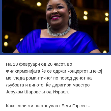
На 13 февруари од 20 часот, во
Филхармонијата ќе се одржи концертот „Некој
ме гледа романтично“ по повод денот на
љубовта и виното. Ќе диригира маестро
Јерухам Шаровски од Израел.
Како солисти настапуваат Бети Гарсес –