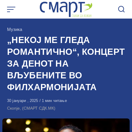
Skip
to
content
КАтегорија
Музика
„НЕКОЈ МЕ ГЛЕДА
РОМАНТИЧНО“, КОНЦЕРТ
ЗА ДЕНОТ НА
ВЉУБЕНИТЕ ВО
ФИЛХАРМОНИЈАТА
Објавено
30 јануари , 2025
1 мин читање
на
Скопје, (СМАРТ СДК.МК)