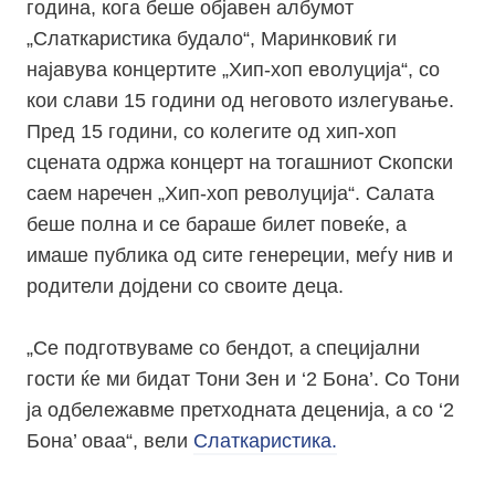
година, кога беше објавен албумот
„Слаткаристика будало“, Маринковиќ ги
најавува концертите „Хип-хоп еволуција“, со
кои слави 15 години од неговото излегување.
Пред 15 години, со колегите од хип-хоп
сцената одржа концерт на тогашниот Скопски
саем наречен „Хип-хоп револуција“. Салата
беше полна и се бараше билет повеќе, а
имаше публика од сите генереции, меѓу нив и
родители дојдени со своите деца.
„Се подготвуваме со бендот, а специјални
гости ќе ми бидат Тони Зен и ‘2 Бона’. Со Тони
ја одбележавме претходната деценија, а со ‘2
Бона’ оваа“, вели
Слаткаристика.