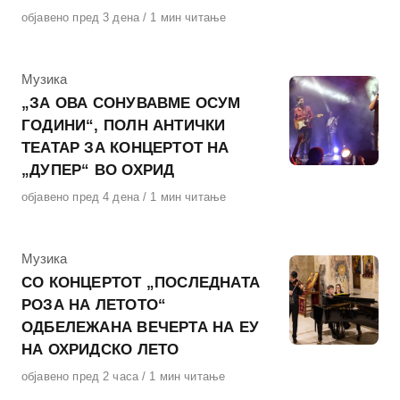
Објавено
објавено пред 3 дена
1 мин читање
на
КАтегорија
Музика
„ЗА ОВА СОНУВАВМЕ ОСУМ
ГОДИНИ“, ПОЛН АНТИЧКИ
ТЕАТАР ЗА КОНЦЕРТОТ НА
„ДУПЕР“ ВО ОХРИД
Објавено
објавено пред 4 дена
1 мин читање
на
КАтегорија
Музика
СО КОНЦЕРТОТ „ПОСЛЕДНАТА
РОЗА НА ЛЕТОТО“
ОДБЕЛЕЖАНА ВЕЧЕРТА НА ЕУ
НА ОХРИДСКО ЛЕТО
Објавено
објавено пред 2 часа
1 мин читање
на