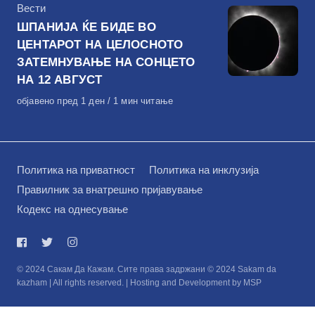
КАтегорија
Вести
ШПАНИЈА ЌЕ БИДЕ ВО
ЦЕНТАРОТ НА ЦЕЛОСНОТО
ЗАТЕМНУВАЊЕ НА СОНЦЕТО
НА 12 АВГУСТ
Објавено
објавено пред 1 ден
1 мин читање
на
Политика на приватност
Политика на инклузија
Правилник за внатрешно пријавување
Кодекс на однесување
© 2024 Сакам Да Кажам. Сите права задржани © 2024 Sakam da
kazham | All rights reserved. | Hosting and Development by MSP