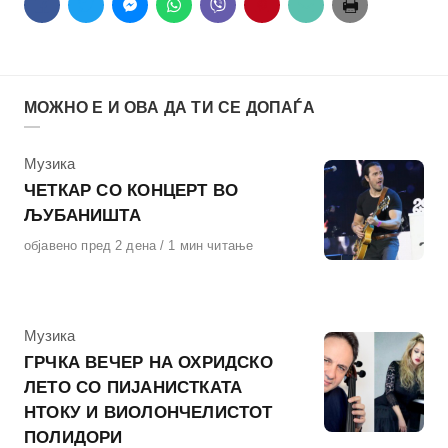
МОЖНО Е И ОВА ДА ТИ СЕ ДОПАЃА
КАтегорија
Музика
ЧЕТКАР СО КОНЦЕРТ ВО
ЉУБАНИШТА
Објавено
објавено пред 2 дена
1 мин читање
на
КАтегорија
Музика
ГРЧКА ВЕЧЕР НА ОХРИДСКО
ЛЕТО СО ПИЈАНИСТКАТА
НТОКУ И ВИОЛОНЧЕЛИСТОТ
ПОЛИДОРИ