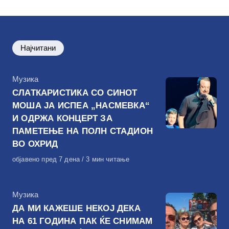
Најчитани
КАтегорија
Музика
СЛАТКАРИСТИКА СО СИНОТ
МОША ЈА ИСПЕА „НАСМЕВКА“
И ОДРЖА КОНЦЕРТ ЗА
ПАМЕТЕЊЕ НА ПОЛН СТАДИОН
ВО ОХРИД
Објавено
објавено пред 7 дена
3 мин читање
на
КАтегорија
Музика
ДА МИ КАЖЕШЕ НЕКОЈ ДЕКА
НА 61 ГОДИНА ПАК ЌЕ СНИМАМ