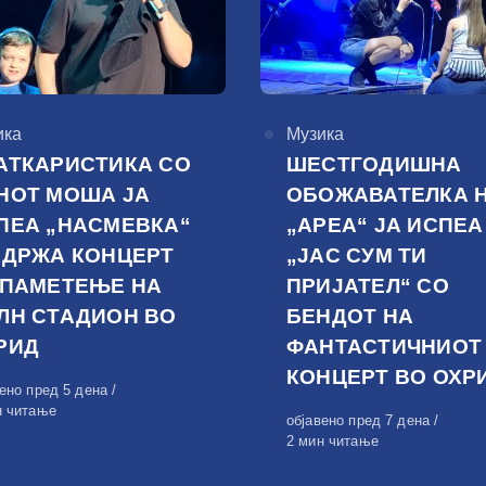
горија
ика
КАтегорија
Музика
АТКАРИСТИКА СО
ШЕСТГОДИШНА
НОТ МОША ЈА
ОБОЖАВАТЕЛКА 
ПЕА „НАСМЕВКА“
„АРЕА“ ЈА ИСПЕА
ОДРЖА КОНЦЕРТ
„ЈАС СУМ ТИ
 ПАМЕТЕЊЕ НА
ПРИЈАТЕЛ“ СО
ЛН СТАДИОН ВО
БЕНДОТ НА
РИД
ФАНТАСТИЧНИОТ
КОНЦЕРТ ВО ОХР
вено
вено пред 5 дена
н читање
Објавено
објавено пред 7 дена
на
2 мин читање