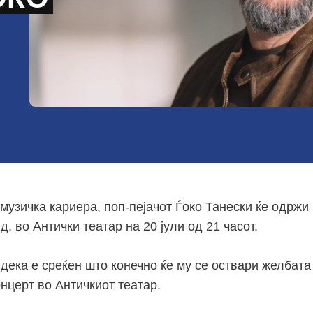
музичка кариера, поп-пејачот Ѓоко Танески ќе одржи
, во Антички театар на 20 јули од 21 часот.
 дека е среќен што конечно ќе му се оствари желбат
нцерт во Античкиот театар.