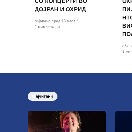
СО КОНЦЕРТИ ВО
ОХ
ДОЈРАН И ОХРИД
ПИ
НТ
Објавено
објавено пред 13 часа
ВИ
на
1 мин читање
ПО
Обја
објав
на
1 ми
Најчитани