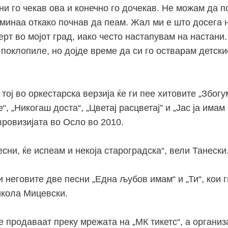
ни го чекав ова и конечно го дочекав. Не можам да 
оминаа откако почнав да пеам. Жал ми е што досега 
рт во мојот град, иако често настапувам на настани
 поклопиле, но дојде време да си го остварам детски
 тој во оркестарска верзија ќе ги пее хитовите „Збогу
“, „Никогаш доста“, „Цветај расцветај” и „Јас ја имам 
вровизијата во Осло во 2010.
сни, ќе испеам и некоја староградска“, вели Танески
 и неговите две песни „Една љубов имам“ и „Ти“, кои 
икола Мицевски.
 продаваат преку мрежата на „МК тикетс“, а организ