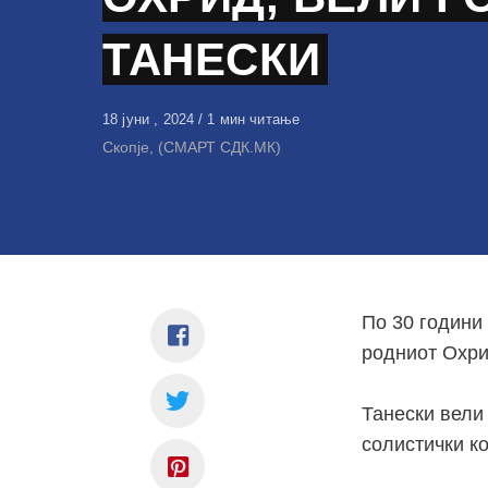
ТАНЕСКИ
Објавено
18 јуни , 2024
1 мин читање
на
Скопје, (СМАРТ СДК.МК)
По 30 години 
родниот Охрид
Танески вели
солистички ко