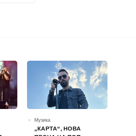
КАтегорија
Музика
„КАРТА“, НОВА