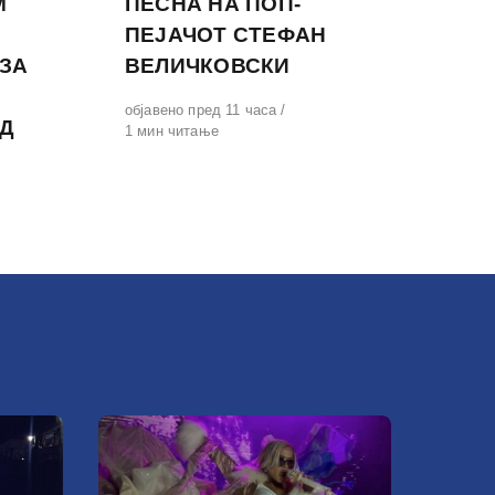
М
ПЕСНА НА ПОП-
ПЕЈАЧОТ СТЕФАН
 ЗА
ВЕЛИЧКОВСКИ
Објавено
објавено пред 11 часа
ИД
на
1 мин читање