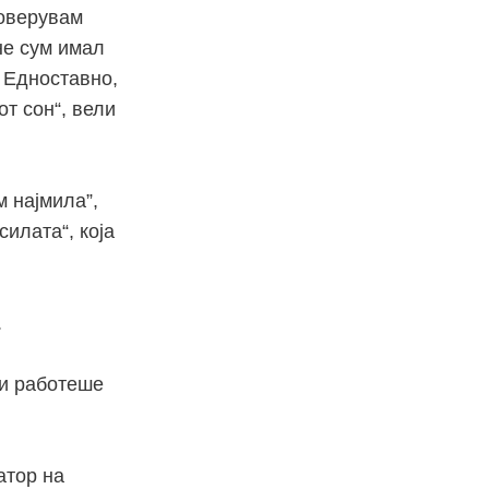
поверувам
не сум имал
. Едноставно,
от сон“, вели
м најмила”,
силата“, која
.
ги работеше
атор на