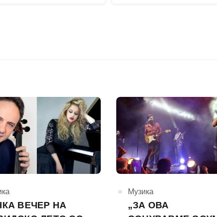
горија
ика
КАтегорија
Музика
ЧКА ВЕЧЕР НА
„ЗА ОВА