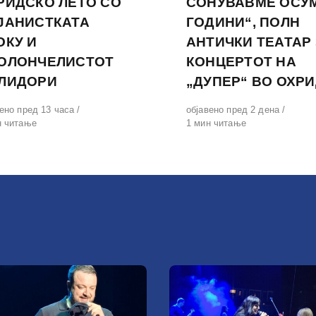
РИДСКО ЛЕТО СО
СОНУВАВМЕ ОСУ
ЈАНИСТКАТА
ГОДИНИ“, ПОЛН
ОКУ И
АНТИЧКИ ТЕАТАР
ОЛОНЧЕЛИСТОТ
КОНЦЕРТОТ НА
ЛИДОРИ
„ДУПЕР“ ВО ОХР
вено
ено пред 13 часа
Објавено
објавено пред 2 дена
н читање
на
1 мин читање