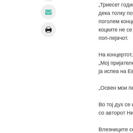
„Триесет годи
дека толку п
поголем конце
коцките не се
поп-пејачот.
На концертот,
„Мој пријателе
ја испеа на Е
„Освен мои пе
Во тој дух се
со авторот Н
Влезниците се