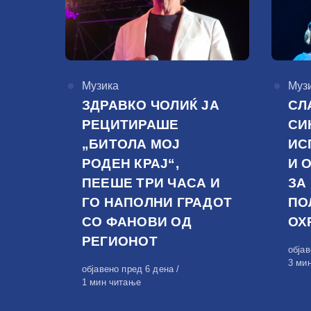
КАтегорија
Музика
КАте
Муз
ЗДРАВКО ЧОЛИЌ ЈА
СЛ
РЕЦИТИРАШЕ
СИ
„БИТОЛА МОЈ
ИС
РОДЕН КРАЈ“,
И 
ПЕЕШЕ ТРИ ЧАСА И
ЗА
ГО НАПОЛНИ ГРАДОТ
ПО
СО ФАНОВИ ОД
ОХ
РЕГИОНОТ
Обја
обја
на
3 ми
Објавено
објавено пред 6 дена
на
1 мин читање