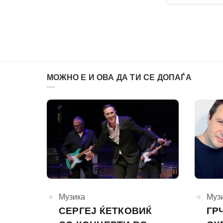
МОЖНО Е И ОВА ДА ТИ СЕ ДОПАЃА
КАтегорија
Музика
КАте
Муз
СЕРГЕЈ ЌЕТКОВИЌ
ГР