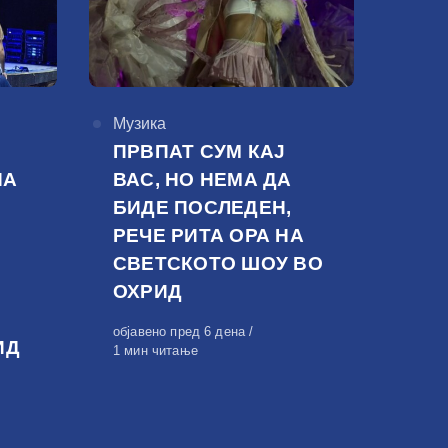
КАтегорија
Музика
ПРВПАТ СУМ КАЈ
НА
ВАС, НО НЕМА ДА
БИДЕ ПОСЛЕДЕН,
РЕЧЕ РИТА ОРА НА
СВЕТСКОТО ШОУ ВО
ОХРИД
Објавено
објавено пред 6 дена
ИД
на
1 мин читање