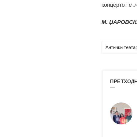
концертот е „
М. ЏАРОВСК
Антички теата
ПРЕТХОДН