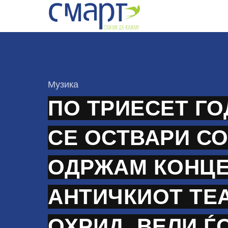
Skip
to
content
КАтегорија
Музика
ПО ТРИЕСЕТ ГО
СЕ ОСТВАРИ С
ОДРЖАМ КОНЦЕ
АНТИЧКИОТ ТЕ
ОХРИД, ВЕЛИ Ѓ