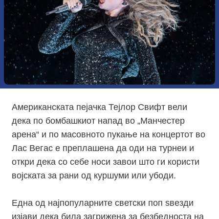
Американската пејачка Тејлор Свифт вели
дека по бомбашкиот напад во „Манчестер
арена“ и по масовното пукање на концертот во
Лас Вегас е преплашена да оди на турнеи и
откри дека со себе носи завои што ги користи
војската за рани од куршуми или убоди.
Една од најпопуларните светски поп ѕвезди
изјави дека била загрижена за безбедноста на