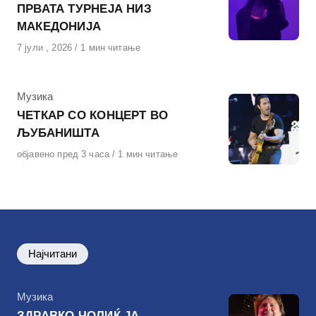
ПРВАТА ТУРНЕЈА НИЗ
МАКЕДОНИЈА
Објавено
7 јули , 2026
1 мин читање
на
КАтегорија
Музика
ЧЕТКАР СО КОНЦЕРТ ВО
ЉУБАНИШТА
Објавено
објавено пред 3 часа
1 мин читање
на
Најчитани
КАтегорија
Музика
ЗДРАВКО ЧОЛИЌ ЈА