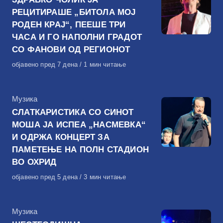
РЕЦИТИРАШЕ „БИТОЛА МОЈ
РОДЕН КРАЈ“, ПЕЕШЕ ТРИ
ЧАСА И ГО НАПОЛНИ ГРАДОТ
СО ФАНОВИ ОД РЕГИОНОТ
Објавено
објавено пред 7 дена
1 мин читање
на
КАтегорија
Музика
СЛАТКАРИСТИКА СО СИНОТ
МОША ЈА ИСПЕА „НАСМЕВКА“
И ОДРЖА КОНЦЕРТ ЗА
ПАМЕТЕЊЕ НА ПОЛН СТАДИОН
ВО ОХРИД
Објавено
објавено пред 5 дена
3 мин читање
на
КАтегорија
Музика