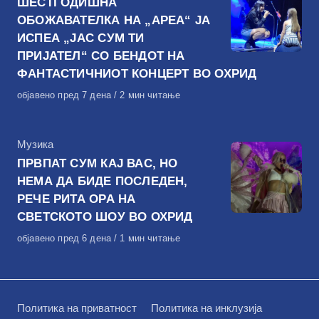
ШЕСТГОДИШНА
ОБОЖАВАТЕЛКА НА „АРЕА“ ЈА
ИСПЕА „ЈАС СУМ ТИ
ПРИЈАТЕЛ“ СО БЕНДОТ НА
ФАНТАСТИЧНИОТ КОНЦЕРТ ВО ОХРИД
Објавено
објавено пред 7 дена
2 мин читање
на
КАтегорија
Музика
ПРВПАТ СУМ КАЈ ВАС, НО
НЕМА ДА БИДЕ ПОСЛЕДЕН,
РЕЧЕ РИТА ОРА НА
СВЕТСКОТО ШОУ ВО ОХРИД
Објавено
објавено пред 6 дена
1 мин читање
на
Политика на приватност
Политика на инклузија