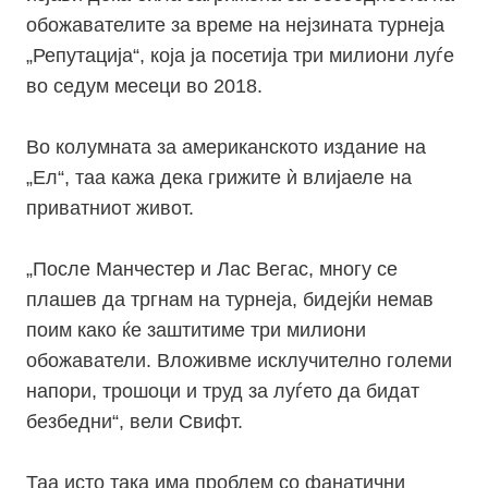
обожавателите за време на нејзината турнеја
„Репутација“, која ја посетија три милиони луѓе
во седум месеци во 2018.
Во колумната за американското издание на
„Ел“, таа кажа дека грижите ѝ влијаеле на
приватниот живот.
„После Манчестер и Лас Вегас, многу се
плашев да тргнам на турнеја, бидејќи немав
поим како ќе заштитиме три милиони
обожаватели. Вложивме исклучително големи
напори, трошоци и труд за луѓето да бидат
безбедни“, вели Свифт.
Таа исто така има проблем со фанатични