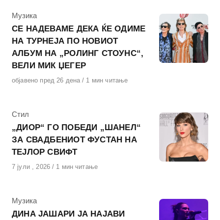
КАтегорија
Музика
СЕ НАДЕВАМЕ ДЕКА ЌЕ ОДИМЕ
НА ТУРНЕЈА ПО НОВИОТ
АЛБУМ НА „РОЛИНГ СТОУНС“,
ВЕЛИ МИК ЏЕГЕР
Објавено
објавено пред 26 дена
1 мин читање
на
КАтегорија
Стил
„ДИОР“ ГО ПОБЕДИ „ШАНЕЛ“
ЗА СВАДБЕНИОТ ФУСТАН НА
ТЕЈЛОР СВИФТ
Објавено
7 јули , 2026
1 мин читање
на
КАтегорија
Музика
ДИНА ЈАШАРИ ЈА НАЈАВИ