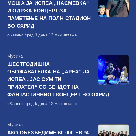
МОША ЈА ИСПЕА „НАСМЕВКА“
И ОДРЖА КОНЦЕРТ ЗА
ПАМЕТЕЊЕ НА ПОЛН СТАДИОН
ВО ОХРИД
Објавено
објавено пред 3 дена
3 мин читање
на
КАтегорија
Музика
ШЕСТГОДИШНА
ОБОЖАВАТЕЛКА НА „АРЕА“ ЈА
ИСПЕА „ЈАС СУМ ТИ
ПРИЈАТЕЛ“ СО БЕНДОТ НА
ФАНТАСТИЧНИОТ КОНЦЕРТ ВО ОХРИД
Објавено
објавено пред 5 дена
2 мин читање
на
КАтегорија
Музика
АКО ОБЕЗБЕДИМЕ 60.000 ЕВРА,