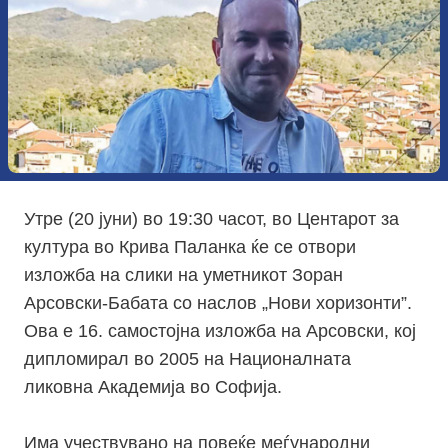
Утре (20 јуни) во 19:30 часот, во Центарот за
култура во Крива Паланка ќе се отвори
изложба на слики на уметникот Зоран
Арсовски-Бабата со наслов „Нови хоризонти”.
Ова е 16. самостојна изложба на Арсовски, кој
дипломирал во 2005 на Националната
ликовна Aкадемија во Софија.
Има учествувано на повеќе меѓународни