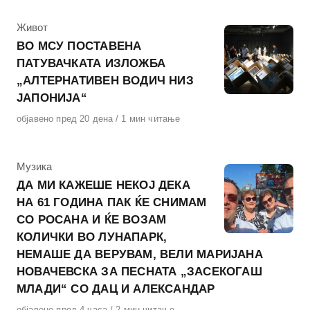
КАтегорија
Живот
ВО МСУ ПОСТАВЕНА
ПАТУВАЧКАТА ИЗЛОЖБА
„АЛТЕРНАТИВЕН ВОДИЧ НИЗ
ЈАПОНИЈА“
Објавено
објавено пред 20 дена
1 мин читање
на
КАтегорија
Музика
ДА МИ КАЖЕШЕ НЕКОЈ ДЕКА
НА 61 ГОДИНА ПАК ЌЕ СНИМАМ
СО РОСАНА И ЌЕ ВОЗАМ
КОЛИЧКИ ВО ЛУНАПАРК,
НЕМАШЕ ДА ВЕРУВАМ, ВЕЛИ МАРИЈАНА
НОВАЧЕВСКА ЗА ПЕСНАТА „ЗАСЕКОГАШ
МЛАДИ“ СО ДАЦ И АЛЕКСАНДАР
Објавено
објавено пред 4 часа
2 мин читање