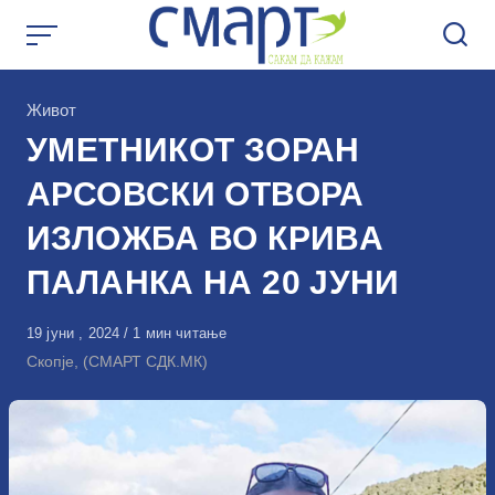
Skip
to
content
КАтегорија
Живот
УМЕТНИКОТ ЗОРАН
АРСОВСКИ ОТВОРА
ИЗЛОЖБА ВО КРИВА
ПАЛАНКА НА 20 ЈУНИ
Објавено
19 јуни , 2024
1 мин читање
на
Скопје, (СМАРТ СДК.МК)