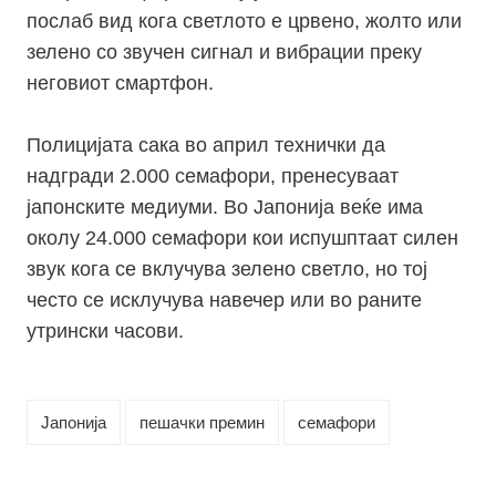
послаб вид кога светлото е црвено, жолто или
зелено со звучен сигнал и вибрации преку
неговиот смартфон.
Полицијата сака во април технички да
надгради 2.000 семафори, пренесуваат
јапонските медиуми. Во Јапонија веќе има
околу 24.000 семафори кои испушптаат силен
звук кога се вклучува зелено светло, но тој
често се исклучува навечер или во раните
утрински часови.
Јапонија
пешачки премин
семафори