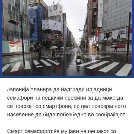
Јапонија планира да надгради илјадници
семафори на пешачки премини за да може да
се поврзат со смартфони, со цел повозрасното
население да биде побезбедно во сообраќајот.
Смарт семафорот ќе му јави на пешакот со