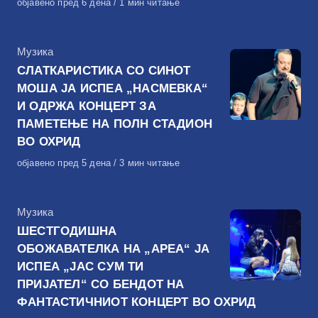
Објавено
објавено пред 6 дена
1 мин читање
на
КАтегорија
Музика
СЛАТКАРИСТИКА СО СИНОТ
МОША ЈА ИСПЕА „НАСМЕВКА“
И ОДРЖА КОНЦЕРТ ЗА
ПАМЕТЕЊЕ НА ПОЛН СТАДИОН
ВО ОХРИД
Објавено
објавено пред 5 дена
3 мин читање
на
КАтегорија
Музика
ШЕСТГОДИШНА
ОБОЖАВАТЕЛКА НА „АРЕА“ ЈА
ИСПЕА „ЈАС СУМ ТИ
ПРИЈАТЕЛ“ СО БЕНДОТ НА
ФАНТАСТИЧНИОТ КОНЦЕРТ ВО ОХРИД