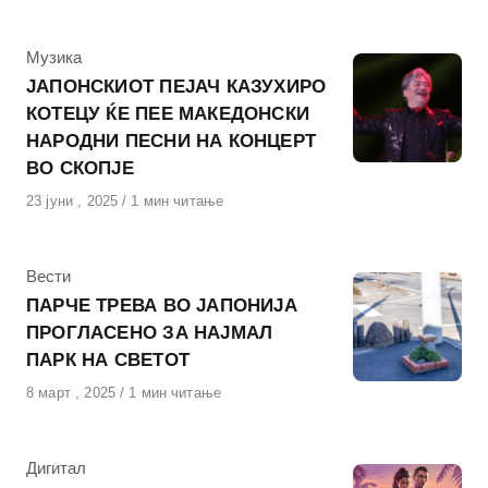
на
КАтегорија
Музика
ЈАПОНСКИОТ ПЕЈАЧ КАЗУХИРО
КОТЕЦУ ЌЕ ПЕЕ МАКЕДОНСКИ
НАРОДНИ ПЕСНИ НА КОНЦЕРТ
ВО СКОПЈЕ
Објавено
23 јуни , 2025
1 мин читање
на
КАтегорија
Вести
ПАРЧЕ ТРЕВА ВО ЈАПОНИЈА
ПРОГЛАСЕНО ЗА НАЈМАЛ
ПАРК НА СВЕТОТ
Објавено
8 март , 2025
1 мин читање
на
КАтегорија
Дигитал