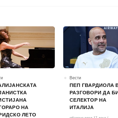
горија
ти
КАтегорија
Вести
АЛИЈАНСКАТА
ПЕП ГВАРДИОЛА 
ЈАНИСТКА
РАЗГОВОРИ ДА Б
ИСТИЈАНА
СЕЛЕКТОР НА
ГОРАРО НА
ИТАЛИЈА
РИДСКО ЛЕТО
Објавено
објавено пред 17 дена