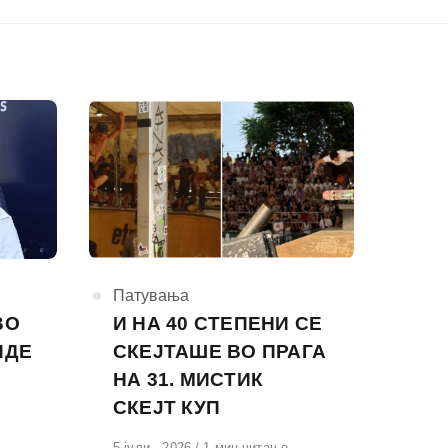
КАтегорија
Патувања
ВО
И НА 40 СТЕПЕНИ СЕ
ИДЕ
СКЕЈТАШЕ ВО ПРАГА
НА 31. МИСТИК
СКЕЈТ КУП
Објавено
5 јули , 2026
1 мин читање