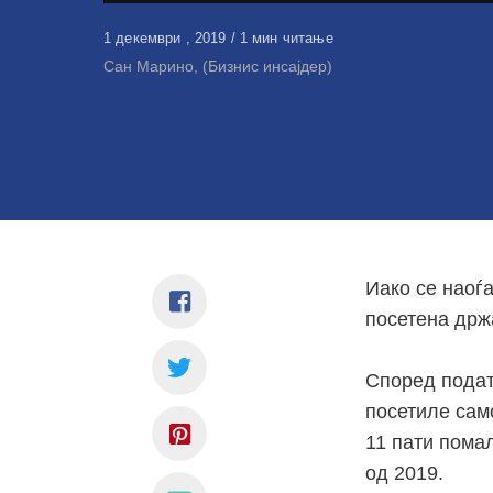
Објавено
1 декември , 2019
1 мин читање
на
Сан Марино, (Бизнис инсајдер)
Иако се наоѓ
посетена држ
Според подат
посетиле само
11 пати помал
од 2019.