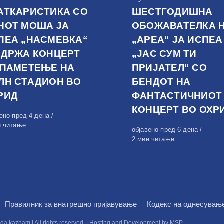
АТКАРИСТИКА СО
ШЕСТГОДИШНА
НОТ МОША ЈА
ОБОЖАВАТЕЛКА 
ПЕА „НАСМЕВКА“
„АРЕА“ ЈА ИСПЕА
ОДРЖА КОНЦЕРТ
„ЈАС СУМ ТИ
 ПАМЕТЕЊЕ НА
ПРИЈАТЕЛ“ СО
ЛН СТАДИОН ВО
БЕНДОТ НА
РИД
ФАНТАСТИЧНИОТ
КОНЦЕРТ ВО ОХР
вено
вено пред 4 дена
н читање
Објавено
објавено пред 6 дена
на
2 мин читање
Правилник за внатрешно пријавување
Кодекс на однесувањ
kazham | All rights reserved. | Hosting and Development by MSP