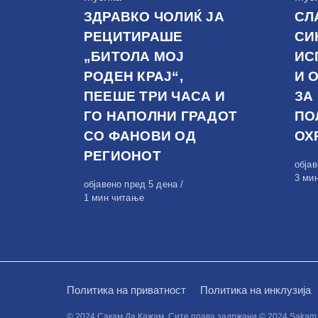
ЗДРАВКО ЧОЛИЌ ЈА
СЛ
РЕЦИТИРАШЕ
СИ
„БИТОЛА МОЈ
ИС
РОДЕН КРАЈ“,
И 
ПЕЕШЕ ТРИ ЧАСА И
ЗА
ГО НАПОЛНИ ГРАДОТ
ПО
СО ФАНОВИ ОД
ОХ
РЕГИОНОТ
Обја
обја
на
3 ми
Објавено
објавено пред 5 дена
на
1 мин читање
Политика на приватност
Политика на инклузија
© 2024 Сакам Да Кажам. Сите права задржани © 2024 Sakam da 