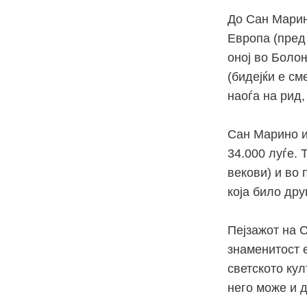
До Сан Марин
Европа (пред
оној во Боло
(бидејќи е см
наоѓа на рид,
Сан Марино и
34.000 луѓе. 
векови) и во
која било дру
Пејзажот на С
знаменитост 
светското ку
него може и д