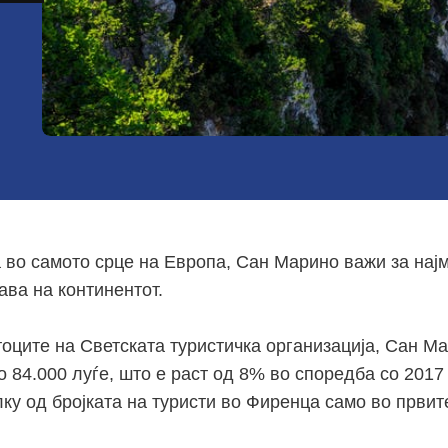
а во самото срце на Европа, Сан Марино важи за нај
ава на континентот.
оците на Светската туристичка организација, Сан Ма
 84.000 луѓе, што е раст од 8% во споредба со 2017 
ку од бројката на туристи во Фиренца само во првит