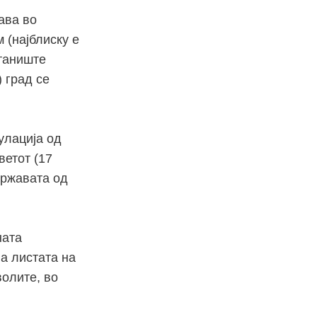
ава во
 (најблиску е
станиште
) град се
улација од
ветот (17
државата од
ната
а листата на
волите, во