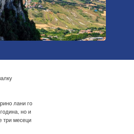
малку
рино лани го
година, но и
е три месеци