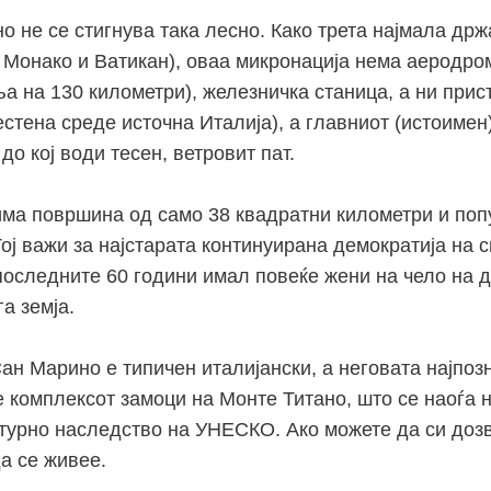
о не се стигнува така лесно. Како трета најмала држ
 Монако и Ватикан), оваа микронација нема аеродром
ња на 130 километри), железничка станица, а ни при
естена среде источна Италија), а главниот (истоимен
 до кој води тесен, ветровит пат.
ма површина од само 38 квадратни километри и поп
Тој важи за најстарата континуирана демократија на с
 последните 60 години имал повеќе жени на чело на 
га земја.
ан Марино е типичен италијански, а неговата најпоз
е комплексот замоци на Монте Титано, што се наоѓа н
лтурно наследство на УНЕСКО. Ако можете да си доз
а се живее.