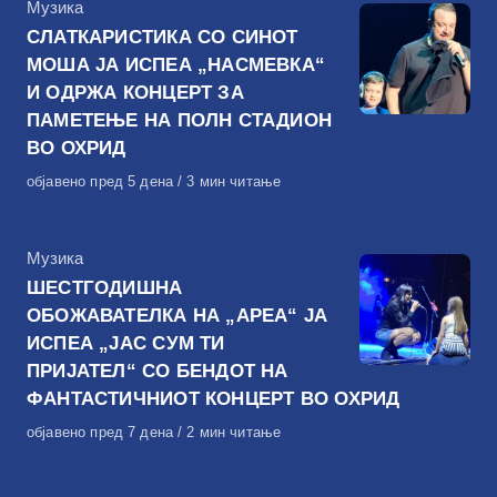
КАтегорија
Музика
СЛАТКАРИСТИКА СО СИНОТ
МОША ЈА ИСПЕА „НАСМЕВКА“
И ОДРЖА КОНЦЕРТ ЗА
ПАМЕТЕЊЕ НА ПОЛН СТАДИОН
ВО ОХРИД
Објавено
објавено пред 5 дена
3 мин читање
на
КАтегорија
Музика
ШЕСТГОДИШНА
ОБОЖАВАТЕЛКА НА „АРЕА“ ЈА
ИСПЕА „ЈАС СУМ ТИ
ПРИЈАТЕЛ“ СО БЕНДОТ НА
ФАНТАСТИЧНИОТ КОНЦЕРТ ВО ОХРИД
Објавено
објавено пред 7 дена
2 мин читање
на