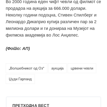
Во 2000 година еден чифт чевли од филмот се
продадоа на аукција за 666.000 долари.
Неколку години подоцна, Стивен Спилберг и
Леонардо Дикаприо купија различен пар за 2
милиона долари и ги донираа на Музејот на
филмска академија во Лос Анџелес.
(Фото: АП)
„Волшебникот од Оз“
аукција
црвени чевли
Џуди Гарланд
ПРЕТХОДНА ВЕСТ