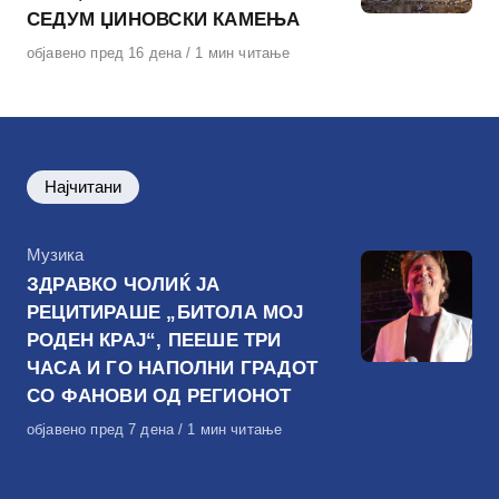
СЕДУМ ЏИНОВСКИ КАМЕЊА
Објавено
објавено пред 16 дена
1 мин читање
на
Најчитани
КАтегорија
Музика
ЗДРАВКО ЧОЛИЌ ЈА
РЕЦИТИРАШЕ „БИТОЛА МОЈ
РОДЕН КРАЈ“, ПЕЕШЕ ТРИ
ЧАСА И ГО НАПОЛНИ ГРАДОТ
СО ФАНОВИ ОД РЕГИОНОТ
Објавено
објавено пред 7 дена
1 мин читање
на