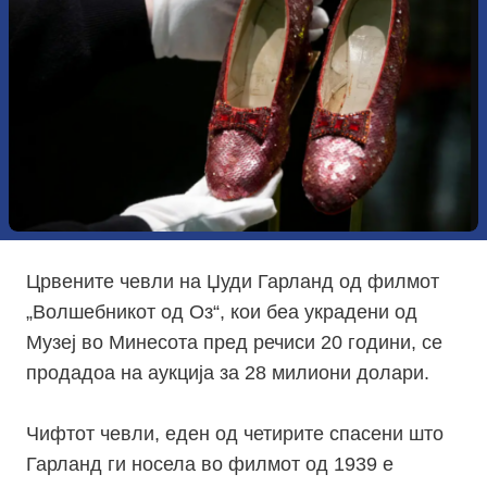
Црвените чевли на Џуди Гарланд од филмот
„Волшебникот од Оз“, кои беа украдени од
Музеј во Минесота пред речиси 20 години, се
продадоа на аукција за 28 милиони долари.
Чифтот чевли, еден од четирите спасени што
Гарланд ги носела во филмот од 1939 е