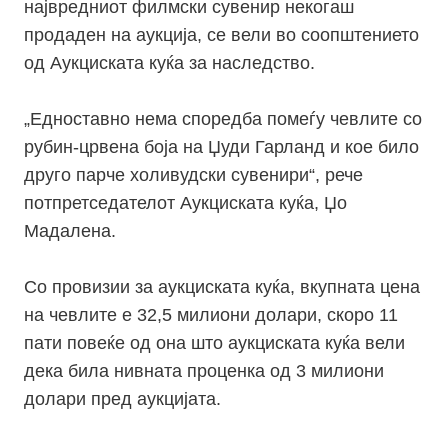
највредниот филмски сувенир некогаш
продаден на аукција, се вели во соопштението
од Аукциската куќа за наследство.
„Едноставно нема споредба помеѓу чевлите со
рубин-црвена боја на Џуди Гарланд и кое било
друго парче холивудски сувенири“, рече
потпретседателот Аукциската куќа, Џо
Мадалена.
Со провизии за аукциската куќа, вкупната цена
на чевлите е 32,5 милиони долари, скоро 11
пати повеќе од она што аукциската куќа вели
дека била нивната проценка од 3 милиони
долари пред аукцијата.