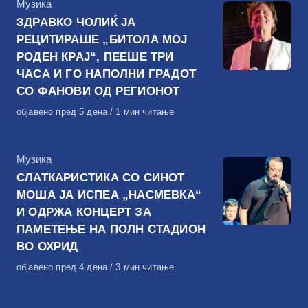
КАтегорија
Музика
ЗДРАВКО ЧОЛИЌ ЈА
РЕЦИТИРАШЕ „БИТОЛА МОЈ
РОДЕН КРАЈ“, ПЕЕШЕ ТРИ
ЧАСА И ГО НАПОЛНИ ГРАДОТ
СО ФАНОВИ ОД РЕГИОНОТ
Објавено
објавено пред 5 дена
1 мин читање
на
КАтегорија
Музика
СЛАТКАРИСТИКА СО СИНОТ
МОША ЈА ИСПЕА „НАСМЕВКА“
И ОДРЖА КОНЦЕРТ ЗА
ПАМЕТЕЊЕ НА ПОЛН СТАДИОН
ВО ОХРИД
Објавено
објавено пред 4 дена
3 мин читање
на