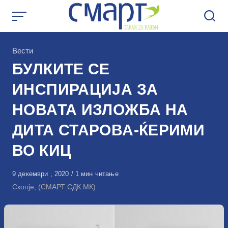
Skip
to
content
КАтегорија
Вести
БУЛКИТЕ СЕ
ИНСПИРАЦИЈА ЗА
НОВАТА ИЗЛОЖБА НА
ДИТА СТАРОВА-ЌЕРИМИ
ВО КИЦ
Објавено
9 декември , 2020
1 мин читање
на
Скопје, (СМАРТ СДК.МК)