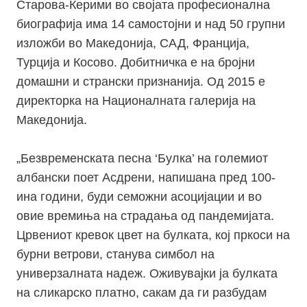
Старова-Ќерими во својата професионална
биографија има 14 самостојни и над 50 групни
изложби во Македонија, САД, Франција,
Турција и Косово. Добитничка е на бројни
домашни и странски признанија. Од 2015 е
директорка на Националната галерија на
Македонија.
„Безвременската песна ‘Булка’ на големиот
албански поет Асдрени, напишана пред 100-
ина години, буди семожни асоцијации и во
овие времиња на страдања од пандемијата.
Црвениот кревок цвет на булката, кој пркоси на
бурни ветрови, станува симбол на
универзалната надеж. Оживувајки ја булката
на сликарско платно, сакам да ги разбудам