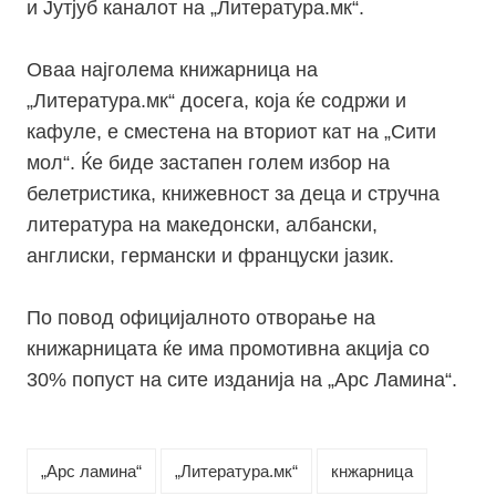
и Јутјуб каналот на „Литература.мк“.
Оваа најголема книжарница на
„Литература.мк“ досега, која ќе содржи и
кафуле, е сместена на вториот кат на „Сити
мол“. Ќе биде застапен голем избор на
белетристика, книжевност за деца и стручна
литература на македонски, албански,
англиски, германски и француски јазик.
По повод официјалното отворање на
книжарницата ќе има промотивна акција со
30% попуст на сите изданија на „Арс Ламина“.
„Арс ламина“
„Литература.мк“
кнжарница