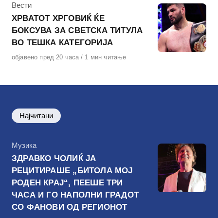
КАтегорија
Вести
ХРВАТОТ ХРГОВИЌ ЌЕ
БОКСУВА ЗА СВЕТСКА ТИТУЛА
ВО ТЕШКА КАТЕГОРИЈА
Објавено
објавено пред 20 часа
1 мин читање
на
Најчитани
КАтегорија
Музика
ЗДРАВКО ЧОЛИЌ ЈА
РЕЦИТИРАШЕ „БИТОЛА МОЈ
РОДЕН КРАЈ“, ПЕЕШЕ ТРИ
ЧАСА И ГО НАПОЛНИ ГРАДОТ
СО ФАНОВИ ОД РЕГИОНОТ