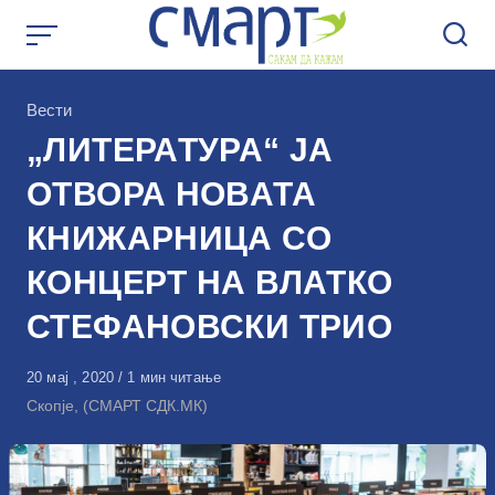
Skip
to
content
КАтегорија
Вести
„ЛИТЕРАТУРА“ ЈА
ОТВОРА НОВАТА
КНИЖАРНИЦА СО
КОНЦЕРТ НА ВЛАТКО
СТЕФАНОВСКИ ТРИО
Објавено
20 мај , 2020
1 мин читање
на
Скопје, (СМАРТ СДК.МК)