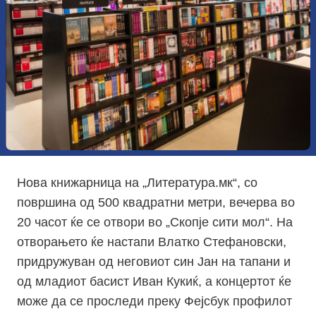
Нова книжарница на „Литература.мк“, со
површина од 500 квадратни метри, вечерва во
20 часот ќе се отвори во „Скопје сити мол“. На
отворањето ќе настапи Влатко Стефановски,
придружуван од неговиот син Јан на тапани и
од младиот басист Иван Кукиќ, а концертот ќе
може да се проследи преку Фејсбук профилот