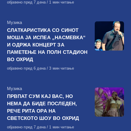
Објавено
објавено пред 7 дена
1 мин читање
на
КАтегорија
Музика
СЛАТКАРИСТИКА СО СИНОТ
МОША ЈА ИСПЕА „НАСМЕВКА“
И ОДРЖА КОНЦЕРТ ЗА
ПАМЕТЕЊЕ НА ПОЛН СТАДИОН
ВО ОХРИД
Објавено
објавено пред 6 дена
3 мин читање
на
КАтегорија
Музика
ПРВПАТ СУМ КАЈ ВАС, НО
НЕМА ДА БИДЕ ПОСЛЕДЕН,
РЕЧЕ РИТА ОРА НА
СВЕТСКОТО ШОУ ВО ОХРИД
Објавено
објавено пред 7 дена
1 мин читање