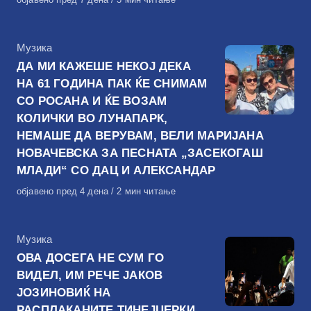
на
КАтегорија
Музика
ДА МИ КАЖЕШЕ НЕКОЈ ДЕКА
НА 61 ГОДИНА ПАК ЌЕ СНИМАМ
СО РОСАНА И ЌЕ ВОЗАМ
КОЛИЧКИ ВО ЛУНАПАРК,
НЕМАШЕ ДА ВЕРУВАМ, ВЕЛИ МАРИЈАНА
НОВАЧЕВСКА ЗА ПЕСНАТА „ЗАСЕКОГАШ
МЛАДИ“ СО ДАЦ И АЛЕКСАНДАР
Објавено
објавено пред 4 дена
2 мин читање
на
КАтегорија
Музика
ОВА ДОСЕГА НЕ СУМ ГО
ВИДЕЛ, ИМ РЕЧЕ ЈАКОВ
ЈОЗИНОВИЌ НА
РАСПЛАКАНИТЕ ТИНЕЈЏЕРКИ