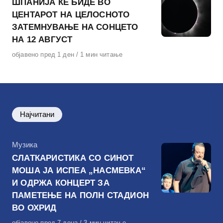
ШПАНИЈА ЌЕ БИДЕ ВО
ЦЕНТАРОТ НА ЦЕЛОСНОТО
ЗАТЕМНУВАЊЕ НА СОНЦЕТО
НА 12 АВГУСТ
Објавено
објавено пред 1 ден
1 мин читање
на
Најчитани
КАтегорија
Музика
СЛАТКАРИСТИКА СО СИНОТ
МОША ЈА ИСПЕА „НАСМЕВКА“
И ОДРЖА КОНЦЕРТ ЗА
ПАМЕТЕЊЕ НА ПОЛН СТАДИОН
ВО ОХРИД
Објавено
објавено пред 7 дена
3 мин читање