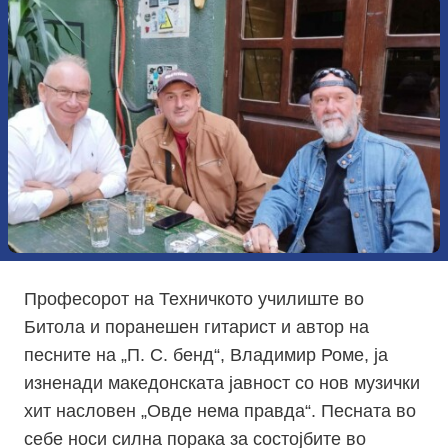
Професорот на Техничкото училиште во
Битола и поранешен гитарист и автор на
песните на „П. С. бенд“, Владимир Роме, ја
изненади македонската јавност со нов музички
хит насловен „Овде нема правда“. Песната во
себе носи силна порака за состојбите во