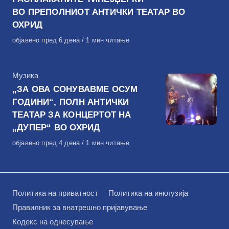
ВО ПРЕПОЛНИОТ АНТИЧКИ ТЕАТАР ВО
ОХРИД
Објавено
објавено пред 6 дена
1 мин читање
на
КАтегорија
Музика
„ЗА ОВА СОНУВАВМЕ ОСУМ
ГОДИНИ“, ПОЛН АНТИЧКИ
ТЕАТАР ЗА КОНЦЕРТОТ НА
„ДУПЕР“ ВО ОХРИД
Објавено
објавено пред 4 дена
1 мин читање
на
Политика на приватност
Политика на инклузија
Правилник за внатрешно пријавување
Кодекс на однесување