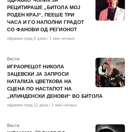
ЗДРАВКО ЧОЛИЌ ЈА
РЕЦИТИРАШЕ „БИТОЛА МОЈ
РОДЕН КРАЈ“, ПЕЕШЕ ТРИ
ЧАСА И ГО НАПОЛНИ ГРАДОТ
СО ФАНОВИ ОД РЕГИОНОТ
Објавено
објавено пред 8 дена
1 мин читање
на
КАтегорија
Вести
ИГРАОРЕЦОТ НИКОЛА
ЗАЦЕВСКИ ЈА ЗАПРОСИ
НАТАЛИЈА ЦВЕТКОВА НА
СЦЕНА ПО НАСТАПОТ НА
„ИЛИНДЕНСКИ ДЕНОВИ“ ВО БИТОЛА
Објавено
објавено пред 12 дена
1 мин читање
на
КАтегорија
Вести