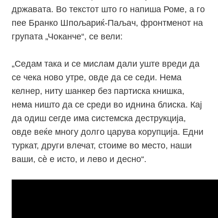
државата. Во текстот што го напиша Роме, а го
пее Бранко Шпољариќ-Паљач, фронтменот на
групата „Чоканче“, се вели:
„Седам така и се мислам дали уште вреди да
се чека ново утре, овде да се седи. Нема
келнер, ниту шанкер без партиска книшка,
нема ништо да се среди во иднина блиска. Кај
да одиш сегде има системска деструкција,
овде веќе многу долго царува корупција. Едни
туркат, други влечат, стоиме во место, наши
ваши, сѐ е исто, и лево и десно“.