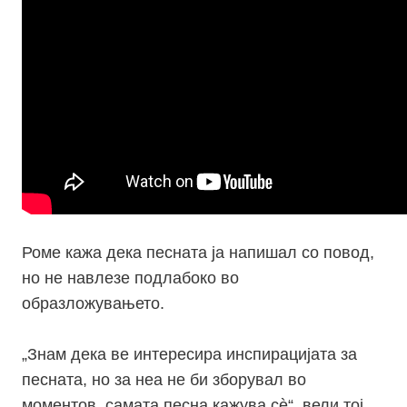
Роме кажа дека песната ја напишал со повод,
но не навлезе подлабоко во
образложувањето.
„Знам дека ве интересира инспирацијата за
песната, но за неа не би зборувал во
моментов, самата песна кажува сѐ“, вели тој.