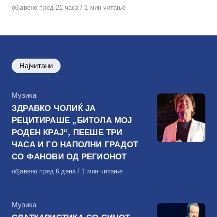
Објавено
објавено пред 21 часа
1 мин читање
на
Најчитани
КАтегорија
Музика
ЗДРАВКО ЧОЛИЌ ЈА
РЕЦИТИРАШЕ „БИТОЛА МОЈ
РОДЕН КРАЈ“, ПЕЕШЕ ТРИ
ЧАСА И ГО НАПОЛНИ ГРАДОТ
СО ФАНОВИ ОД РЕГИОНОТ
Објавено
објавено пред 6 дена
1 мин читање
на
КАтегорија
Музика