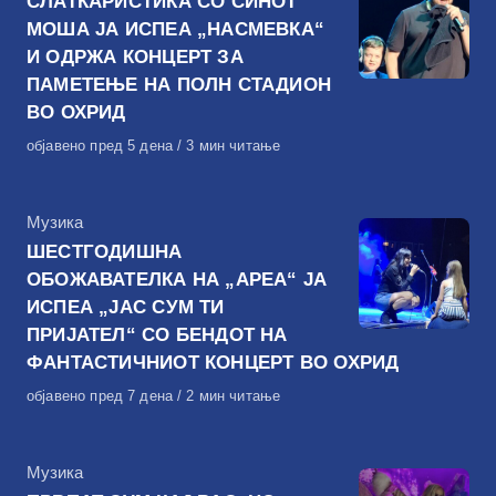
СЛАТКАРИСТИКА СО СИНОТ
МОША ЈА ИСПЕА „НАСМЕВКА“
И ОДРЖА КОНЦЕРТ ЗА
ПАМЕТЕЊЕ НА ПОЛН СТАДИОН
ВО ОХРИД
Објавено
објавено пред 5 дена
3 мин читање
на
КАтегорија
Музика
ШЕСТГОДИШНА
ОБОЖАВАТЕЛКА НА „АРЕА“ ЈА
ИСПЕА „ЈАС СУМ ТИ
ПРИЈАТЕЛ“ СО БЕНДОТ НА
ФАНТАСТИЧНИОТ КОНЦЕРТ ВО ОХРИД
Објавено
објавено пред 7 дена
2 мин читање
на
КАтегорија
Музика