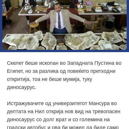
Скелет беше ископан во Западната Пустина во
Египет, но за разлика од повеќето претходни
откритија, тоа не беше мумија, туку
диносаурус.
Истражувачите од универзитетот Мансура во
делтата на Нил открија нов вид на тревопасен
диносаурус со долг врат и со големина на
градски автобус и ова би можел да биде само