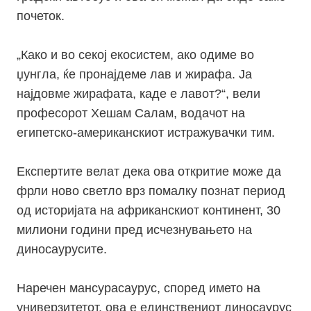
почеток.
„Како и во секој екосистем, ако одиме во
џунгла, ќе пронајдеме лав и жирафа. Ја
најдовме жирафата, каде е лавот?“, вели
професорот Хешам Салам, водачот на
египетско-американскиот истражувачки тим.
Експертите велат дека ова откритие може да
фрли ново светло врз помалку познат период
од историјата на африканскиот континент, 30
милиони години пред исчезнувањето на
диносаурусите.
Наречен мансурасаурус, според името на
универзитетот, ова е единствениот диносаурус