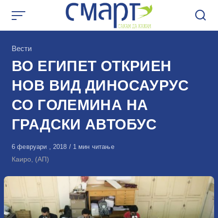
Skip
to
content
КАтегорија
Вести
ВО ЕГИПЕТ ОТКРИЕН
НОВ ВИД ДИНОСАУРУС
СО ГОЛЕМИНА НА
ГРАДСКИ АВТОБУС
Објавено
6 февруари , 2018
1 мин читање
на
Каиро, (АП)