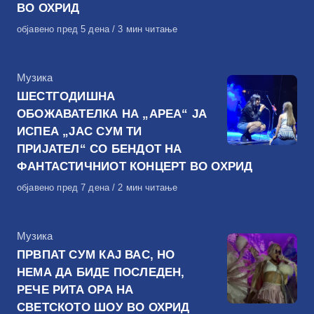
ВО ОХРИД
Објавено
објавено пред 5 дена
3 мин читање
на
КАтегорија
Музика
ШЕСТГОДИШНА
ОБОЖАВАТЕЛКА НА „АРЕА“ ЈА
ИСПЕА „ЈАС СУМ ТИ
ПРИЈАТЕЛ“ СО БЕНДОТ НА
ФАНТАСТИЧНИОТ КОНЦЕРТ ВО ОХРИД
Објавено
објавено пред 7 дена
2 мин читање
на
КАтегорија
Музика
ПРВПАТ СУМ КАЈ ВАС, НО
НЕМА ДА БИДЕ ПОСЛЕДЕН,
РЕЧЕ РИТА ОРА НА
СВЕТСКОТО ШОУ ВО ОХРИД