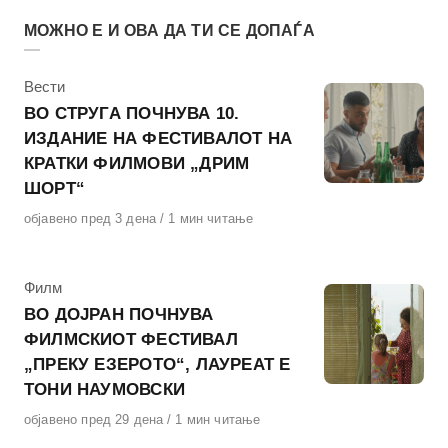
МОЖНО Е И ОВА ДА ТИ СЕ ДОПАЃА
КАтегорија
Вести
ВО СТРУГА ПОЧНУВА 10.
ИЗДАНИЕ НА ФЕСТИВАЛОТ НА
КРАТКИ ФИЛМОВИ „ДРИМ
ШОРТ“
Објавено
објавено пред 3 дена
1 мин читање
на
КАтегорија
Филм
ВО ДОЈРАН ПОЧНУВА
ФИЛМСКИОТ ФЕСТИВАЛ
„ПРЕКУ ЕЗЕРОТО“, ЛАУРЕАТ Е
ТОНИ НАУМОВСКИ
Објавено
објавено пред 29 дена
1 мин читање
на