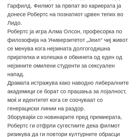
Гарфилд. Филмот за првпат во кариерата ја
донесе Робертс на познатиот црвен тепих во
Лидо.
Робертс ја игра Алма Олсон, професорка по
филозофија на Универзитетот „Јеил“ чиј живот
се менува кога нејзината долгогодишна
пријателка и колешка е обвинета од еден од
нејзините омилени студенти за сексуален
напад.
Драмата истражува како наводно либералните
академици се борат со прашања за лојалност,
моќ и идентитет кога се соочуваат со
генерациски линии на раздор.
Зборувајќи со новинарите пред премиерата,
Робертс ги отфрли сугестиите дека филмот
ризикува да ги повтори културните обрасци