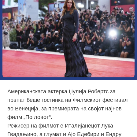
Aмериканската актерка Џулија Робертс за
првпат беше гостинка на Филмскиот фестивал
во Венеција, за премиерата на својот најнов
филм „По ловот“.
Режисер на филмот е Италијанецот Лука
Гвадањино, а глумат и Ајо Едебири и Ендру