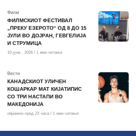
КАтегорија
Филм
ФИЛМСКИОТ ФЕСТИВАЛ
„ПРЕКУ ЕЗЕРОТО“ ОД 8 ДО 15
ЈУЛИ ВО ДОЈРАН, ГЕВГЕЛИЈА
И СТРУМИЦА
Објавено
10 јуни , 2026
1 мин читање
на
КАтегорија
Вести
КАНАДСКИОТ УЛИЧЕН
КОШАРКАР МАТ КИЈАТИПИС
СО ТРИ НАСТАПИ ВО
МАКЕДОНИЈА
Објавено
објавено пред 23 часа
1 мин читање
на