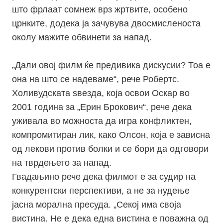
што фрлаат сомнеж врз жртвите, особено
црнките, додека ја зачувува двосмисленоста
околу мажите обвинети за напад.
„Дали овој филм ќе предивика дискусии? Тоа е
она на што се надеваме“, рече Робертс.
Холивудската ѕвезда, која освои Оскар во
2001 година за „Ерин Брокович“, рече дека
уживала во можноста да игра конфликтен,
компромитиран лик, како Олсон, која е зависна
од лекови против болки и се бори да одговори
на тврдењето за напад.
Гвадањино рече дека филмот е за судир на
конкурентски перспективи, а не за нудење
јасна морална пресуда. „Секој има своја
вистина. Не е дека една вистина е поважна од