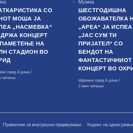
горија
ика
КАтегорија
Музика
АТКАРИСТИКА СО
ШЕСТГОДИШНА
НОТ МОША ЈА
ОБОЖАВАТЕЛКА 
ПЕА „НАСМЕВКА“
„АРЕА“ ЈА ИСПЕА
ОДРЖА КОНЦЕРТ
„ЈАС СУМ ТИ
 ПАМЕТЕЊЕ НА
ПРИЈАТЕЛ“ СО
ЛН СТАДИОН ВО
БЕНДОТ НА
РИД
ФАНТАСТИЧНИОТ
КОНЦЕРТ ВО ОХР
вено
вено пред 4 дена
н читање
Објавено
објавено пред 6 дена
на
2 мин читање
Правилник за внатрешно пријавување
Кодекс на однесувањ