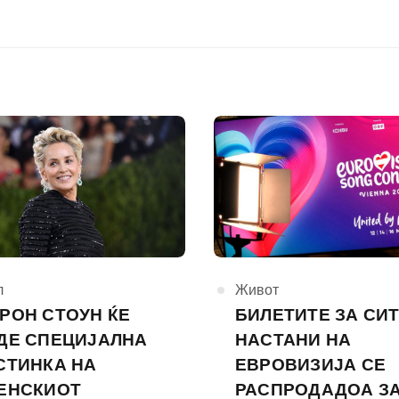
горија
л
КАтегорија
Живот
РОН СТОУН ЌЕ
БИЛЕТИТЕ ЗА СИ
ДЕ СПЕЦИЈАЛНА
НАСТАНИ НА
СТИНКА НА
ЕВРОВИЗИЈА СЕ
ЕНСКИОТ
РАСПРОДАДОА З