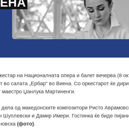
ИЕНА
кестар на Националната опера и балет вечерва (8 ок
т во салата „Ербар“ во Виена. Со оркестарот ќе дир
т маестро Џанлука Мартиненги.
т дела од македонските композитори Ристо Аврамовск
н Шуплевски и Дамир Имери. Гостинка ќе биде пијан
ановска
(фото)
.