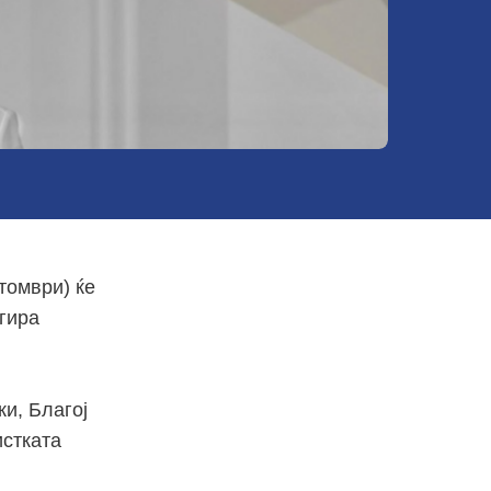
томври) ќе
игира
и, Благој
истката