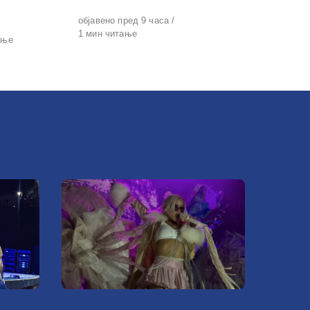
Објавено
објавено пред 9 часа
на
1 мин читање
ање