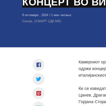
КОНЦЕРТ ВО В
Објавено
8 октомври , 2024
1 мин читање
на
Скопје, (СМАРТ СДК.МК)
Камерниот ор
одржи концер
италијанскио
Ќе се изведа
Цанев, Драга
Горјана Стој