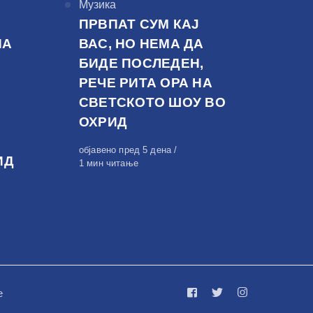
КАтегорија
Музика
ПРВПАТ СУМ КАЈ
НА
ВАС, НО НЕМА ДА
БИДЕ ПОСЛЕДЕН,
РЕЧЕ РИТА ОРА НА
СВЕТСКОТО ШОУ ВО
ОХРИД
Објавено
објавено пред 5 дена
ИД
на
1 мин читање
е