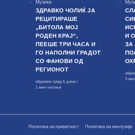
КАтегорија
Музика
КАте
Муз
ЗДРАВКО ЧОЛИЌ ЈА
СЛ
РЕЦИТИРАШЕ
СИ
„БИТОЛА МОЈ
ИС
РОДЕН КРАЈ“,
И 
ПЕЕШЕ ТРИ ЧАСА И
ЗА
ГО НАПОЛНИ ГРАДОТ
ПО
СО ФАНОВИ ОД
ОХ
РЕГИОНОТ
Обја
обја
на
3 ми
Објавено
објавено пред 6 дена
на
1 мин читање
Политика на приватност
Политика на инклузија