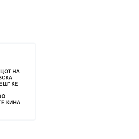
ЦОТ НА
ВСКА
ЕШ“ ЌЕ
ВО
Е КИНА