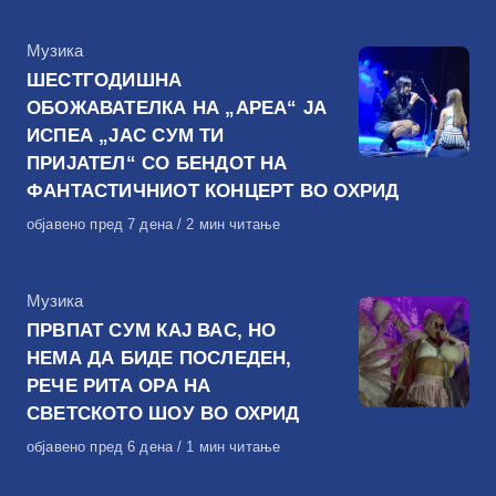
КАтегорија
Музика
ШЕСТГОДИШНА
ОБОЖАВАТЕЛКА НА „АРЕА“ ЈА
ИСПЕА „ЈАС СУМ ТИ
ПРИЈАТЕЛ“ СО БЕНДОТ НА
ФАНТАСТИЧНИОТ КОНЦЕРТ ВО ОХРИД
Објавено
објавено пред 7 дена
2 мин читање
на
КАтегорија
Музика
ПРВПАТ СУМ КАЈ ВАС, НО
НЕМА ДА БИДЕ ПОСЛЕДЕН,
РЕЧЕ РИТА ОРА НА
СВЕТСКОТО ШОУ ВО ОХРИД
Објавено
објавено пред 6 дена
1 мин читање
на