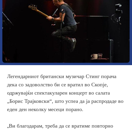
Легендарниот британски музичар Стинг порача
дека со задоволство би се вратил во Скопје,
одржувајќи спектакуларен концерт во салата
„Борис Трајковски“, што успеа да ја распродаде во
еден ден неколку месеци порано.
„
Ви благодарам, треба да се вратиме повторно