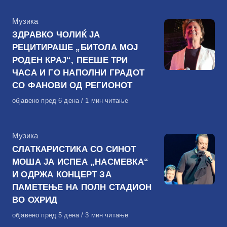
КАтегорија
Музика
ЗДРАВКО ЧОЛИЌ ЈА
РЕЦИТИРАШЕ „БИТОЛА МОЈ
РОДЕН КРАЈ“, ПЕЕШЕ ТРИ
ЧАСА И ГО НАПОЛНИ ГРАДОТ
СО ФАНОВИ ОД РЕГИОНОТ
Објавено
објавено пред 6 дена
1 мин читање
на
КАтегорија
Музика
СЛАТКАРИСТИКА СО СИНОТ
МОША ЈА ИСПЕА „НАСМЕВКА“
И ОДРЖА КОНЦЕРТ ЗА
ПАМЕТЕЊЕ НА ПОЛН СТАДИОН
ВО ОХРИД
Објавено
објавено пред 5 дена
3 мин читање
на