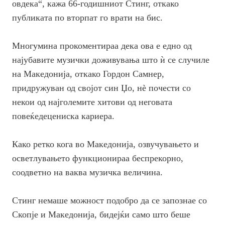
овдека“, кажа 66-годишниот Стинг, откако
публиката по вторпат го врати на бис.
Многумина прокоментираа дека ова е едно од
најубавите музички доживувања што ѝ се случиле
на Македонија, откако Гордон Самнер,
придружуван од својот син Џо, нѐ почести со
некои од најголемите хитови од неговата
повеќедецениска кариера.
Како ретко кога во Македонија, озвучувањето и
осветлувањето функционираа беспрекорно,
соодветно на ваква музичка величина.
Стинг немаше можност подобро да се запознае со
Скопје и Македонија, бидејќи само што беше