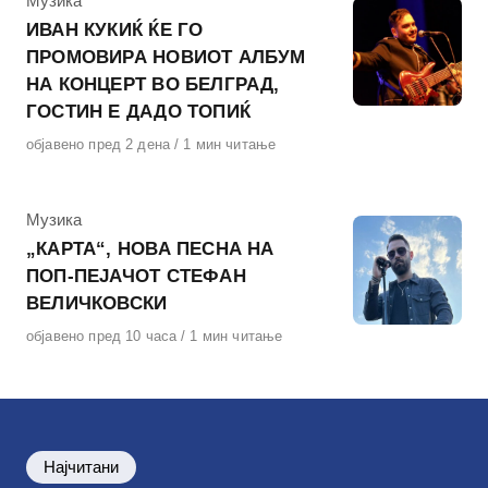
КАтегорија
Музика
ИВАН КУКИЌ ЌЕ ГО
ПРОМОВИРА НОВИОТ АЛБУМ
НА КОНЦЕРТ ВО БЕЛГРАД,
ГОСТИН Е ДАДО ТОПИЌ
Објавено
објавено пред 2 дена
1 мин читање
на
КАтегорија
Музика
„КАРТА“, НОВА ПЕСНА НА
ПОП-ПЕЈАЧОТ СТЕФАН
ВЕЛИЧКОВСКИ
Објавено
објавено пред 10 часа
1 мин читање
на
Најчитани