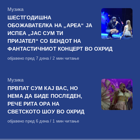
КАтегорија
Музика
ШЕСТГОДИШНА
ОБОЖАВАТЕЛКА НА „АРЕА“ ЈА
ИСПЕА „ЈАС СУМ ТИ
ПРИЈАТЕЛ“ СО БЕНДОТ НА
ФАНТАСТИЧНИОТ КОНЦЕРТ ВО ОХРИД
Објавено
објавено пред 7 дена
2 мин читање
на
КАтегорија
Музика
ПРВПАТ СУМ КАЈ ВАС, НО
НЕМА ДА БИДЕ ПОСЛЕДЕН,
РЕЧЕ РИТА ОРА НА
СВЕТСКОТО ШОУ ВО ОХРИД
Објавено
објавено пред 6 дена
1 мин читање
на