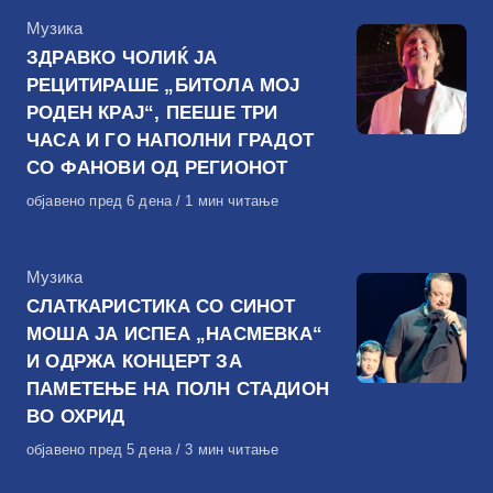
КАтегорија
Музика
ЗДРАВКО ЧОЛИЌ ЈА
РЕЦИТИРАШЕ „БИТОЛА МОЈ
РОДЕН КРАЈ“, ПЕЕШЕ ТРИ
ЧАСА И ГО НАПОЛНИ ГРАДОТ
СО ФАНОВИ ОД РЕГИОНОТ
Објавено
објавено пред 6 дена
1 мин читање
на
КАтегорија
Музика
СЛАТКАРИСТИКА СО СИНОТ
МОША ЈА ИСПЕА „НАСМЕВКА“
И ОДРЖА КОНЦЕРТ ЗА
ПАМЕТЕЊЕ НА ПОЛН СТАДИОН
ВО ОХРИД
Објавено
објавено пред 5 дена
3 мин читање
на