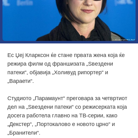
Ес Џеј Кларксон ќе стане првата жена која ќе
режира филм од франшизата „Ѕвездени
патеки“, објавија „Холивуд рипортер“ и
„Вараети“.
Студиото „Парамаунт“ преговара за четвртиот
дел на „Ѕвездени патеки“ со режисерката која
досега работела главно на ТВ-серии, како
„Декстер“, „Портокалово е новото црно“ и
„Бранители“.