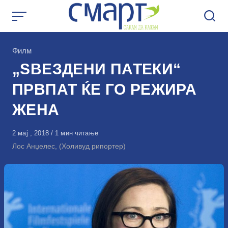
Skip
to
content
КАтегорија
Филм
„ЅВЕЗДЕНИ ПАТЕКИ“
ПРВПАТ ЌЕ ГО РЕЖИРА
ЖЕНА
Објавено
2 мај , 2018
1 мин читање
на
Лос Анџелес, (Холивуд рипортер)