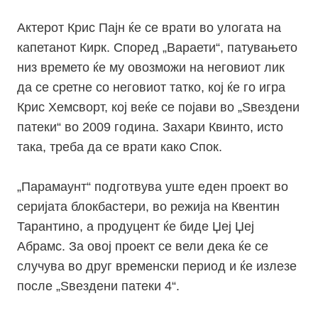
Актерот Крис Пајн ќе се врати во улогата на
капетанот Кирк. Според „Вараети“, патувањето
низ времето ќе му овозможи на неговиот лик
да се сретне со неговиот татко, кој ќе го игра
Крис Хемсворт, кој веќе се појави во „Ѕвездени
патеки“ во 2009 година. Захари Квинто, исто
така, треба да се врати како Спок.
„Парамаунт“ подготвува уште еден проект во
серијата блокбастери, во режија на Квентин
Тарантино, а продуцент ќе биде Џеј Џеј
Абрамс. За овој проект се вели дека ќе се
случува во друг временски период и ќе излезе
после „Ѕвездени патеки 4“.