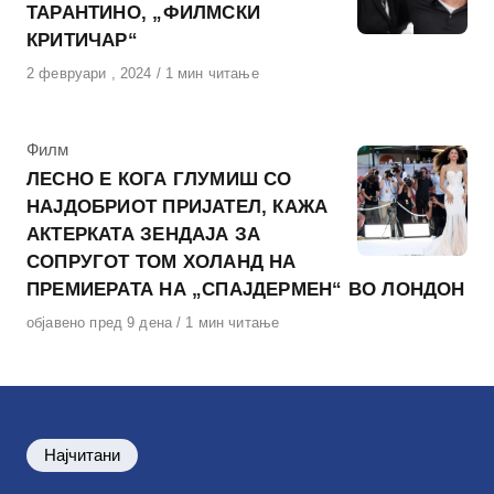
ТАРАНТИНО, „ФИЛМСКИ
КРИТИЧАР“
Објавено
2 февруари , 2024
1 мин читање
на
КАтегорија
Филм
ЛЕСНО Е КОГА ГЛУМИШ СО
НАЈДОБРИОТ ПРИЈАТЕЛ, КАЖА
АКТЕРКАТА ЗЕНДАЈА ЗА
СОПРУГОТ ТОМ ХОЛАНД НА
ПРЕМИЕРАТА НА „СПАЈДЕРМЕН“ ВО ЛОНДОН
Објавено
објавено пред 9 дена
1 мин читање
на
Најчитани