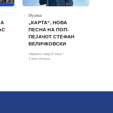
КАтегорија
Музика
НА
„КАРТА“, НОВА
АС
ПЕСНА НА ПОП-
ПЕЈАЧОТ СТЕФАН
ВЕЛИЧКОВСКИ
Објавено
објавено пред 8 часа
на
1 мин читање