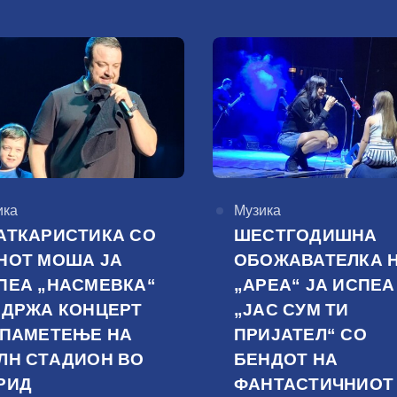
горија
ика
КАтегорија
Музика
АТКАРИСТИКА СО
ШЕСТГОДИШНА
НОТ МОША ЈА
ОБОЖАВАТЕЛКА 
ПЕА „НАСМЕВКА“
„АРЕА“ ЈА ИСПЕА
ОДРЖА КОНЦЕРТ
„ЈАС СУМ ТИ
 ПАМЕТЕЊЕ НА
ПРИЈАТЕЛ“ СО
ЛН СТАДИОН ВО
БЕНДОТ НА
РИД
ФАНТАСТИЧНИОТ