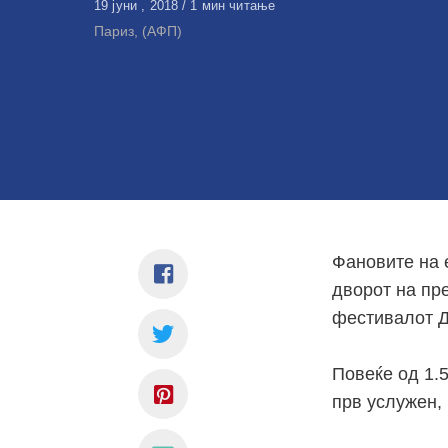
Објавено
19 јуни , 2018
1 мин читање
на
Париз, (АФП)
Фановите на 
дворот на пре
фестивалот Д
Повеќе од 1.
прв услужен, 