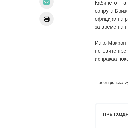
Кабинетот на
сопруга Брижи
официјална ре
за време на 
Иако Макрон 
неговите пре
испраќаа пок
електронска м
ПРЕТХОДН