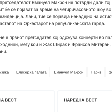
 претседателот Емануел Макрон не потврди дали тој 
т ќе се појават за време на четиричасовното шоу во
зиденција. Лани, тие се појавија ненадејно на исти
настапот на Оркестарот на републиканската гарда.
не е првиот претседател кој одржува концерти во па
тходници, меѓу кои и Жак Ширак и Франсоа Митеран,
ани.
узика
Елисејска палата
Емануел Макрон
Париз
ф
А ВЕСТ
НАРЕДНА ВЕСТ