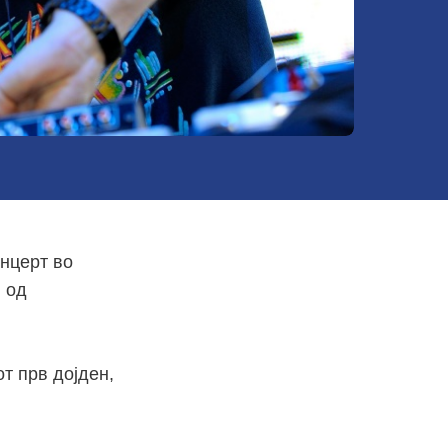
онцерт во
л од
т прв дојден,