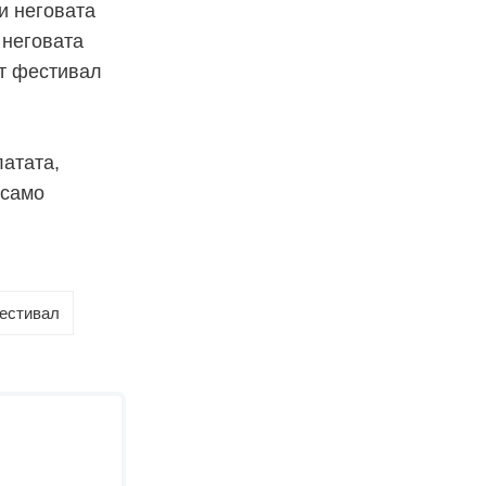
и неговата
 неговата
от фестивал
латата,
 само
естивал