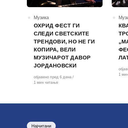
КАтегорија
Музика
КАте
Муз
ОХРИД ФЕСТ ГИ
КВ
СЛЕДИ СВЕТСКИТЕ
ТР
ТРЕНДОВИ, НО НЕ ГИ
„М
КОПИРА, ВЕЛИ
ФЕ
МУЗИЧАРОТ ДАВОР
ЛА
ЈОРДАНОВСКИ
Обја
обја
на
1 ми
Објавено
објавено пред 6 дена
на
1 мин читање
Најчитани