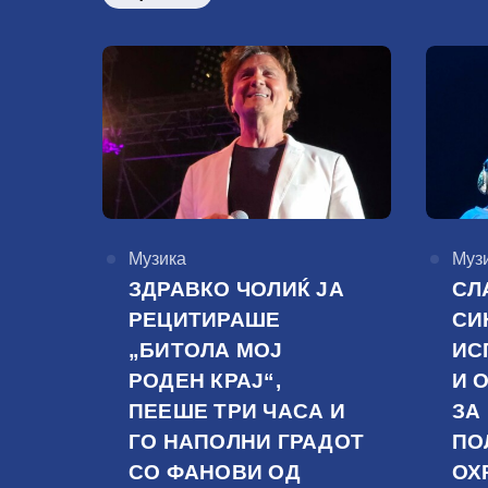
КАтегорија
Музика
КАте
Муз
ЗДРАВКО ЧОЛИЌ ЈА
СЛ
РЕЦИТИРАШЕ
СИ
„БИТОЛА МОЈ
ИС
РОДЕН КРАЈ“,
И 
ПЕЕШЕ ТРИ ЧАСА И
ЗА
ГО НАПОЛНИ ГРАДОТ
ПО
СО ФАНОВИ ОД
ОХ