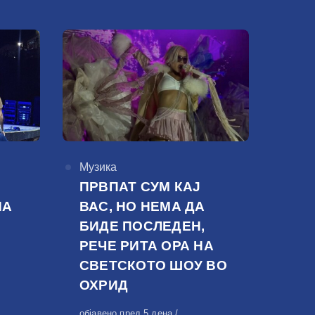
КАтегорија
Музика
ПРВПАТ СУМ КАЈ
НА
ВАС, НО НЕМА ДА
БИДЕ ПОСЛЕДЕН,
РЕЧЕ РИТА ОРА НА
СВЕТСКОТО ШОУ ВО
ОХРИД
Објавено
објавено пред 5 дена