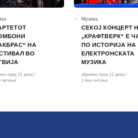
горија
ика
КАтегорија
Музика
АРТЕТОТ
СЕКОЈ КОНЦЕРТ 
ОМБОНИ
„КРАФТВЕРК“ Е Ч
АКБРАС“ НА
ПО ИСТОРИЈА НА
СТИВАЛ ВО
ЕЛЕКТРОНСКАТА
ТВИЈА
МУЗИКА
вено
вено пред 12 дена
Објавено
објавено пред 12 дена
н читање
на
1 мин читање