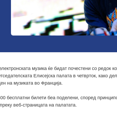
електронската музика ќе бидат почестени со редок к
тседателската Елисејска палата в четврток, како де
ен на музиката во Франција.
500 бесплатни билети беа поделени, според принципо
преку веб-страницата на палатата.