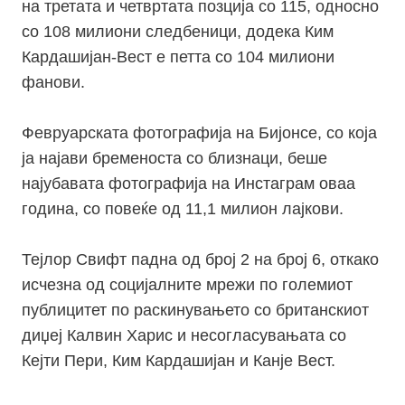
на третата и четвртата позција со 115, односно
со 108 милиони следбеници, додека Ким
Кардашијан-Вест е петта со 104 милиони
фанови.
Февруарската фотографија на Бијонсе, со која
ја најави бременоста со близнаци, беше
најубавата фотографија на Инстаграм оваа
година, со повеќе од 11,1 милион лајкови.
Тејлор Свифт падна од број 2 на број 6, откако
исчезна од социјалните мрежи по големиот
публицитет по раскинувањето со британскиот
диџеј Калвин Харис и несогласувањата со
Кејти Пери, Ким Кардашијан и Канје Вест.