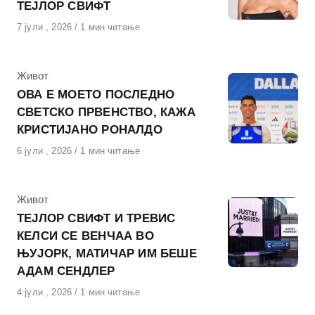
ТЕЈЛОР СВИФТ
Објавено
7 јули , 2026
1 мин читање
на
КАтегорија
Живот
ОВА Е МОЕТО ПОСЛЕДНО
СВЕТСКО ПРВЕНСТВО, КАЖА
КРИСТИЈАНО РОНАЛДО
Објавено
6 јули , 2026
1 мин читање
на
КАтегорија
Живот
ТЕЈЛОР СВИФТ И ТРЕВИС
КЕЛСИ СЕ ВЕНЧАА ВО
ЊУЈОРК, МАТИЧАР ИМ БЕШЕ
АДАМ СЕНДЛЕР
Објавено
4 јули , 2026
1 мин читање
на