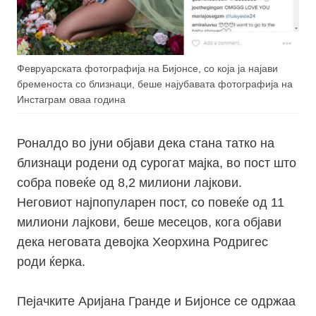
Февруарската фотографија на Бијонсе, со која ја најави
бременоста со близнаци, беше најубавата фотографија на
Инстаграм оваа година
Роналдо во јуни објави дека стана татко на
близнаци родени од сурогат мајка, во пост што
собра повеќе од 8,2 милиони лајкови.
Неговиот најпопуларен пост, со повеќе од 11
милиони лајкови, беше месецов, кога објави
дека неговата девојка Хеорхина Родригес
роди ќерка.
Пејачките Аријана Гранде и Бијонсе се одржаа