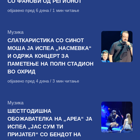
СО ФАНОВИ ОД РЕГИОНОТ
Објавено
објавено пред 6 дена
1 мин читање
на
КАтегорија
Музика
СЛАТКАРИСТИКА СО СИНОТ
МОША ЈА ИСПЕА „НАСМЕВКА“
И ОДРЖА КОНЦЕРТ ЗА
ПАМЕТЕЊЕ НА ПОЛН СТАДИОН
ВО ОХРИД
Објавено
објавено пред 4 дена
3 мин читање
на
КАтегорија
Музика
ШЕСТГОДИШНА
ОБОЖАВАТЕЛКА НА „АРЕА“ ЈА
ИСПЕА „ЈАС СУМ ТИ
ПРИЈАТЕЛ“ СО БЕНДОТ НА