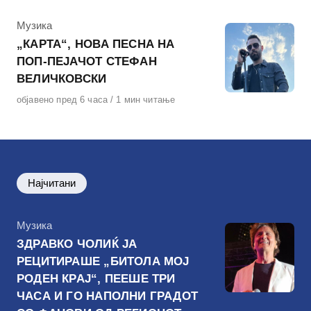
КАтегорија
Музика
„КАРТА“, НОВА ПЕСНА НА
ПОП-ПЕЈАЧОТ СТЕФАН
ВЕЛИЧКОВСКИ
Објавено
објавено пред 6 часа
1 мин читање
на
Најчитани
КАтегорија
Музика
ЗДРАВКО ЧОЛИЌ ЈА
РЕЦИТИРАШЕ „БИТОЛА МОЈ
РОДЕН КРАЈ“, ПЕЕШЕ ТРИ
ЧАСА И ГО НАПОЛНИ ГРАДОТ