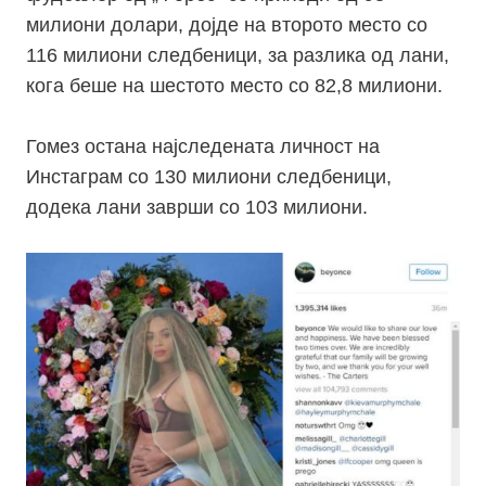
милиони долари, дојде на второто место со
116 милиони следбеници, за разлика од лани,
кога беше на шестото место со 82,8 милиони.
Гомез остана најследената личност на
Инстаграм со 130 милиони следбеници,
додека лани заврши со 103 милиони.