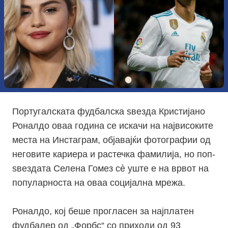
Португалската фудбалска ѕвезда Кристијано
Роналдо оваа година се искачи на највисоките
места на Инстаграм, објавајќи фотографии од
неговите кариера и растечка фамилија, но поп-
ѕвездата Селена Гомез сè уште е на врвот на
популарноста на оваа социјална мрежа.
Роналдо, кој беше прогласен за најплатен
фудбалер од „Форбс“ со приходи од 93