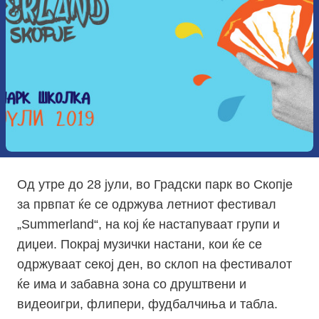
Од утре до 28 јули, во Градски парк во Скопје
за првпат ќе се одржува летниот фестивал
„Summerland“, на кој ќе настапуваат групи и
диџеи. Покрај музички настани, кои ќе се
одржуваат секој ден, во склоп на фестивалот
ќе има и забавна зона со друштвени и
видеоигри, флипери, фудбалчиња и табла.