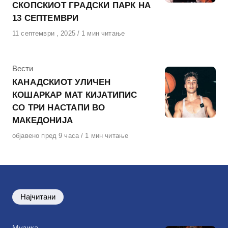
СКОПСКИОТ ГРАДСКИ ПАРК НА
13 СЕПТЕМВРИ
Објавено
11 септември , 2025
1 мин читање
на
КАтегорија
Вести
КАНАДСКИОТ УЛИЧЕН
КОШАРКАР МАТ КИЈАТИПИС
СО ТРИ НАСТАПИ ВО
МАКЕДОНИЈА
Објавено
објавено пред 9 часа
1 мин читање
на
Најчитани
КАтегорија
Музика