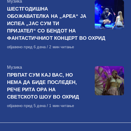
КАтегорија
Музика
ШЕСТГОДИШНА
ОБОЖАВАТЕЛКА НА „АРЕА“ ЈА
ИСПЕА „ЈАС СУМ ТИ
ПРИЈАТЕЛ“ СО БЕНДОТ НА
ФАНТАСТИЧНИОТ КОНЦЕРТ ВО ОХРИД
Објавено
објавено пред 6 дена
2 мин читање
на
КАтегорија
Музика
ПРВПАТ СУМ КАЈ ВАС, НО
НЕМА ДА БИДЕ ПОСЛЕДЕН,
РЕЧЕ РИТА ОРА НА
СВЕТСКОТО ШОУ ВО ОХРИД
Објавено
објавено пред 5 дена
1 мин читање
на