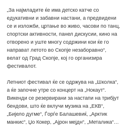
„За најмладите ќе има детско катче со
едукативни и забавни настани, а предвидени
се и изложби, цртање во живо, часови по танц,
спортски активности, панел дискусии, кино на
отворено и уште многу содржини кои ќе го
направат летото во Скопје незаборавно“,
велат од Град Скопје, кој го организира
фестивалот.
Летниот фестивал ќе се одржува на „Школка“,
а ќе започне утре со концерт на „Нокаут“.
Викенди се резервирани за настапи на трибјут
бендови, што ќе вклучи музика на „ЕКВ“,
„Бијело дугме“, Ѓорѓе Балашевиќ, „Арктик
манкис“, Џо Кокер, „Ајрон мејдн“, „Металика“…