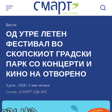
Skip
to
content
КАтегорија
Вести
ОД УТРЕ ЛЕТЕН
ФЕСТИВАЛ ВО
СКОПСКИОТ ГРАДСКИ
ПАРК СО КОНЦЕРТИ И
КИНО НА ОТВОРЕНО
Објавено
3 јули , 2019
1 мин читање
на
Скопје, (СМАРТ СДК.МК)