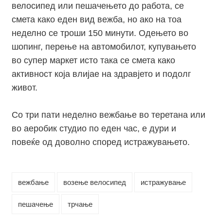
велосипед или пешачењето до работа, се
смета како еден вид вежба, но ако на тоа
неделно се троши 150 минути. Одењето во
шопинг, перење на автомобилот, купувањето
во супер маркет исто така се смета како
активност која влијае на здравјето и подолг
живот.
Со три пати неделно вежбање во теретана или
во аеробик студио по еден час, е дури и
повеќе од доволно според истражувањето.
вежбање
возење велосипед
истражување
пешачење
трчање