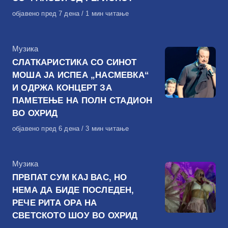
Објавено
објавено пред 7 дена
1 мин читање
на
КАтегорија
Музика
СЛАТКАРИСТИКА СО СИНОТ
МОША ЈА ИСПЕА „НАСМЕВКА“
И ОДРЖА КОНЦЕРТ ЗА
ПАМЕТЕЊЕ НА ПОЛН СТАДИОН
ВО ОХРИД
Објавено
објавено пред 6 дена
3 мин читање
на
КАтегорија
Музика
ПРВПАТ СУМ КАЈ ВАС, НО
НЕМА ДА БИДЕ ПОСЛЕДЕН,
РЕЧЕ РИТА ОРА НА
СВЕТСКОТО ШОУ ВО ОХРИД