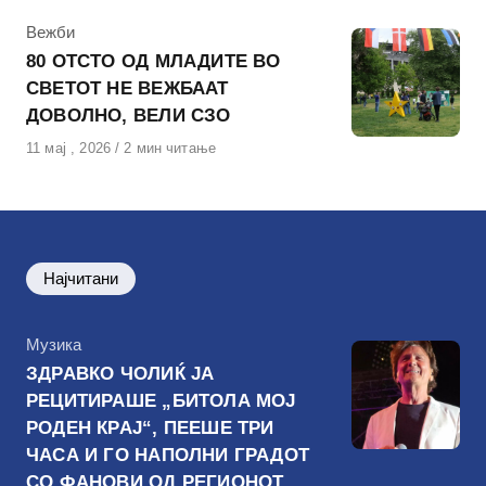
КАтегорија
Вежби
80 ОТСТО ОД МЛАДИТЕ ВО
СВЕТОТ НЕ ВЕЖБААТ
ДОВОЛНО, ВЕЛИ СЗО
Објавено
11 мај , 2026
2 мин читање
на
Најчитани
КАтегорија
Музика
ЗДРАВКО ЧОЛИЌ ЈА
РЕЦИТИРАШЕ „БИТОЛА МОЈ
РОДЕН КРАЈ“, ПЕЕШЕ ТРИ
ЧАСА И ГО НАПОЛНИ ГРАДОТ
СО ФАНОВИ ОД РЕГИОНОТ