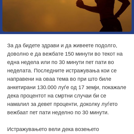
За да бидете здрави и да живеете подолго,
доволно е да вежбате 150 минути во текот на
една недела или по 30 минути пет пати во
неделата. Последните истражувања кои се
направени на оваа тема во при што биле
анкетирани 130.000 луѓе од 17 земји, покажале
дека процентот на смртни случаи би се
намалил за девет проценти, доколку луѓето
вежбаат пет пати неделно по 30 минути.
Истражувањето вели дека возењето