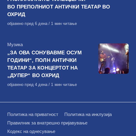
ВО ПРЕПОЛНИОТ АНТИЧКИ ТЕАТАР ВО
ОХРИД
Објавено
објавено пред 6 дена
1 мин читање
на
КАтегорија
Музика
„ЗА ОВА СОНУВАВМЕ ОСУМ
ГОДИНИ“, ПОЛН АНТИЧКИ
ТЕАТАР ЗА КОНЦЕРТОТ НА
„ДУПЕР“ ВО ОХРИД
Објавено
објавено пред 4 дена
1 мин читање
на
Политика на приватност
Политика на инклузија
Правилник за внатрешно пријавување
Кодекс на однесување