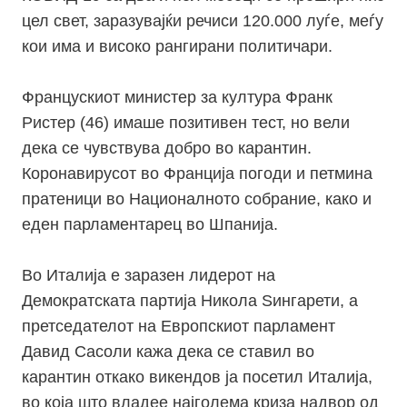
цел свет, заразувајќи речиси 120.000 луѓе, меѓу
кои има и високо рангирани политичари.
Францускиот министер за култура Франк
Ристер (46) имаше позитивен тест, но вели
дека се чувствува добро во карантин.
Коронавирусот во Франција погоди и петмина
пратеници во Националното собрание, како и
еден парламентарец во Шпанија.
Во Италија е заразен лидерот на
Демократската партија Никола Ѕингарети, а
претседателот на Европскиот парламент
Давид Сасоли кажа дека се ставил во
карантин откако викендов ја посетил Италија,
во која што владее најголема криза надвор од