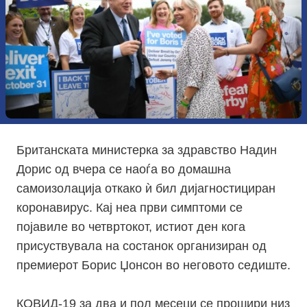
Британската министерка за здравство Надин
Дорис од вчера се наоѓа во домашна
самоизолација откако ѝ бил дијагностициран
коронавирус. Кај неа први симптоми се
појавиле во четвртокот, истиот ден кога
присуствувала на состанок организиран од
премиерот Борис Џонсон во неговото седиште.
КОВИД-19 за два и пол месеци се прошири низ