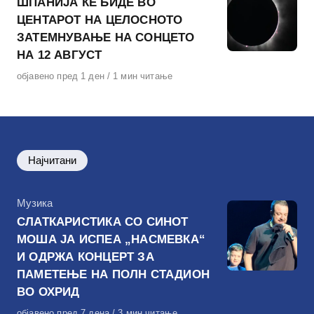
ШПАНИЈА ЌЕ БИДЕ ВО
ЦЕНТАРОТ НА ЦЕЛОСНОТО
ЗАТЕМНУВАЊЕ НА СОНЦЕТО
НА 12 АВГУСТ
Објавено
објавено пред 1 ден
1 мин читање
на
Најчитани
КАтегорија
Музика
СЛАТКАРИСТИКА СО СИНОТ
МОША ЈА ИСПЕА „НАСМЕВКА“
И ОДРЖА КОНЦЕРТ ЗА
ПАМЕТЕЊЕ НА ПОЛН СТАДИОН
ВО ОХРИД
Објавено
објавено пред 7 дена
3 мин читање