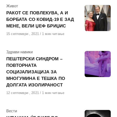
КАтегорија
Живот
РАКОТ СЕ ПОВЛЕКУВА, А И
БОРБАТА СО КОВИД-19 Е ЗАД
МЕНЕ, ВЕЛИ ЏЕФ БРИЏИС
Објавено
15 септември , 2021
1 мин читање
на
КАтегорија
Здрави навики
ПЕШТЕРСКИ СИНДРОМ –
ПОВТОРНАТА
СОЦИЈАЛИЗАЦИЈА ЗА
МНОГУМИНА Е ТЕШКА ПО
ДОЛГАТА ИЗОЛИРАНОСТ
Објавено
12 септември , 2021
1 мин читање
на
КАтегорија
Вести