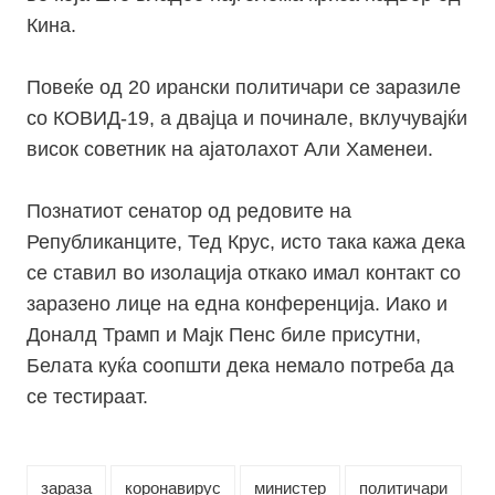
Кина.
Повеќе од 20 ирански политичари се заразиле
со КОВИД-19, а двајца и починале, вклучувајќи
висок советник на ајатолахот Али Хаменеи.
Познатиот сенатор од редовите на
Републиканците, Тед Крус, исто така кажа дека
се ставил во изолација откако имал контакт со
заразено лице на една конференција. Иако и
Доналд Трамп и Мајк Пенс биле присутни,
Белата куќа соопшти дека немало потреба да
се тестираат.
зараза
коронавирус
министер
политичари