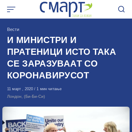
Skip
to
content
КАтегорија
Вести
И МИНИСТРИ И
ПРАТЕНИЦИ ИСТО ТАКА
СЕ ЗАРАЗУВААТ СО
КОРОНАВИРУСОТ
Објавено
11 март , 2020
1 мин читање
на
Лондон, (Би-Би-Си)