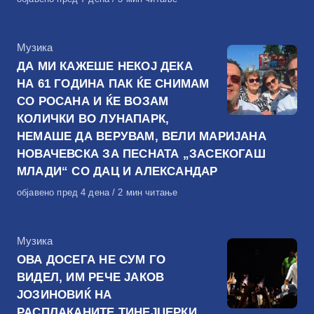
на
КАтегорија
Музика
ДА МИ КАЖЕШЕ НЕКОЈ ДЕКА
НА 61 ГОДИНА ПАК ЌЕ СНИМАМ
СО РОСАНА И ЌЕ ВОЗАМ
КОЛИЧКИ ВО ЛУНАПАРК,
НЕМАШЕ ДА ВЕРУВАМ, ВЕЛИ МАРИЈАНА
НОВАЧЕВСКА ЗА ПЕСНАТА „ЗАСЕКОГАШ
МЛАДИ“ СО ДАЦ И АЛЕКСАНДАР
Објавено
објавено пред 4 дена
2 мин читање
на
КАтегорија
Музика
ОВА ДОСЕГА НЕ СУМ ГО
ВИДЕЛ, ИМ РЕЧЕ ЈАКОВ
ЈОЗИНОВИЌ НА
РАСПЛАКАНИТЕ ТИНЕЈЏЕРКИ